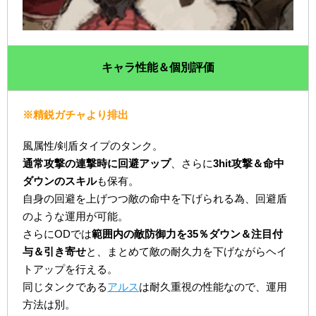
キャラ性能＆個別評価
※精鋭ガチャより排出
風属性/剣盾タイプのタンク。
通常攻撃の連撃時に回避アップ
、さらに
3hit攻撃＆命中
ダウンのスキル
も保有。
自身の回避を上げつつ敵の命中を下げられる為、回避盾
のような運用が可能。
さらにODでは
範囲内の敵防御力を35％ダウン＆注目付
与＆引き寄せ
と、まとめて敵の耐久力を下げながらヘイ
トアップを行える。
同じタンクである
アルス
は耐久重視の性能なので、運用
方法は別。