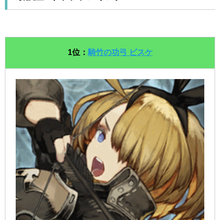
1位：
騎竹の功弓 ビスケ