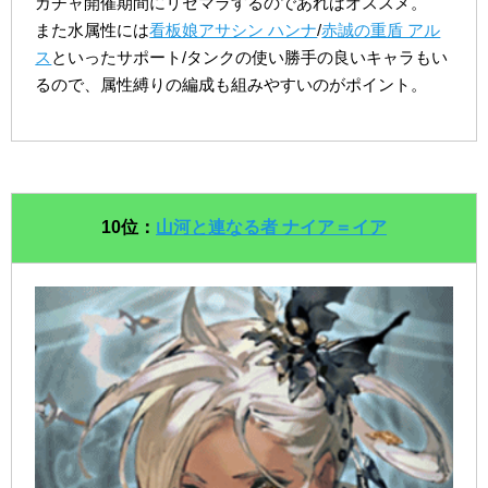
ガチャ開催期間にリセマラするのであればオススメ。
また水属性には
看板娘アサシン ハンナ
/
赤誠の重盾 アル
ス
といったサポート/タンクの使い勝手の良いキャラもい
るので、属性縛りの編成も組みやすいのがポイント。
10位：
山河と連なる者 ナイア＝イア