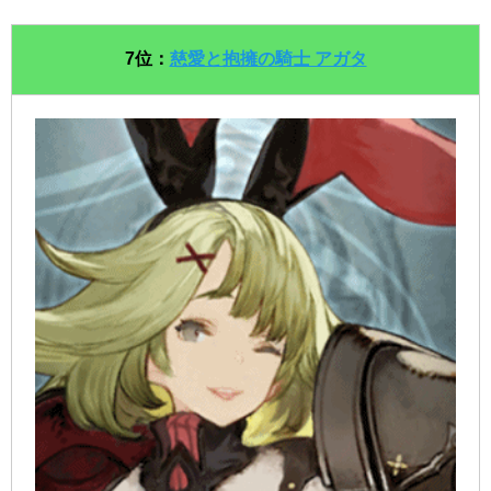
7位：
慈愛と抱擁の騎士 アガタ