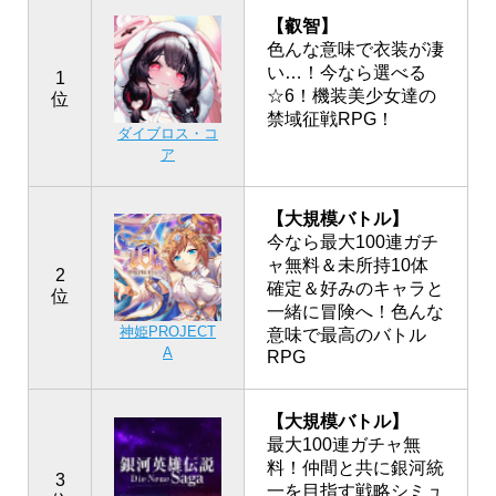
【叡智】
色んな意味で衣装が凄
い…！今なら選べる
1
☆6！機装美少女達の
位
禁域征戦RPG！
ダイブロス・コ
ア
【大規模バトル】
今なら最大100連ガチ
ャ無料＆未所持10体
2
確定＆好みのキャラと
位
一緒に冒険へ！色んな
神姫PROJECT
意味で最高のバトル
A
RPG
【大規模バトル】
最大100連ガチャ無
料！仲間と共に銀河統
3
一を目指す戦略シミュ