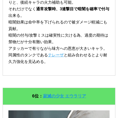
りと、後続キャラの火力補助も可能。
それだけでなく
通常攻撃時、3連撃目で暗闇を確率で付与
出来る。
暗闇効果は命中率を下げられるので被ダメージ軽減にも
貢献。
暗闇の付与/攻撃ミスは確実性に欠ける為、過度の期待は
禁物だが十分有難い効果。
アタッカーで有りながら味方への恩恵が大きいキャラ。
同属性のタンクである
テレーザ
と組み合わせるとより耐
久力強化を見込める。
6位：
寂滅の少女 エウラリア