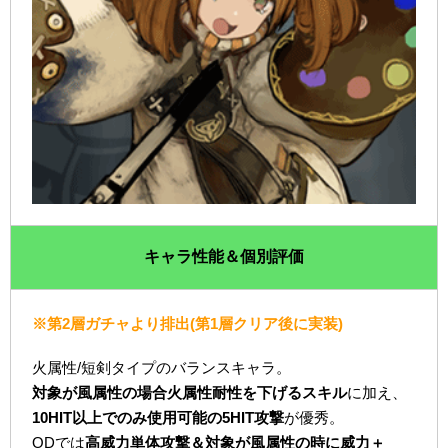
キャラ性能＆個別評価
※第2層ガチャより排出(第1層クリア後に実装)
火属性/短剣タイプのバランスキャラ。
対象が風属性の場合火属性耐性を下げるスキル
に加え、
10HIT以上でのみ使用可能の5HIT攻撃
が優秀。
ODでは
高威力単体攻撃＆対象が風属性の時に威力＋