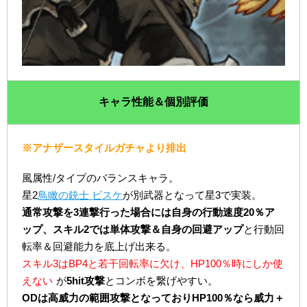
キャラ性能＆個別評価
※アナザースタイルガチャより排出
風属性/タイプのバランスキャラ。
星2
鳥瞰の銃士 ビスケ
が別武器となって星3で実装。
通常攻撃を3連撃行った場合には自身の行動速度20％ア
ップ、スキル2では単体攻撃＆自身の回避アップ
と行動回
転率＆回避能力を底上げ出来る。
スキル3はBP4と若干回転率に欠け、HP100％時にしか使
えない
が
5hit攻撃
とコンボを繋げやすい。
ODは高威力の範囲攻撃となっておりHP100％なら威力＋