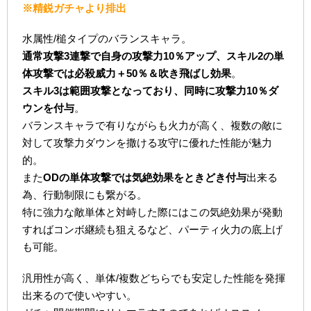
※精鋭ガチャより排出
水属性/槌タイプのバランスキャラ。
通常攻撃3連撃で自身の攻撃力10％アップ、スキル2の単
体攻撃では必殺威力＋50％＆吹き飛ばし効果
。
スキル3は範囲攻撃となっており、同時に攻撃力10％ダ
ウンを付与
。
バランスキャラで有りながらも火力が高く、複数の敵に
対して攻撃力ダウンを撒ける攻守に優れた性能が魅力
的。
また
ODの単体攻撃では気絶効果をときどき付与
出来る
為、行動制限にも繋がる。
特に強力な敵単体と対峙した際にはこの気絶効果が発動
すればコンボ継続も狙えるなど、パーティ火力の底上げ
も可能。
汎用性が高く、単体/複数どちらでも安定した性能を発揮
出来るので使いやすい。