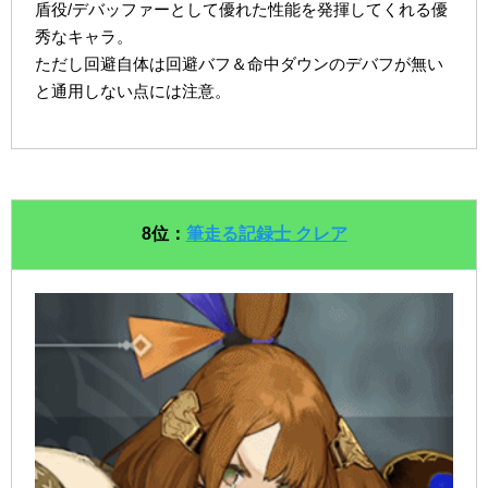
盾役/デバッファーとして優れた性能を発揮してくれる優
秀なキャラ。
ただし回避自体は回避バフ＆命中ダウンのデバフが無い
と通用しない点には注意。
8位：
筆走る記録士 クレア