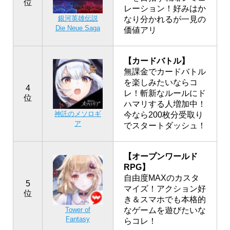
位
レーション！好みはか
銀河英雄伝説
なり分かれるが一見の
Die Neue Saga
価値アリ
【カードバトル】
無課金でカードバトル
を楽しみたいならコ
4
レ！斬新なルールにド
位
ハマリする人増加中！
神託のメソロギ
今なら200枚分受取り
ア
でスタートダッシュ！
【オープンワールド
RPG】
自由度MAXのカスタ
5
マイズ！アクション好
位
き＆スマホでも本格的
なゲームを遊びたいな
Tower of
Fantasy
らコレ！