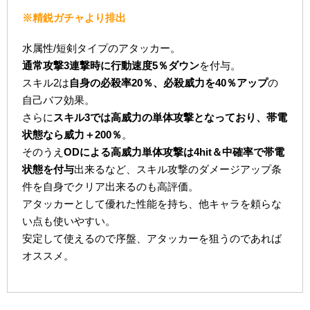
※精鋭ガチャより排出
水属性/短剣タイプのアタッカー。
通常攻撃3連撃時に行動速度5％ダウン
を付与。
スキル2は
自身の必殺率20％、必殺威力を40％アップ
の
自己バフ効果。
さらに
スキル3では高威力の単体攻撃となっており、帯電
状態なら威力＋200％
。
そのうえ
ODによる高威力単体攻撃は4hit＆中確率で帯電
状態を付与
出来るなど、スキル攻撃のダメージアップ条
件を自身でクリア出来るのも高評価。
アタッカーとして優れた性能を持ち、他キャラを頼らな
い点も使いやすい。
安定して使えるので序盤、アタッカーを狙うのであれば
オススメ。