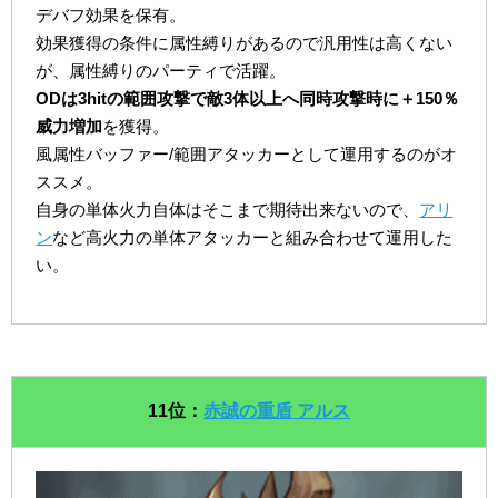
デバフ効果を保有。
効果獲得の条件に属性縛りがあるので汎用性は高くない
が、属性縛りのパーティで活躍。
ODは3hitの範囲攻撃で敵3体以上へ同時攻撃時に＋150％
威力増加
を獲得。
風属性バッファー/範囲アタッカーとして運用するのがオ
ススメ。
自身の単体火力自体はそこまで期待出来ないので、
アリ
ン
など高火力の単体アタッカーと組み合わせて運用した
い。
11位：
赤誠の重盾 アルス