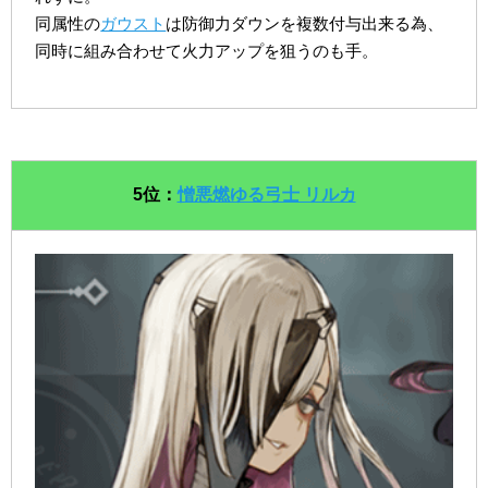
同属性の
ガウスト
は防御力ダウンを複数付与出来る為、
同時に組み合わせて火力アップを狙うのも手。
5位：
憎悪燃ゆる弓士 リルカ