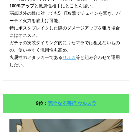
100％アップ
と風属性相手にとことん強い。
弱点以外の敵に対しても5HIT攻撃でチェインを繋ぎ、パ
ーティ火力を底上げ可能。
特にボスをブレイクした際のダメージアップを狙う場合
にはオススメ。
ガチャの実装タイミング的にリセマラでは狙えないもの
の、使いやすく汎用性も高め。
火属性のアタッカーである
リルカ
等と組み合わせて運用
したい。
9位：
完全なる善行 ウルスラ