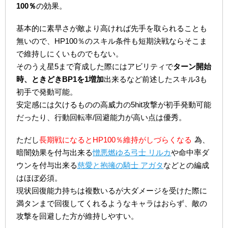
100％
の効果。
基本的に素早さが敵より高ければ先手を取られることも
無いので、HP100％のスキル条件も短期決戦ならそこま
で維持しにくいものでもない。
そのうえ星5まで育成した際にはアビリティで
ターン開始
時、ときどきBP1を1増加
出来るなど前述したスキル3も
初手で発動可能。
安定感には欠けるものの高威力の5hit攻撃が初手発動可能
だったり、行動回転率/回避能力が高い点は優秀。
ただし
長期戦になるとHP100％維持がしづらくなる
為、
暗闇効果を付与出来る
憎悪燃ゆる弓士 リルカ
や命中率ダ
ウンを付与出来る
慈愛と抱擁の騎士 アガタ
などとの編成
はほぼ必須。
現状回復能力持ちは複数いるが大ダメージを受けた際に
満タンまで回復してくれるようなキャラはおらず、敵の
攻撃を回避した方が維持しやすい。