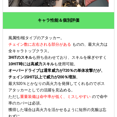
キャラ性能＆個別評価
風属性/槌タイプのアタッカー。
チェイン数に左右される部分がある
ものの、最大火力は
全キャラトップクラス。
3HITのスキル
も持ち合わせており、スキルを稼ぎやすく
10HIT時には高威力スキル
も使用可能。
オーバードライブは通常威力が720％の単体攻撃だが、
チェイン15HIT以上で威力が200％増加
。
最大920％とかなりの高火力を発揮してくれるのでボス
アタッカーとしての活躍を見込める。
ただし
重量装備は命中率が低く、ミスしやすい
ので命中
率のカバーは必須。
獲得した場合は高火力を活かせるように短所の克服は忘
れずに。