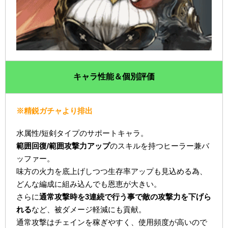
キャラ性能＆個別評価
※精鋭ガチャより排出
水属性/短剣タイプのサポートキャラ。
範囲回復/範囲攻撃力アップ
のスキルを持つヒーラー兼バ
ッファー。
味方の火力を底上げしつつ生存率アップも見込める為、
どんな編成に組み込んでも恩恵が大きい。
さらに
通常攻撃時を3連続で行う事で敵の攻撃力を下げら
れる
など、被ダメージ軽減にも貢献。
通常攻撃はチェインを稼ぎやすく、使用頻度が高いので