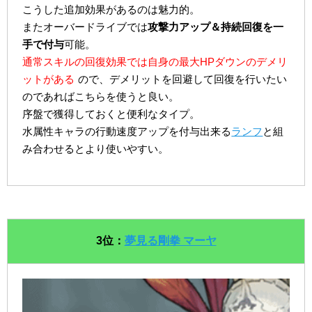
こうした追加効果があるのは魅力的。
またオーバードライブでは
攻撃力アップ＆持続回復を一
手で付与
可能。
通常スキルの回復効果では自身の最大HPダウンのデメリ
ットがある
ので、デメリットを回避して回復を行いたい
のであればこちらを使うと良い。
序盤で獲得しておくと便利なタイプ。
水属性キャラの行動速度アップを付与出来る
ランフ
と組
み合わせるとより使いやすい。
3位：
夢見る剛拳 マーヤ