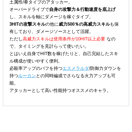
土属性/拳タイプのアタッカー。
オーバードライブで
自身の攻撃力＆行動速度を底上げ
し、スキルを軸にダメージを稼ぐタイプ。
3HITの攻撃スキル
の他に
威力500％の高威力スキル
も保
有しており、ダメージソースとして活躍。
ただし
高威力スキルは使用条件が10HIT以上必要
なの
で、タイミングを見計らって使いたい。
とはいえ自身でHIT数を稼げたりと、自己完結したスキ
ル構成が使いやすく便利。
必殺率アップのバフを持つ
エスメラルダ
/防御力ダウンを
持つ
ルーカン
との同時編成でさらなる火力アップも可
能。
アタッカーとして高い性能持つオススメのキャラ。