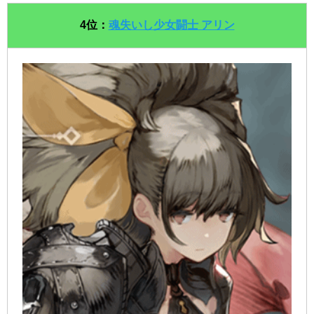
4位：
魂失いし少女闘士 アリン