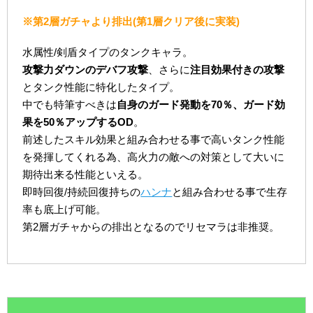
※第2層ガチャより排出(第1層クリア後に実装)
水属性/剣盾タイプのタンクキャラ。
攻撃力ダウンのデバフ攻撃
、さらに
注目効果付きの攻撃
とタンク性能に特化したタイプ。
中でも特筆すべきは
自身のガード発動を70％、ガード効
果を50％アップするOD
。
前述したスキル効果と組み合わせる事で高いタンク性能
を発揮してくれる為、高火力の敵への対策として大いに
期待出来る性能といえる。
即時回復/持続回復持ちの
ハンナ
と組み合わせる事で生存
率も底上げ可能。
第2層ガチャからの排出となるのでリセマラは非推奨。