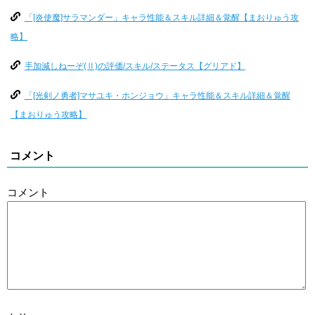
「[炎使魔]サラマンダー」キャラ性能＆スキル詳細＆覚醒【まおりゅう攻
略】
手加減しねーぞ(Ⅱ)の評価/スキル/ステータス【グリアド】
「[光剣ノ勇者]マサユキ・ホンジョウ」キャラ性能＆スキル詳細＆覚醒
【まおりゅう攻略】
コメント
コメント