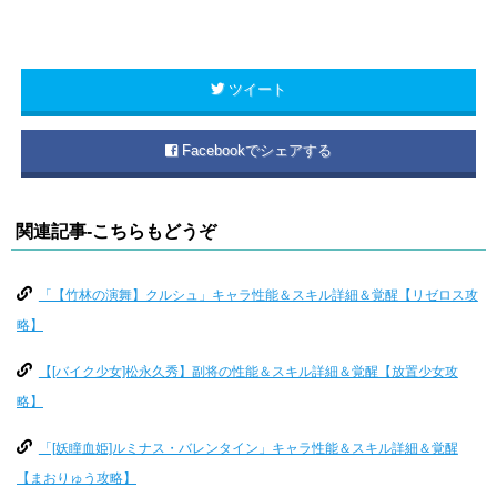
ツイート
Facebookでシェアする
関連記事-こちらもどうぞ
「【竹林の演舞】クルシュ」キャラ性能＆スキル詳細＆覚醒【リゼロス攻
略】
【[バイク少女]松永久秀】副将の性能＆スキル詳細＆覚醒【放置少女攻
略】
「[妖瞳血姫]ルミナス・バレンタイン」キャラ性能＆スキル詳細＆覚醒
【まおりゅう攻略】