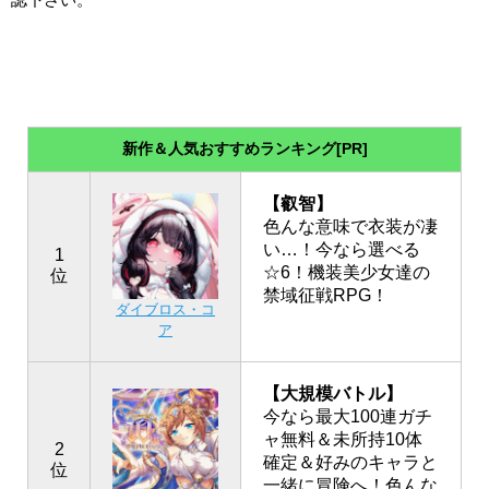
新作＆人気おすすめランキング[PR]
【叡智】
色んな意味で衣装が凄
い…！今なら選べる
1
☆6！機装美少女達の
位
禁域征戦RPG！
ダイブロス・コ
ア
【大規模バトル】
今なら最大100連ガチ
ャ無料＆未所持10体
2
確定＆好みのキャラと
位
一緒に冒険へ！色んな