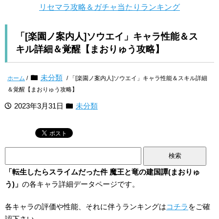
リセマラ攻略＆ガチャ当たりランキング
「[楽園ノ案内人]ソウエイ」キャラ性能＆ス
キル詳細＆覚醒【まおりゅう攻略】
未分類
ホーム
/
/ 「[楽園ノ案内人]ソウエイ」キャラ性能＆スキル詳細
＆覚醒【まおりゅう攻略】
2023年3月31日
未分類
検
索:
「転生したらスライムだった件 魔王と竜の建国譚(まおりゅ
う)」
の各キャラ詳細データページです。
各キャラの評価や性能、それに伴うランキングは
コチラ
をご確
認下さい。