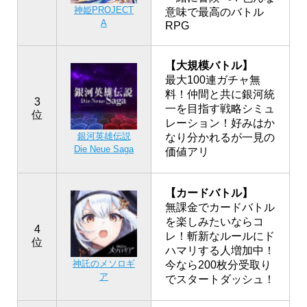
神姫PROJECT
意味で最高のバトル
A
RPG
【大規模バトル】
最大100連ガチャ無
料！仲間と共に銀河統
3
一を目指す戦略シミュ
位
レーション！好みはか
銀河英雄伝説
なり分かれるが一見の
Die Neue Saga
価値アリ
【カードバトル】
無課金でカードバトル
を楽しみたいならコ
4
レ！斬新なルールにド
位
ハマリする人増加中！
神託のメソロギ
今なら200枚分受取り
ア
でスタートダッシュ！