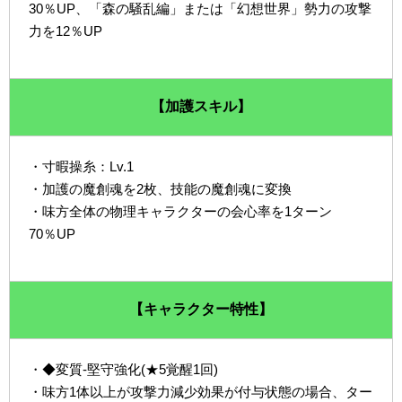
30％UP、「森の騒乱編」または「幻想世界」勢力の攻撃
力を12％UP
【加護スキル】
・寸暇操糸：Lv.1
・加護の魔創魂を2枚、技能の魔創魂に変換
・味方全体の物理キャラクターの会心率を1ターン
70％UP
【キャラクター特性】
・◆変質-堅守強化(★5覚醒1回)
・味方1体以上が攻撃力減少効果が付与状態の場合、ター