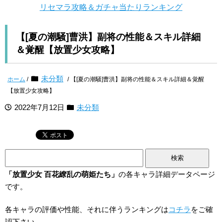
リセマラ攻略＆ガチャ当たりランキング
【[夏の潮騒]曹洪】副将の性能＆スキル詳細
＆覚醒【放置少女攻略】
未分類
ホーム
/
/ 【[夏の潮騒]曹洪】副将の性能＆スキル詳細＆覚醒
【放置少女攻略】
2022年7月12日
未分類
検
索:
「放置少女 百花繚乱の萌姫たち」
の各キャラ詳細データページ
です。
各キャラの評価や性能、それに伴うランキングは
コチラ
をご確
認下さい。