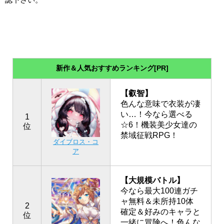
新作＆人気おすすめランキング[PR]
【叡智】
色んな意味で衣装が凄
い…！今なら選べる
1
☆6！機装美少女達の
位
禁域征戦RPG！
ダイブロス・コ
ア
【大規模バトル】
今なら最大100連ガチ
ャ無料＆未所持10体
2
確定＆好みのキャラと
位
一緒に冒険へ！色んな