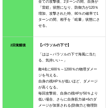
全ての攻撃後、2ターンの間、自身が
「雷鎧」状態になり、防御力が120％
増加、攻撃された時、80％の確率で1
ターンの間、相手を「眩暈」状態にさ
せる。
【パラソルの下で】
2回覚醒後
「はは～パラソルの下で海風に当た
る、気持いい～」
敵4名に600％～1200％の物理ダメー
ジを与える。
自身の残HP％が低いほど、ダメージ
が高くなる。
毎回攻撃前、自身の残HPが50％より
低い場合、さらに自身筋力値×6のダ
メージが加算される(防御力と物理防