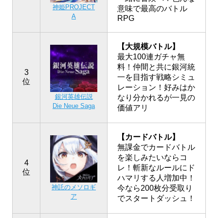
神姫PROJECT
意味で最高のバトル
A
RPG
【大規模バトル】
最大100連ガチャ無
料！仲間と共に銀河統
3
一を目指す戦略シミュ
位
レーション！好みはか
銀河英雄伝説
なり分かれるが一見の
Die Neue Saga
価値アリ
【カードバトル】
無課金でカードバトル
を楽しみたいならコ
4
レ！斬新なルールにド
位
ハマリする人増加中！
神託のメソロギ
今なら200枚分受取り
ア
でスタートダッシュ！