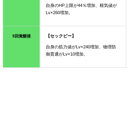
自身のHP上限が44％増加、根気値が
Lv×260増加。
【セックビー】
5回覚醒後
自身の筋力値がLv×240増加、物理防
御貫通がLv×10増加。