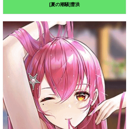
[夏の潮騒]曹洪