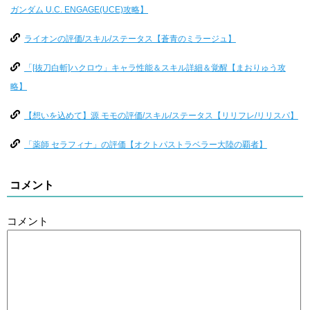
ガンダム U.C. ENGAGE(UCE)攻略】
ライオンの評価/スキル/ステータス【蒼青のミラージュ】
「[抜刀白斬]ハクロウ」キャラ性能＆スキル詳細＆覚醒【まおりゅう攻
略】
【想いを込めて】源 モモの評価/スキル/ステータス【リリフレ/リリスパ】
「薬師 セラフィナ」の評価【オクトパストラベラー大陸の覇者】
コメント
コメント