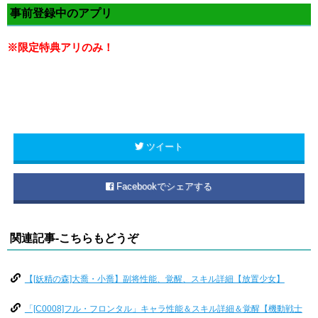
事前登録中のアプリ
※限定特典アリのみ！
ツイート
Facebookでシェアする
関連記事-こちらもどうぞ
【[妖精の森]大喬・小喬】副将性能、覚醒、スキル詳細【放置少女】
「[C0008]フル・フロンタル」キャラ性能＆スキル詳細＆覚醒【機動戦士