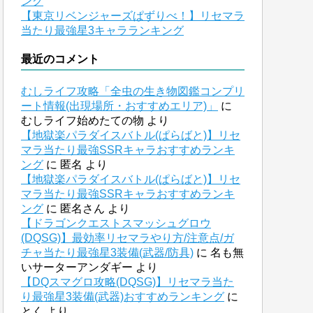
ング
【東京リベンジャーズぱずりべ！】リセマラ
当たり最強星3キャラランキング
最近のコメント
むしライフ攻略「全虫の生き物図鑑コンプリ
ート情報(出現場所・おすすめエリア)」
に
むしライフ始めたての物
より
【地獄楽パラダイスバトル(ぱらばと)】リセ
マラ当たり最強SSRキャラおすすめランキ
ング
に
匿名
より
【地獄楽パラダイスバトル(ぱらばと)】リセ
マラ当たり最強SSRキャラおすすめランキ
ング
に
匿名さん
より
【ドラゴンクエストスマッシュグロウ
(DQSG)】最効率リセマラやり方/注意点/ガ
チャ当たり最強星3装備(武器/防具)
に
名も無
いサーターアンダギー
より
【DQスマグロ攻略(DQSG)】リセマラ当た
り最強星3装備(武器)おすすめランキング
に
とく
より