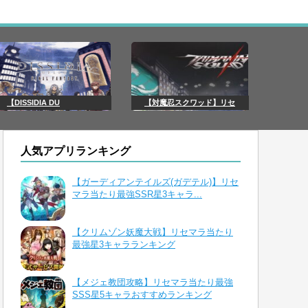
【DISSIDIA DU
【対魔忍スクワッド】リセ
人気アプリランキング
【ガーディアンテイルズ(ガデテル)】リセ
マラ当たり最強SSR星3キャラ...
【クリムゾン妖魔大戦】リセマラ当たり
最強星3キャラランキング
【メジェ教団攻略】リセマラ当たり最強
SSS星5キャラおすすめランキング