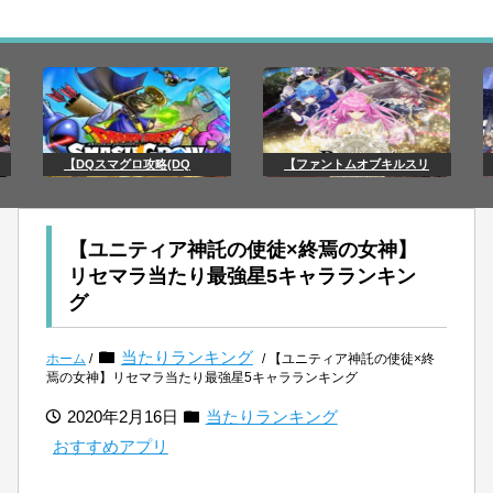
【DQスマグロ攻略(DQ
【ファントムオブキルスリ
【ユニティア神託の使徒×終焉の女神】
リセマラ当たり最強星5キャラランキン
グ
当たりランキング
ホーム
/
/ 【ユニティア神託の使徒×終
焉の女神】リセマラ当たり最強星5キャラランキング
2020年2月16日
当たりランキング
おすすめアプリ