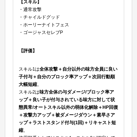
【スキル】
・通常攻撃
・チャイルドグッド
・ホーリーナイトフェス
・ゴージャスセレブP
【評価】
スキル1は
全体攻撃＋自分以外の味方全員に良い
子付与＋自分のブロック率アップ＋次回行動順
大幅短縮
。
スキル2は
味方全体の与ダメージ/ブロック率ア
ップ＋良い子が付与されている味方に対して状
態異常/オートスキル以外の弱体化解除＋HP回復
＋攻撃力アップ＋被ダメージダウン＋素早さア
ップ＋ラストスタンド付与(1回)＋リキャスト
短
縮
。