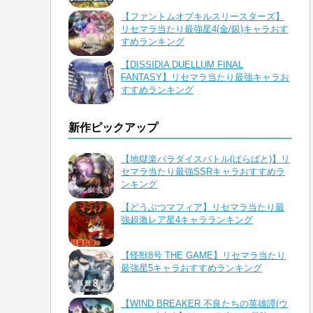
【ファントムオブキルスリースターズ】
リセマラ当たり最強星4(金/銀)キャラおす
すめランキング
【DISSIDIA DUELLUM FINAL
FANTASY】リセマラ当たり最強キャラお
すすめランキング
新作ピックアップ
【地獄楽パラダイスバトル(ぱらばと)】リ
セマラ当たり最強SSRキャラおすすめラ
ンキング
【どうぶつマフィア】リセマラ当たり最
強超激レア星4キャラランキング
【怪獣8号 THE GAME】リセマラ当たり
最強星5キャラおすすめランキング
【WIND BREAKER 不良たちの英雄譚(ウ