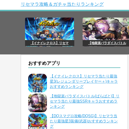
リセマラ攻略＆ガチャ当たりランキング
【イナイレクロス】リセマ
【地獄楽パラダイスバトル
おすすめアプリ
【イナイレクロス】リセマラ当たり最強
星3(レジェンダリープレイヤー＋)キャラ
おすすめランキング
【地獄楽パラダイスバトル(ぱらばと)】リ
セマラ当たり最強SSRキャラおすすめラ
ンキング
【DQスマグロ攻略(DQSG)】リセマラ当
たり最強星3装備(武器)おすすめランキン
グ