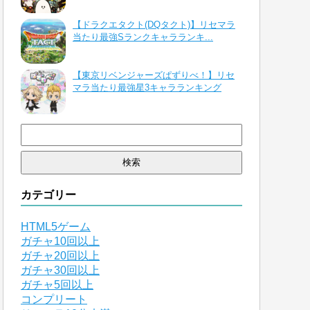
【ドラクエタクト(DQタクト)】リセマラ
当たり最強Sランクキャラランキ...
【東京リベンジャーズぱずりべ！】リセ
マラ当たり最強星3キャラランキング
検
索:
カテゴリー
HTML5ゲーム
ガチャ10回以上
ガチャ20回以上
ガチャ30回以上
ガチャ5回以上
コンプリート