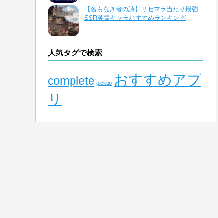
【名もなき者の詩】リセマラ当たり最強
SSR英霊キャラおすすめランキング
人気タグで検索
おすすめアプ
complete
pickup
リ