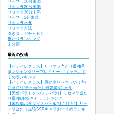
リセマラ10分未満
リセマラ20分未満
リセマラ30分未満
リセマラ5分未満
リセマラ不要
リセマラ方法
引き直しガチャ有り
当たりランキング
未分類
最近の投稿
【イナイレクロス】リセマラ当たり最強星
3(レジェンダリープレイヤー＋)キャラおす
すめランキング
【イナイレクロス】最効率リセマラやり方/
注意点/ガチャ当たり最強星3キャラ
【天啓パラドクス(テンパラ)】リセマラ当た
り最強UR/Sキャラランキング
【地獄楽パラダイスバトル(ぱらばと)】リセ
マラ当たり最強SSRキャラおすすめランキ