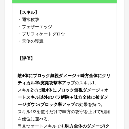
【スキル】
・通常攻撃
・フェザーエッジ
・プリフィケートグロウ
・天使の護翼
【評価】
敵4体にブロック無視ダメージ＋味方全体にクリ
ティカル率/突発攻撃率アップ
のスキル1。
スキル2では
敵4体にブロック無視ダメージ＋オ
ートスキル以外のバフ解除＋味方全体に被ダメ
ージダウン/ブロック率アップ
の効果を持つ。
スキル1/2を使うだけで味方の攻守を上げて戦闘
を優位に運べる。
尚且つオートスキルでも
味方全体のダメージ/ク