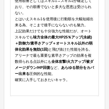
使用順番としてはスキル1→スキル2が確定して
おり、その順番でないと多大な恩恵は受けられ
ない。
とはいえスキル1を使用後に行動順を大幅短縮出
来る為、そこまで後手にならないのも魅力。
上記効果だけでも十分強力な性能だが、オート
スキルでも
味方全体の最大HP25％アップ(永続)
＋防御力/素早さアップ＋オートスキル以外の弱
体化効果を無効(1回)
と飛び抜けた性能を誇る。
アリーナで最も重要な素早さアップの効果を複
数得られる点以外にも
全体攻撃/火力アップ/被ダ
メージダウン/HP回復
など、
あらゆる部分をカバ
ー出来る
圧倒的な性能。
確実に入手しておきたいキャラ。