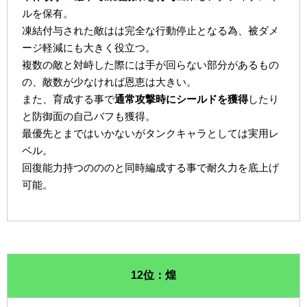
ルを保有。
凍結付与された敵はは完全な行動停止となる為、被ダメ
ージ軽減にも大きく役立つ。
複数の敵と対峙した際には手が回らない部分があるもの
の、敵数が少なければ恩恵は大きい。
また、育成する事で
通常攻撃時にシールドを獲得
したり
と防御面の自己バフも獲得。
最優先とまではいかないがタンクキャラとしては実用レ
ベル。
回復能力持つのののと同時編成する事で耐久力を底上げ
可能。
12位：煌