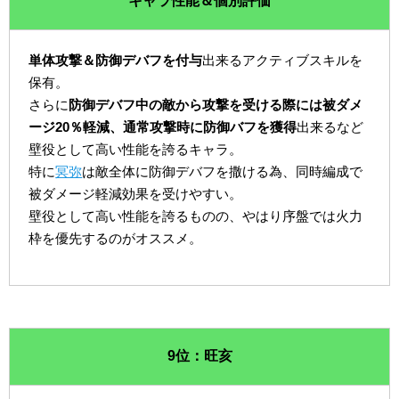
キャラ性能＆個別評価
単体攻撃＆防御デバフを付与
出来るアクティブスキルを
保有。
さらに
防御デバフ中の敵から攻撃を受ける際には被ダメ
ージ20％軽減、通常攻撃時に防御バフを獲得
出来るなど
壁役として高い性能を誇るキャラ。
特に
冥弥
は敵全体に防御デバフを撒ける為、同時編成で
被ダメージ軽減効果を受けやすい。
壁役として高い性能を誇るものの、やはり序盤では火力
枠を優先するのがオススメ。
9位：旺亥