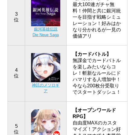
最大100連ガチャ無
料！仲間と共に銀河統
3
一を目指す戦略シミュ
位
レーション！好みはか
銀河英雄伝説
なり分かれるが一見の
Die Neue Saga
価値アリ
【カードバトル】
無課金でカードバトル
を楽しみたいならコ
4
レ！斬新なルールにド
位
ハマリする人増加中！
神託のメソロギ
今なら200枚分受取り
ア
でスタートダッシュ！
【オープンワールド
RPG】
自由度MAXのカスタ
5
マイズ！アクション好
位