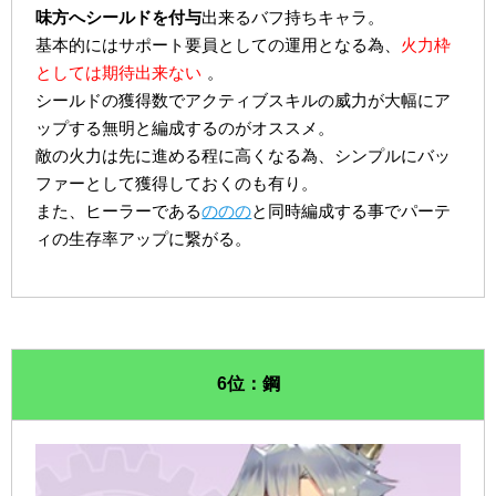
味方へシールドを付与
出来るバフ持ちキャラ。
基本的にはサポート要員としての運用となる為、
火力枠
としては期待出来ない
。
シールドの獲得数でアクティブスキルの威力が大幅にア
ップする無明と編成するのがオススメ。
敵の火力は先に進める程に高くなる為、シンプルにバッ
ファーとして獲得しておくのも有り。
また、ヒーラーである
ののの
と同時編成する事でパーテ
ィの生存率アップに繋がる。
6位：鋼