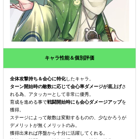
キャラ性能＆個別評価
全体攻撃持ち＆会心に特化
したキャラ。
ターン開始時の敵数に応じて会心率ダメージが底上げ
さ
れる為、アタッカーとして非常に優秀。
育成を進める事で
戦闘開始時にも会心ダメージアップ
を
獲得。
ステージによって敵数は変動するものの、少なかろうが
デメリットが無くメリットのみ。
獲得出来れば序盤から十分に活躍してくれる。