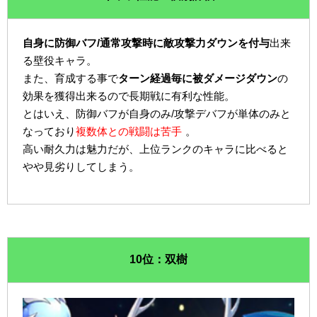
自身に防御バフ/通常攻撃時に敵攻撃力ダウンを付与
出来
る壁役キャラ。
また、育成する事で
ターン経過毎に被ダメージダウン
の
効果を獲得出来るので長期戦に有利な性能。
とはいえ、防御バフが自身のみ/攻撃デバフが単体のみと
なっており
複数体との戦闘は苦手
。
高い耐久力は魅力だが、上位ランクのキャラに比べると
やや見劣りしてしまう。
10位：双樹