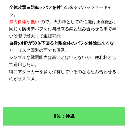
全体攻撃＆防御デバフを付与
出来るデバッファーキャ
ラ。
威力自体が低い
ので、火力枠としての性能は正直微妙。
同じく防御デバフを付与出来る鋼と組み合わせる事で早
い段階で最大まで重複可能。
自身のHPが50％下回ると敵全体のバフを解除
出来るな
ど、リスク回避の面でも優秀。
シンプルな戦闘能力は高いとはいえないが、便利枠とし
て運用したい。
特にアタッカーを多く保有しているのなら組み合わせる
のがオススメ。
8位：神凪