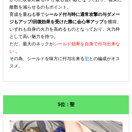
敵数を減らせるのもポイント。
育成を重ねる事で
シールド付与時に通常攻撃の与ダメー
ジもアップ/回復効果を受けた際に会心率アップ
を獲得。
いずれも自身の火力を高めるものとなっており、火力枠
として高い魅力を持つ。
ただ、最大のネックが
シールド効果を自身で付与出来な
い
。
その為、シールドを味方に付与出来る
聖
との編成がオス
スメ。
5位：聖