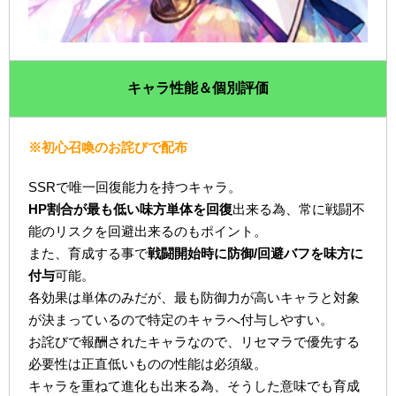
キャラ性能＆個別評価
※初心召喚のお詫びで配布
SSRで唯一回復能力を持つキャラ。
HP割合が最も低い味方単体を回復
出来る為、常に戦闘不
能のリスクを回避出来るのもポイント。
また、育成する事で
戦闘開始時に防御/回避バフを味方に
付与
可能。
各効果は単体のみだが、最も防御力が高いキャラと対象
が決まっているので特定のキャラへ付与しやすい。
お詫びで報酬されたキャラなので、リセマラで優先する
必要性は正直低いものの性能は必須級。
キャラを重ねて進化も出来る為、そうした意味でも育成