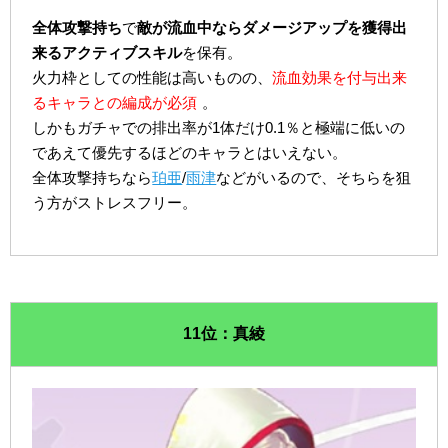
全体攻撃持ち
で
敵が流血中ならダメージアップを獲得出
来るアクティブスキル
を保有。
火力枠としての性能は高いものの、
流血効果を付与出来
るキャラとの編成が必須
。
しかもガチャでの排出率が1体だけ0.1％と極端に低いの
であえて優先するほどのキャラとはいえない。
全体攻撃持ちなら
珀亜
/
雨津
などがいるので、そちらを狙
う方がストレスフリー。
11位：真綾