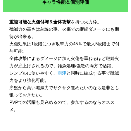
キャラ性能＆個別評価
重複可能な火傷付与＆全体攻撃
を持つ火力枠。
殲滅力の高さは勿論の事、火傷での継続ダメージにも期
待が出来る。
火傷効果は1段階につき攻撃力の45％で最大5段階まで付
与可能。
全体攻撃によるダメージに加え火傷を重ねるほど継続火
力が底上げされるので、雑魚処理/強敵の両方で活躍。
シンプルに使いやすく、
雨津
と同時に編成する事で殲滅
力をより強化可能。
序盤から高い殲滅力でサクサク進めたいのなら是非とも
狙っておきたい。
PVPでの活躍も見込めるので、参加するのならオスス
メ。