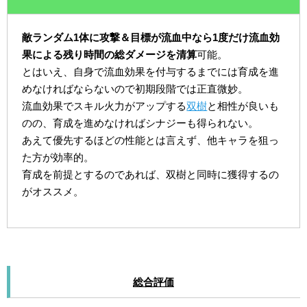
敵ランダム1体に攻撃＆目標が流血中なら1度だけ流血効
果による残り時間の総ダメージを清算
可能。
とはいえ、自身で流血効果を付与するまでには育成を進
めなければならないので初期段階では正直微妙。
流血効果でスキル火力がアップする
双樹
と相性が良いも
のの、育成を進めなければシナジーも得られない。
あえて優先するほどの性能とは言えず、他キャラを狙っ
た方が効率的。
育成を前提とするのであれば、双樹と同時に獲得するの
がオススメ。
総合評価