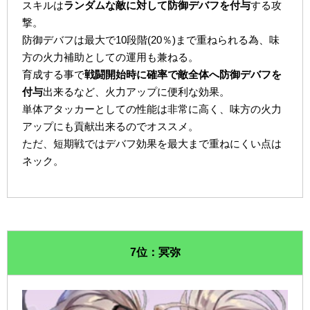
スキルは
ランダムな敵に対して防御デバフを付与
する攻
撃。
防御デバフは最大で10段階(20％)まで重ねられる為、味
方の火力補助としての運用も兼ねる。
育成する事で
戦闘開始時に確率で敵全体へ防御デバフを
付与
出来るなど、火力アップに便利な効果。
単体アタッカーとしての性能は非常に高く、味方の火力
アップにも貢献出来るのでオススメ。
ただ、短期戦ではデバフ効果を最大まで重ねにくい点は
ネック。
7位：冥弥