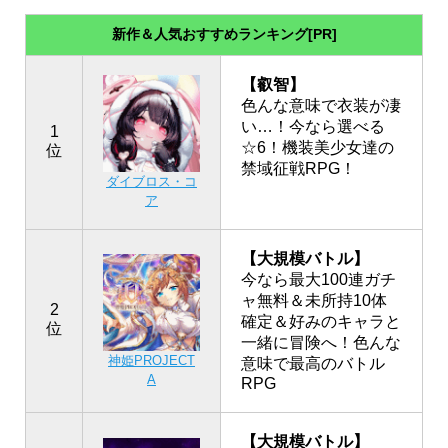
新作＆人気おすすめランキング[PR]
【叡智】
色んな意味で衣装が凄
い…！今なら選べる
1
☆6！機装美少女達の
位
禁域征戦RPG！
ダイブロス・コ
ア
【大規模バトル】
今なら最大100連ガチ
ャ無料＆未所持10体
2
確定＆好みのキャラと
位
一緒に冒険へ！色んな
神姫PROJECT
意味で最高のバトル
A
RPG
【大規模バトル】