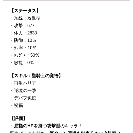
【ステータス】
・系統：攻撃型
・攻撃：677
・体力：2838
・防御：10％
・ｸﾘ率：10％
・ｸﾘﾀﾞﾒ：50％
・敏捷：0％
【スキル：聖騎士の覚悟】
・再生バリア
・逆境の一撃
・デバフ免疫
・祝福
【評価】
・
屈指のHPを持つ攻撃型
のキャラ！