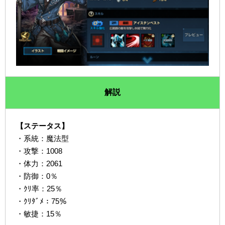
解説
【ステータス】
・系統：魔法型
・攻撃：1008
・体力：2061
・防御：0％
・ｸﾘ率：25％
・ｸﾘﾀﾞﾒ：75％
・敏捷：15％