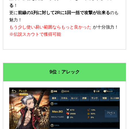
る
！
更に
前線の1列に対して2Rに1回一括で攻撃が出来る
のも
魅力！
もう少し使い易い範囲ならもっと良かった
が十分強力！
※伝説スカウトで獲得可能
9位：アレック