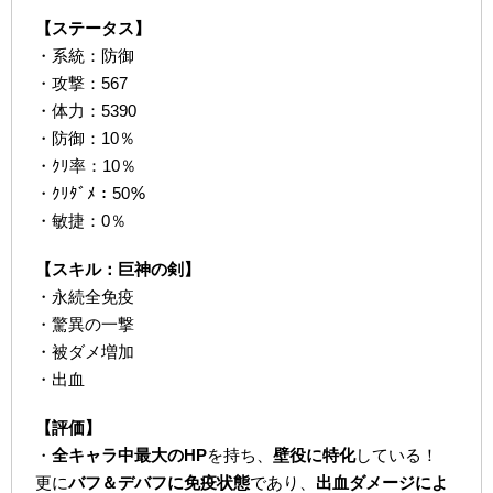
【ステータス】
・系統：防御
・攻撃：567
・体力：5390
・防御：10％
・ｸﾘ率：10％
・ｸﾘﾀﾞﾒ：50％
・敏捷：0％
【スキル：巨神の剣】
・永続全免疫
・驚異の一撃
・被ダメ増加
・出血
【評価】
・
全キャラ中最大のHP
を持ち、
壁役に特化
している！
更に
バフ＆デバフに免疫状態
であり、
出血ダメージによ