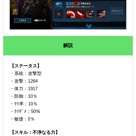
解説
【ステータス】
・系統：攻撃型
・攻撃：1264
・体力：1917
・防御：10％
・ｸﾘ率：10％
・ｸﾘﾀﾞﾒ：50％
・敏捷：0％
【スキル：不浄なる力】