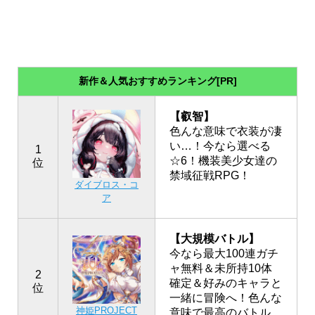
新作＆人気おすすめランキング[PR]
【叡智】
色んな意味で衣装が凄
い…！今なら選べる
1
☆6！機装美少女達の
位
禁域征戦RPG！
ダイブロス・コ
ア
【大規模バトル】
今なら最大100連ガチ
ャ無料＆未所持10体
2
確定＆好みのキャラと
位
一緒に冒険へ！色んな
神姫PROJECT
意味で最高のバトル