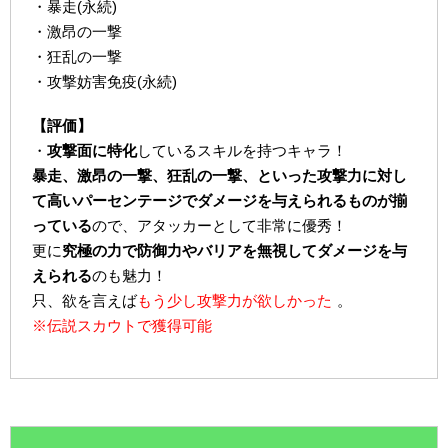
・暴走(永続)
・激昂の一撃
・狂乱の一撃
・攻撃妨害免疫(永続)
【評価】
・
攻撃面に特化
しているスキルを持つキャラ！
暴走、激昂の一撃、狂乱の一撃、といった攻撃力に対し
て高いパーセンテージでダメージを与えられるものが揃
っている
ので、アタッカーとして非常に優秀！
更に
究極の力で防御力やバリアを無視してダメージを与
えられる
のも魅力！
只、欲を言えば
もう少し攻撃力が欲しかった
。
※伝説スカウトで獲得可能