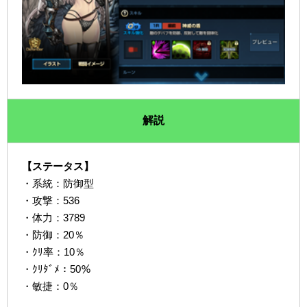
解説
【ステータス】
・系統：防御型
・攻撃：536
・体力：3789
・防御：20％
・ｸﾘ率：10％
・ｸﾘﾀﾞﾒ：50％
・敏捷：0％