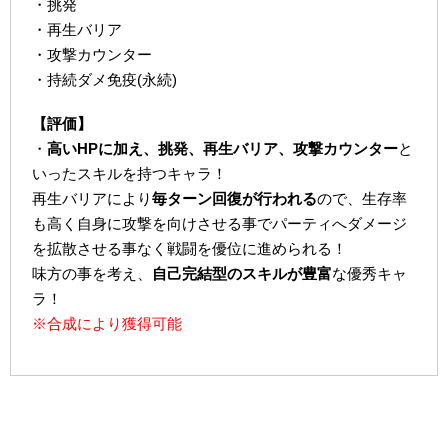
・挑発
・再生バリア
・攻撃カウンター
・持続ダメ免疫(永続)
【評価】
・
高いHPに加え、挑発、再生バリア、攻撃カウンター
と
いったスキルを持つキャラ！
再生バリアにより
毎ターン回復が行われる
ので、生存率
も高く自身に攻撃を向けさせる事でパーティへダメージ
を拡散させる事なく戦闘を優位に進められる！
味方の事を考え、
自己完結型のスキルが豊富
な優秀キャ
ラ！
※合成により獲得可能