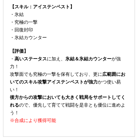
【スキル：アイステンペスト】
・氷結
・究極の一撃
・回復封印
・氷結カウンター
【評価】
・
高いステータス
に加え、
氷結＆氷結カウンター
が強
力！
攻撃面でも究極の一撃を保有しており、更に
広範囲にお
いてのスキル攻撃アイステンペストが強力
かつ使い易
い！
後方からの攻撃においても大きく戦局をサポートしてく
れる
ので、優先して育てて戦闘を是非とも優位に進めよ
う！
※合成により獲得可能