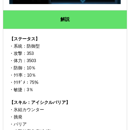
解説
【ステータス】
・系統：防御型
・攻撃：353
・体力：3503
・防御：10％
・ｸﾘ率：10％
・ｸﾘﾀﾞﾒ：75％
・敏捷：3％
【スキル：アイシクルバリア】
・氷結カウンター
・挑発
・バリア