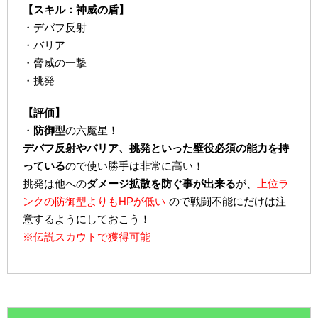
【スキル：神威の盾】
・デバフ反射
・バリア
・脅威の一撃
・挑発
【評価】
・
防御型
の六魔星！
デバフ反射やバリア、挑発といった壁役必須の能力を持
っている
ので使い勝手は非常に高い！
挑発は他への
ダメージ拡散を防ぐ事が出来る
が、
上位ラ
ンクの防御型よりもHPが低い
ので戦闘不能にだけは注
意するようにしておこう！
※伝説スカウトで獲得可能