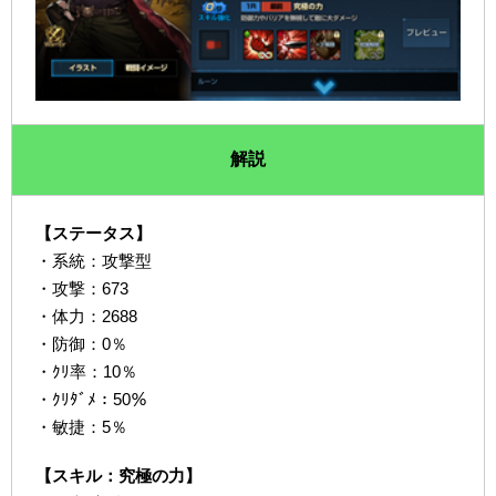
解説
【ステータス】
・系統：攻撃型
・攻撃：673
・体力：2688
・防御：0％
・ｸﾘ率：10％
・ｸﾘﾀﾞﾒ：50％
・敏捷：5％
【スキル：究極の力】