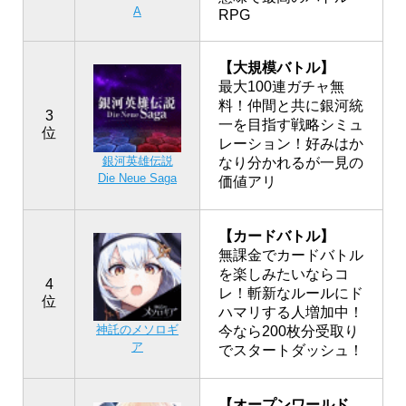
A
RPG
【大規模バトル】
最大100連ガチャ無
料！仲間と共に銀河統
3
一を目指す戦略シミュ
位
レーション！好みはか
銀河英雄伝説
なり分かれるが一見の
Die Neue Saga
価値アリ
【カードバトル】
無課金でカードバトル
を楽しみたいならコ
4
レ！斬新なルールにド
位
ハマリする人増加中！
神託のメソロギ
今なら200枚分受取り
ア
でスタートダッシュ！
【オープンワールド