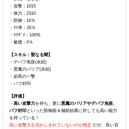
・攻撃：1015
・体力：2310
・防御：10％
・ｸﾘ率：25％
・ｸﾘﾀﾞﾒ：100％
・敏捷：0％
【スキル：聖なる闇】
・デバフ免疫(永続)
・悪魔のバリア(永続)
・必死の一撃
・バフ封印
【評価】
・
高い攻撃力
を持ち、更に
悪魔のバリアやデバフ免疫、
バフ封印
といった防御面＆補助効果に対しても高い能力
を持っている！
高い攻撃力を活かしきれていないのが残念
だが、良い言