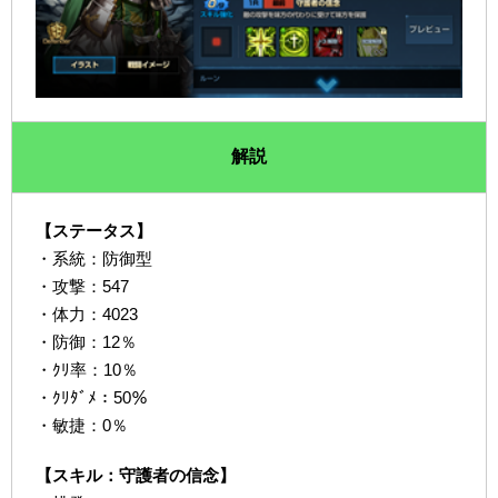
解説
【ステータス】
・系統：防御型
・攻撃：547
・体力：4023
・防御：12％
・ｸﾘ率：10％
・ｸﾘﾀﾞﾒ：50％
・敏捷：0％
【スキル：守護者の信念】