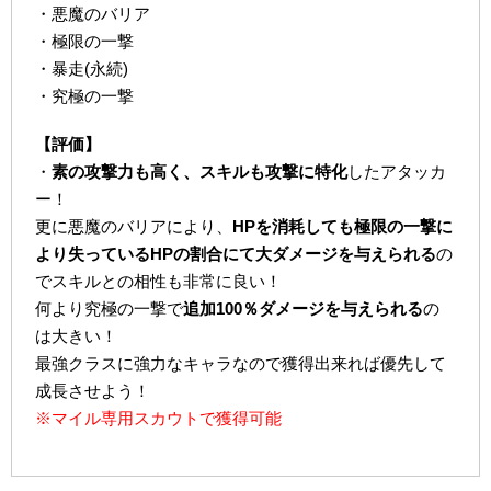
・悪魔のバリア
・極限の一撃
・暴走(永続)
・究極の一撃
【評価】
・
素の攻撃力も高く、スキルも攻撃に特化
したアタッカ
ー！
更に悪魔のバリアにより、
HPを消耗しても極限の一撃に
より失っているHPの割合にて大ダメージを与えられる
の
でスキルとの相性も非常に良い！
何より究極の一撃で
追加100％ダメージを与えられる
の
は大きい！
最強クラスに強力なキャラなので獲得出来れば優先して
成長させよう！
※マイル専用スカウトで獲得可能