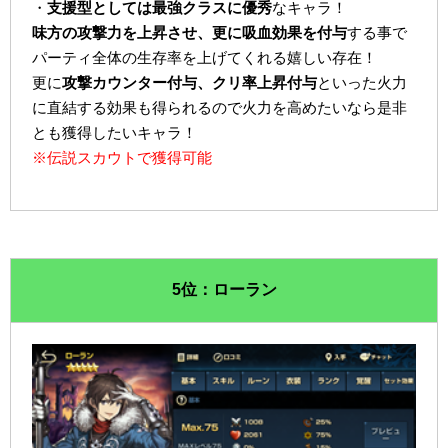
・
支援型としては最強クラスに優秀
なキャラ！
味方の攻撃力を上昇させ、更に吸血効果を付与
する事で
パーティ全体の生存率を上げてくれる嬉しい存在！
更に
攻撃カウンター付与、クリ率上昇付与
といった火力
に直結する効果も得られるので火力を高めたいなら是非
とも獲得したいキャラ！
※伝説スカウトで獲得可能
5位：ローラン