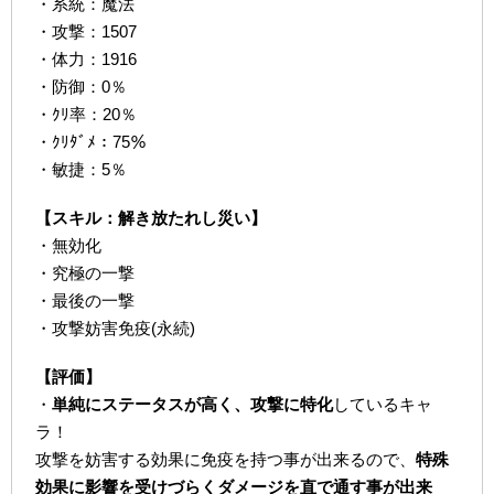
・系統：魔法
・攻撃：1507
・体力：1916
・防御：0％
・ｸﾘ率：20％
・ｸﾘﾀﾞﾒ：75％
・敏捷：5％
【スキル：解き放たれし災い】
・無効化
・究極の一撃
・最後の一撃
・攻撃妨害免疫(永続)
【評価】
・
単純にステータスが高く、攻撃に特化
しているキャ
ラ！
攻撃を妨害する効果に免疫を持つ事が出来るので、
特殊
効果に影響を受けづらくダメージを直で通す事が出来