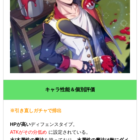
キャラ性能＆個別評価
※引き直しガチャで排出
HPが高い
ディフェンスタイプ。
ATKがその分低め
に設定されている。
水/木属性の魔法
を持っており、
水属性の魔法は敵にダメ