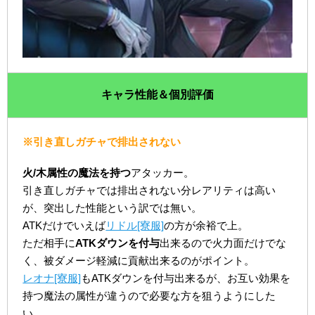
キャラ性能＆個別評価
※引き直しガチャで排出されない
火/木属性の魔法を持つ
アタッカー。
引き直しガチャでは排出されない分レアリティは高い
が、突出した性能という訳では無い。
ATKだけでいえば
リドル[寮服]
の方が余裕で上。
ただ相手に
ATKダウンを付与
出来るので火力面だけでな
く、被ダメージ軽減に貢献出来るのがポイント。
レオナ[寮服]
もATKダウンを付与出来るが、お互い効果を
持つ魔法の属性が違うので必要な方を狙うようにした
い。