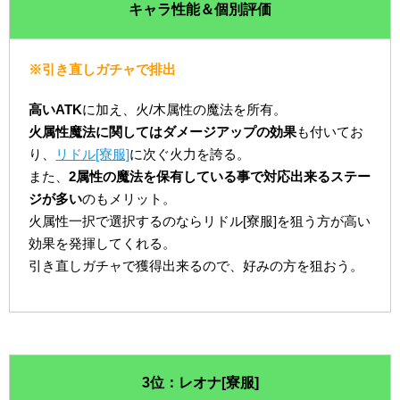
キャラ性能＆個別評価
※引き直しガチャで排出
高いATK
に加え、火/木属性の魔法を所有。
火属性魔法に関してはダメージアップの効果
も付いてお
り、
リドル[寮服]
に次ぐ火力を誇る。
また、
2属性の魔法を保有している事で対応出来るステー
ジが多い
のもメリット。
火属性一択で選択するのならリドル[寮服]を狙う方が高い
効果を発揮してくれる。
引き直しガチャで獲得出来るので、好みの方を狙おう。
3位：レオナ[寮服]