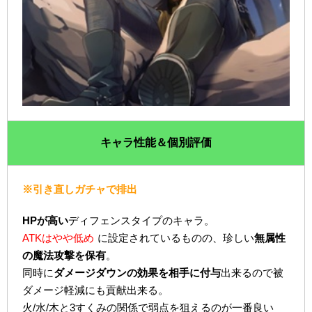
キャラ性能＆個別評価
※引き直しガチャで排出
HPが高い
ディフェンスタイプのキャラ。
ATKはやや低め
に設定されているものの、珍しい
無属性
の魔法攻撃を保有
。
同時に
ダメージダウンの効果を相手に付与
出来るので被
ダメージ軽減にも貢献出来る。
火/水/木と3すくみの関係で弱点を狙えるのが一番良い