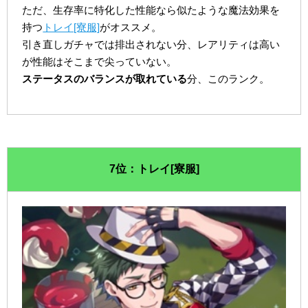
ただ、生存率に特化した性能なら似たような魔法効果を
持つ
トレイ[寮服]
がオススメ。
引き直しガチャでは排出されない分、レアリティは高い
が性能はそこまで尖っていない。
ステータスのバランスが取れている
分、このランク。
7位：トレイ[寮服]