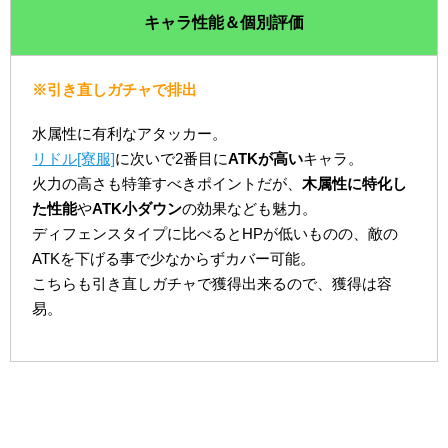
キャラ性能＆個別評価
※引き直しガチャで排出
水属性に有利なアタッカー。
リドル[寮服]
に次いで2番目に
ATKが高い
キャラ。
火力の高さも特筆すべきポイントだが、
木属性に特化し
た性能
や
ATK小ダウン
の効果なども魅力。
ディフェンスタイプに比べるとHPが低いものの、敵の
ATKを下げる事で少なからずカバー可能。
こちらも引き直しガチャで獲得出来るので、獲得は容
易。