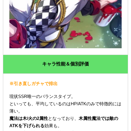
キャラ性能＆個別評価
※引き直しガチャで排出
現状SSR唯一のバランスタイプ。
といっても、平均しているのはHP/ATKのみで特徴的には
薄い。
魔法は木/火の2属性
となっており、
木属性魔法では敵の
ATKを下げられる
効果も。