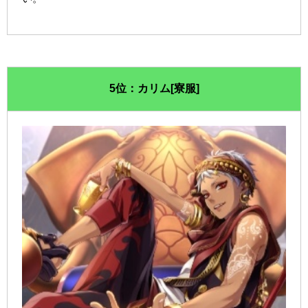
5位：カリム[寮服]