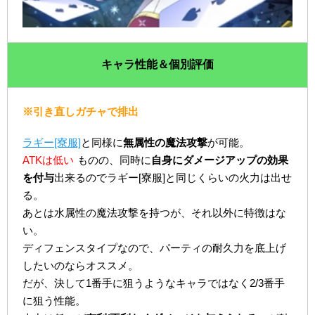
キャラ性能＆個別評価
※引き直しガチャで排出
ラギー[寮服]
と同様に
無属性の魔法攻撃
が可能。
ATKは低い
ものの、同時に
自身にダメージアップの効果
を付与
出来るのでラギー[寮服]と同じくらいの火力は出せ
る。
あとは水属性の魔法攻撃を持つが、それ以外に特徴はな
い。
ディフェンスタイプなので、パーティの耐久力を底上げ
したいのならオススメ。
だが、決して1番手に狙うようなキャラではなく2/3番手
に狙う性能。