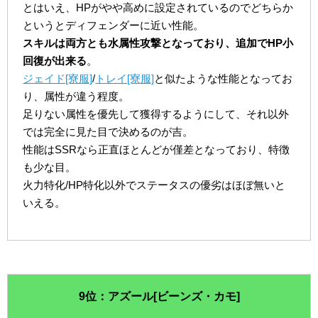
とはいえ、HPがやや高めに設定されているのでどちらか
というとディフェンダーに近い性能。
スキルは両方とも水属性攻撃となっており、追加でHP小
回復が出来る
。
ジェイド[寮服]
/
トレイ[寮服]
と似たような性能となってお
り、属性が違う程度。
足りない属性を優先して獲得するようにして、それ以外
では完全に見た目で決めるのが吉。
性能はSSRなら正直ほとんどが僅差となっており、特徴
も少な目。
火力特化/HP特化以外でステータスの優劣はほぼ無いと
いえる。
9位：アズール[ビーンズ・カモ]