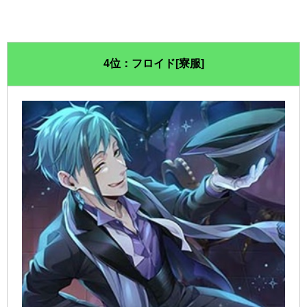
4位：フロイド[寮服]