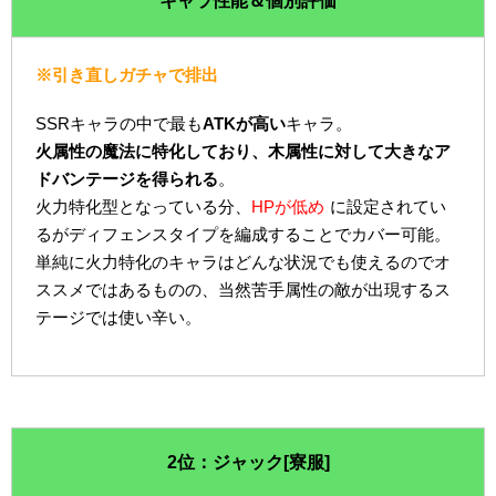
キャラ性能＆個別評価
※引き直しガチャで排出
SSRキャラの中で最も
ATKが高い
キャラ。
火属性の魔法に特化しており、木属性に対して大きなア
ドバンテージを得られる
。
火力特化型となっている分、
HPが低め
に設定されてい
るがディフェンスタイプを編成することでカバー可能。
単純に火力特化のキャラはどんな状況でも使えるのでオ
ススメではあるものの、当然苦手属性の敵が出現するス
テージでは使い辛い。
2位：ジャック[寮服]