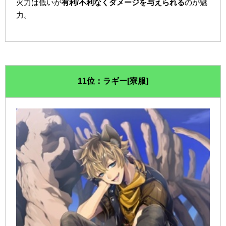
火力は低いが
有利/不利なくダメージを与えられる
のが魅
力。
11位：ラギー[寮服]