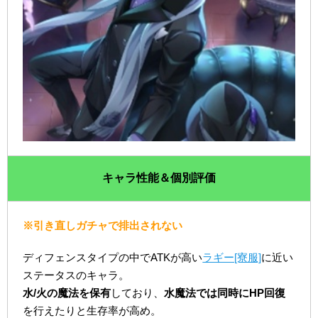
キャラ性能＆個別評価
※引き直しガチャで排出されない
ディフェンスタイプの中でATKが高い
ラギー[寮服]
に近い
ステータスのキャラ。
水/火の魔法を保有
しており、
水魔法では同時にHP回復
を行えたりと生存率が高め。