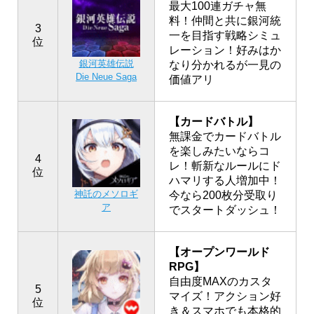
最大100連ガチャ無
料！仲間と共に銀河統
3
一を目指す戦略シミュ
位
レーション！好みはか
銀河英雄伝説
なり分かれるが一見の
Die Neue Saga
価値アリ
【カードバトル】
無課金でカードバトル
を楽しみたいならコ
4
レ！斬新なルールにド
位
ハマリする人増加中！
神託のメソロギ
今なら200枚分受取り
ア
でスタートダッシュ！
【オープンワールド
RPG】
自由度MAXのカスタ
5
マイズ！アクション好
位
き＆スマホでも本格的