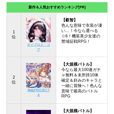
新作＆人気おすすめランキング[PR]
【叡智】
色んな意味で衣装が凄
い…！今なら選べる
1
☆6！機装美少女達の
位
禁域征戦RPG！
ダイブロス・コ
ア
【大規模バトル】
今なら最大100連ガチ
ャ無料＆未所持10体
2
確定＆好みのキャラと
位
一緒に冒険へ！色んな
神姫PROJECT
意味で最高のバトル
A
RPG
【大規模バトル】