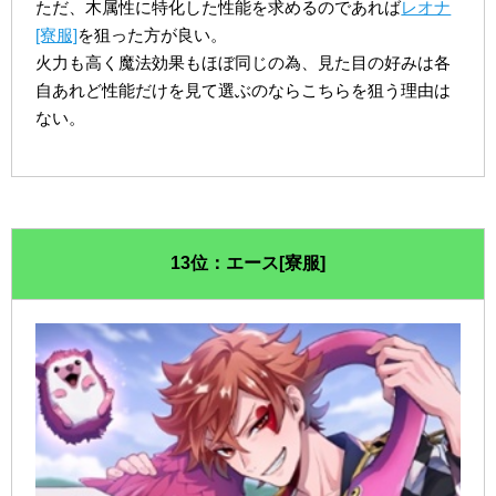
ただ、木属性に特化した性能を求めるのであれば
レオナ
[寮服]
を狙った方が良い。
火力も高く魔法効果もほぼ同じの為、見た目の好みは各
自あれど性能だけを見て選ぶのならこちらを狙う理由は
ない。
13位：エース[寮服]