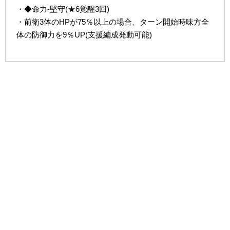
・◆命力-堅守(★6覚醒3回)
・前衛3体のHPが75％以上の場合、ターン開始時味方全
体の防御力を9％UP(支援編成発動可能)