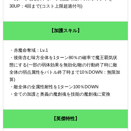
30UP：4回まで(コスト上限超過付与)
【加護スキル】
・赤魔命奪域：Lv.1
・後衛含む味方全体を1ターン80％の確率で魔王覇気状
態にする(一部の弱体効果を無効化/敵の行動終了時に敵
全体の弱点属性をバトル終了時まで10％DOWN：無限加
算)
・敵全体の全属性耐性を1ターン100％DOWN
・全ての加護と奥義の魔創魂を技能の魔創魂に変換
【英傑特性】