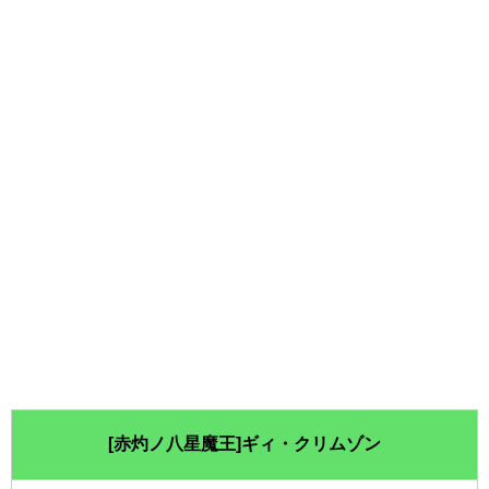
[赤灼ノ八星魔王]ギィ・クリムゾン