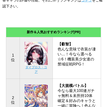
各キャラの評価や性能、それに伴うランキングは
コチラ
をご確
認下さい。
新作＆人気おすすめランキング[PR]
【叡智】
色んな意味で衣装が凄
い…！今なら選べる
1
☆6！機装美少女達の
位
禁域征戦RPG！
ダイブロス・コ
ア
【大規模バトル】
今なら最大100連ガチ
ャ無料＆未所持10体
2
確定＆好みのキャラと
位
一緒に冒険へ！色んな