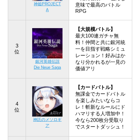
神姫PROJECT
意味で最高のバトル
A
RPG
【大規模バトル】
最大100連ガチャ無
料！仲間と共に銀河統
3
一を目指す戦略シミュ
位
レーション！好みはか
銀河英雄伝説
なり分かれるが一見の
Die Neue Saga
価値アリ
【カードバトル】
無課金でカードバトル
を楽しみたいならコ
4
レ！斬新なルールにド
位
ハマリする人増加中！
神託のメソロギ
今なら200枚分受取り
ア
でスタートダッシュ！