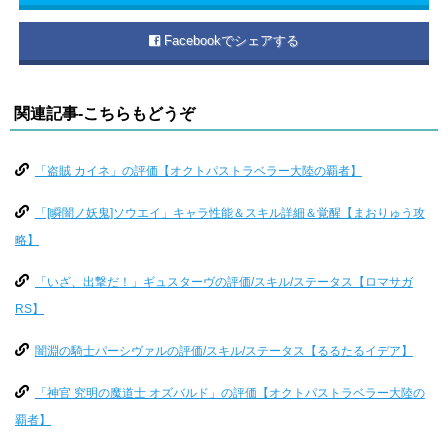
Facebookでシェアする
関連記事-こちらもどうぞ
「盗賊 カイネ」の評価【オクトパストラベラー大陸の覇者】
「[瞬闇ノ妖鬼]ソウエイ」キャラ性能＆スキル詳細＆覚醒【まおりゅう攻
略】
「いざ、出撃だ！」ギュスターヴの評価/スキル/ステータス【ロマサガ
RS】
闇淵の騎士パーシヴァルの評価/スキル/ステータス【るるたるイデア】
「神官 究明の魔道士 オズバルド」の評価【オクトパストラベラー大陸の
覇者】