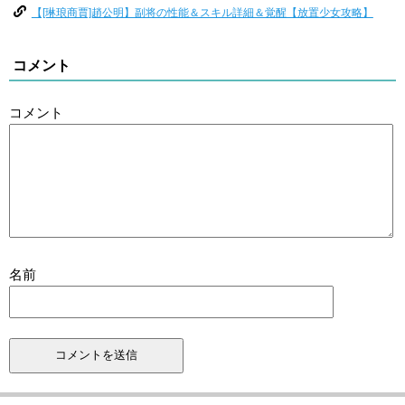
【[琳琅商賈]趙公明】副将の性能＆スキル詳細＆覚醒【放置少女攻略】
コメント
コメント
名前