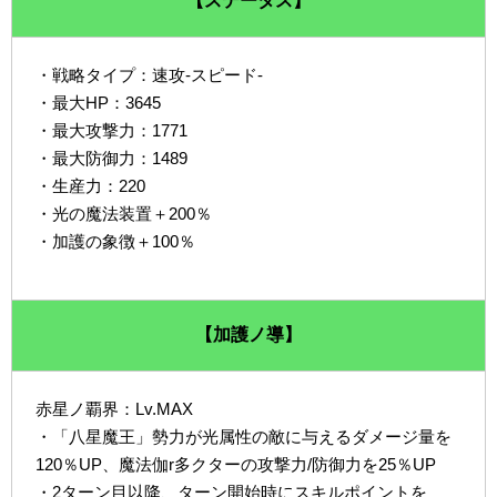
【ステータス】
・戦略タイプ：速攻-スピード-
・最大HP：3645
・最大攻撃力：1771
・最大防御力：1489
・生産力：220
・光の魔法装置＋200％
・加護の象徴＋100％
【加護ノ導】
赤星ノ覇界：Lv.MAX
・「八星魔王」勢力が光属性の敵に与えるダメージ量を
120％UP、魔法伽r多クターの攻撃力/防御力を25％UP
・2ターン目以降、ターン開始時にスキルポイントを