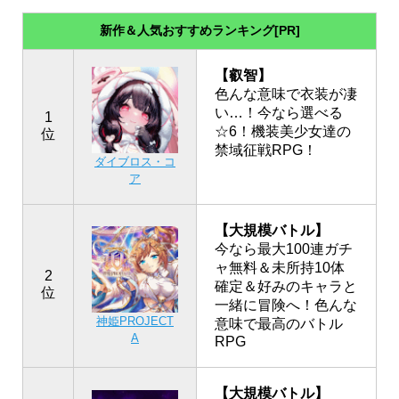
新作＆人気おすすめランキング[PR]
【叡智】
色んな意味で衣装が凄
い…！今なら選べる
1
☆6！機装美少女達の
位
禁域征戦RPG！
ダイブロス・コ
ア
【大規模バトル】
今なら最大100連ガチ
ャ無料＆未所持10体
2
確定＆好みのキャラと
位
一緒に冒険へ！色んな
神姫PROJECT
意味で最高のバトル
A
RPG
【大規模バトル】