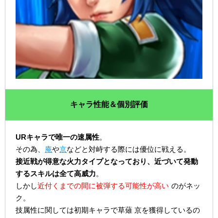
キャラ性能＆個別評価
URキャラで唯一の速属性
。
その為、
庵
や
京
などと対峙する際には優位に戦える。
接近戦が得意な火力タイプとなっており、近づいて発動
するスキルは全て高威力
。
しかし
近付くまでの間に被弾する可能性が高い
のがネッ
ク。
技属性に関しては初期キャラで草薙 京を獲得しているの