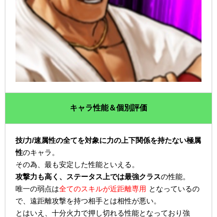
キャラ性能＆個別評価
技/力/速属性の全てを対象に力の上下関係を持たない極属
性
のキャラ。
その為、最も安定した性能といえる。
攻撃力も高く、ステータス上では最強クラス
の性能。
唯一の弱点は
全てのスキルが近距離専用
となっているの
で、遠距離攻撃を持つ相手とは相性が悪い。
とはいえ、十分火力で押し切れる性能となっており強