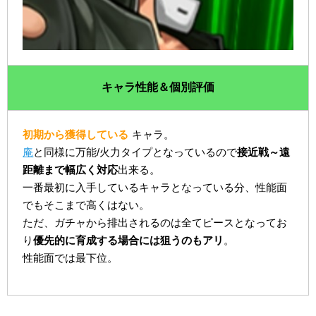
キャラ性能＆個別評価
初期から獲得している
キャラ。
庵
と同様に万能/火力タイプとなっているので
接近戦～遠
距離まで幅広く対応
出来る。
一番最初に入手しているキャラとなっている分、性能面
でもそこまで高くはない。
ただ、ガチャから排出されるのは全てピースとなってお
り
優先的に育成する場合には狙うのもアリ
。
性能面では最下位。