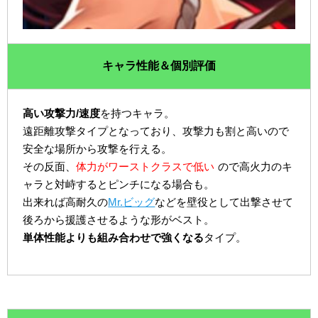
キャラ性能＆個別評価
高い攻撃力/速度
を持つキャラ。
遠距離攻撃タイプとなっており、攻撃力も割と高いので
安全な場所から攻撃を行える。
その反面、
体力がワーストクラスで低い
ので高火力のキ
ャラと対峙するとピンチになる場合も。
出来れば高耐久の
Mr.ビッグ
などを壁役として出撃させて
後ろから援護させるような形がベスト。
単体性能よりも組み合わせで強くなる
タイプ。