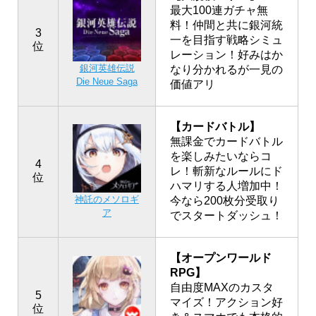
最大100連ガチャ無
料！仲間と共に銀河統
3
一を目指す戦略シミュ
位
レーション！好みはか
銀河英雄伝説
なり分かれるが一見の
Die Neue Saga
価値アリ
【カードバトル】
無課金でカードバトル
を楽しみたいならコ
4
レ！斬新なルールにド
位
ハマリする人増加中！
神託のメソロギ
今なら200枚分受取り
ア
でスタートダッシュ！
【オープンワールド
RPG】
自由度MAXのカスタ
5
マイズ！アクション好
位