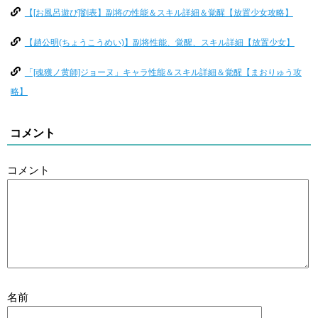
【[お風呂遊び]劉表】副将の性能＆スキル詳細＆覚醒【放置少女攻略】
【趙公明(ちょうこうめい)】副将性能、覚醒、スキル詳細【放置少女】
「[魂獲ノ黄師]ジョーヌ」キャラ性能＆スキル詳細＆覚醒【まおりゅう攻
略】
コメント
コメント
名前