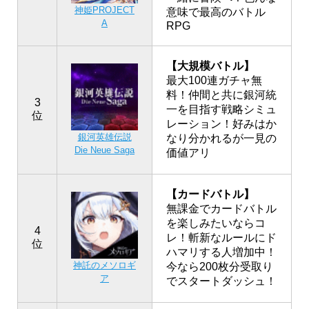
神姫PROJECT
意味で最高のバトル
A
RPG
【大規模バトル】
最大100連ガチャ無
料！仲間と共に銀河統
3
一を目指す戦略シミュ
位
レーション！好みはか
銀河英雄伝説
なり分かれるが一見の
Die Neue Saga
価値アリ
【カードバトル】
無課金でカードバトル
を楽しみたいならコ
4
レ！斬新なルールにド
位
ハマリする人増加中！
神託のメソロギ
今なら200枚分受取り
ア
でスタートダッシュ！