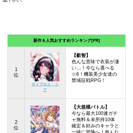
新作＆人気おすすめランキング[PR]
【叡智】
色んな意味で衣装が凄
い…！今なら選べる
1
☆6！機装美少女達の
位
禁域征戦RPG！
ダイブロス・コ
ア
【大規模バトル】
今なら最大100連ガチ
ャ無料＆未所持10体
2
確定＆好みのキャラと
位
一緒に冒険へ！色んな