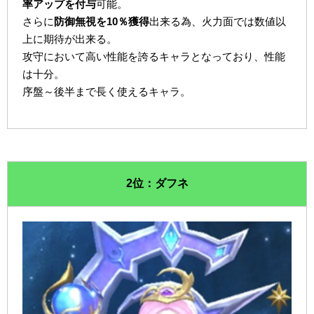
率アップを付与
可能。
さらに
防御無視を10％獲得
出来る為、火力面では数値以
上に期待が出来る。
攻守において高い性能を誇るキャラとなっており、性能
は十分。
序盤～後半まで長く使えるキャラ。
2位：ダフネ