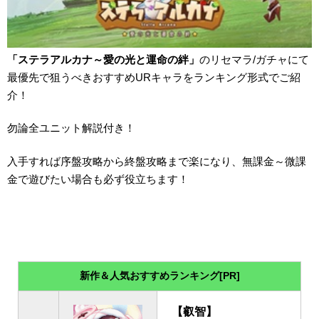
「ステラアルカナ～愛の光と運命の絆」
のリセマラ/ガチャにて
最優先で狙うべきおすすめURキャラをランキング形式でご紹
介！
勿論全ユニット解説付き！
入手すれば序盤攻略から終盤攻略まで楽になり、無課金～微課
金で遊びたい場合も必ず役立ちます！
新作＆人気おすすめランキング[PR]
【叡智】