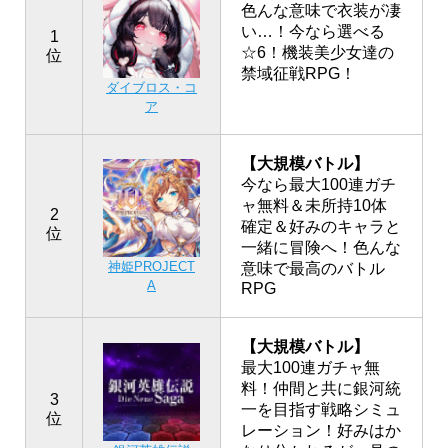
色んな意味で衣装が凄
い…！今なら選べる
1
☆6！機装美少女達の
位
禁域征戦RPG！
ダイブロス・コ
ア
【大規模バトル】
今なら最大100連ガチ
ャ無料＆未所持10体
2
確定＆好みのキャラと
位
一緒に冒険へ！色んな
神姫PROJECT
意味で最高のバトル
A
RPG
【大規模バトル】
最大100連ガチャ無
料！仲間と共に銀河統
3
一を目指す戦略シミュ
位
レーション！好みはか