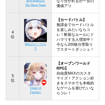
銀河英雄伝説
なり分かれるが一見の
Die Neue Saga
価値アリ
【カードバトル】
無課金でカードバトル
を楽しみたいならコ
4
レ！斬新なルールにド
位
ハマリする人増加中！
神託のメソロギ
今なら200枚分受取り
ア
でスタートダッシュ！
【オープンワールド
RPG】
自由度MAXのカスタ
5
マイズ！アクション好
位
き＆スマホでも本格的
なゲームを遊びたいな
Tower of
Fantasy
らコレ！