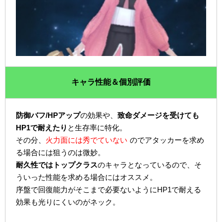
キャラ性能＆個別評価
防御バフ/HPアップ
の効果や、
致命ダメージを受けても
HP1で耐えたり
と生存率に特化。
その分、
火力面には秀でていない
のでアタッカーを求め
る場合には狙うのは微妙。
耐久性ではトップクラス
のキャラとなっているので、そ
ういった性能を求める場合にはオススメ。
序盤で回復能力がそこまで必要ないようにHP1で耐える
効果も光りにくいのがネック。