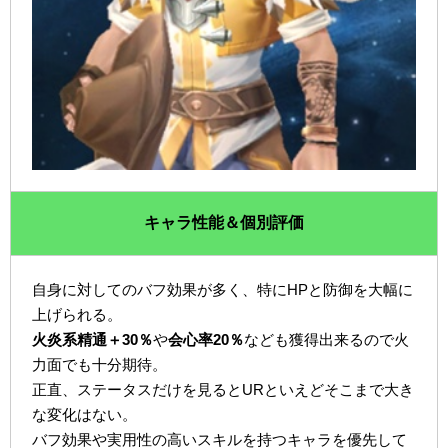
キャラ性能＆個別評価
自身に対してのバフ効果が多く、特にHPと防御を大幅に
上げられる。
火炎系精通＋30％
や
会心率20％
なども獲得出来るので火
力面でも十分期待。
正直、ステータスだけを見るとURといえどそこまで大き
な変化はない。
バフ効果や実用性の高いスキルを持つキャラを優先して