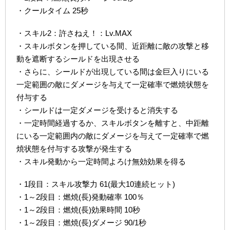
・クールタイム 25秒
・スキル2：許さねえ！：Lv.MAX
・スキルボタンを押している間、近距離に敵の攻撃と移
動を遮断するシールドを出現させる
・さらに、シールドが出現している間は金巨入りにいる
一定範囲の敵にダメージを与えて一定確率で燃焼状態を
付与する
・シールドは一定ダメージを受けると消失する
・一定時間経過するか、スキルボタンを離すと、中距離
にいる一定範囲内の敵にダメージを与えて一定確率で燃
焼状態を付与する攻撃が発生する
・スキル発動から一定時間よろけ無効効果を得る
・1段目：スキル攻撃力 61(最大10連続ヒット)
・1～2段目：燃焼(長)発動確率 100％
・1～2段目：燃焼(長)効果時間 10秒
・1～2段目：燃焼(長)ダメージ 90/1秒