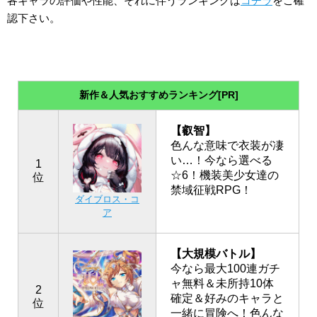
各キャラの評価や性能、それに伴うランキングは
コチラ
をご確
認下さい。
新作＆人気おすすめランキング[PR]
【叡智】
色んな意味で衣装が凄
い…！今なら選べる
1
☆6！機装美少女達の
位
禁域征戦RPG！
ダイブロス・コ
ア
【大規模バトル】
今なら最大100連ガチ
ャ無料＆未所持10体
2
確定＆好みのキャラと
位
一緒に冒険へ！色んな