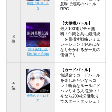
神姫PROJECT
意味で最高のバトル
A
RPG
【大規模バトル】
最大100連ガチャ無
料！仲間と共に銀河統
3
一を目指す戦略シミュ
位
レーション！好みはか
銀河英雄伝説
なり分かれるが一見の
Die Neue Saga
価値アリ
【カードバトル】
無課金でカードバトル
を楽しみたいならコ
4
レ！斬新なルールにド
位
ハマリする人増加中！
神託のメソロギ
今なら200枚分受取り
ア
でスタートダッシュ！