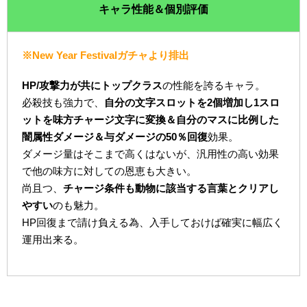
キャラ性能＆個別評価
※New Year Festivalガチャより排出
HP/攻撃力が共にトップクラス
の性能を誇るキャラ。
必殺技も強力で、
自分の文字スロットを2個増加し1スロ
ットを味方チャージ文字に変換＆自分のマスに比例した
闇属性ダメージ＆与ダメージの50％回復
効果。
ダメージ量はそこまで高くはないが、汎用性の高い効果
で他の味方に対しての恩恵も大きい。
尚且つ、
チャージ条件も動物に該当する言葉とクリアし
やすい
のも魅力。
HP回復まで請け負える為、入手しておけば確実に幅広く
運用出来る。