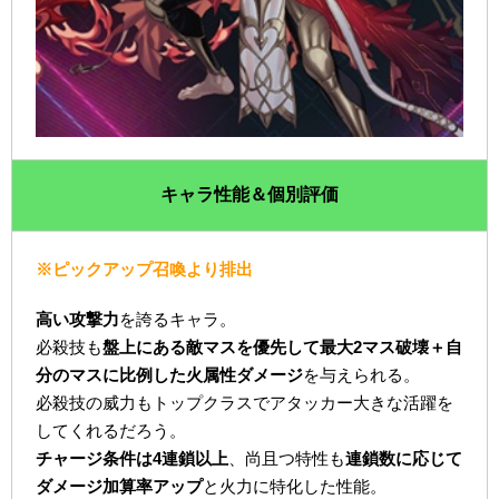
キャラ性能＆個別評価
※ピックアップ召喚より排出
高い攻撃力
を誇るキャラ。
必殺技も
盤上にある敵マスを優先して最大2マス破壊＋自
分のマスに比例した火属性ダメージ
を与えられる。
必殺技の威力もトップクラスでアタッカー大きな活躍を
してくれるだろう。
チャージ条件は4連鎖以上
、尚且つ特性も
連鎖数に応じて
ダメージ加算率アップ
と火力に特化した性能。