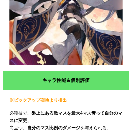
キャラ性能＆個別評価
※ピックアップ召喚より排出
必殺技で、
盤上にある敵マスを最大4マス奪って自分のマ
スに変更
。
尚且つ、
自分のマス比例のダメージ
を与えられる。