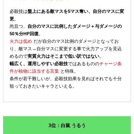
必殺技は
盤上にある敵マスを5マス奪い、自分のマスに変
更
。
尚且つ、
自分のマスに比例したダメージ＋与ダメージの
50％分HP回復
。
火力は低め
だが自分のマス比例のダメージとなってお
り、敵マス→自分マスに変更する事で火力アップを見込
めるので
実質火力はそこまで低い訳ではない
。
幅広く、運用しやすい必殺技
ではあるものの
チャージ条
件が植物に該当する言葉
と特殊。
条件が若干難しいが、必殺技効果を見ればそれでも十分
狙っておきたいキャラといえる。
3位：白鼠 うるう