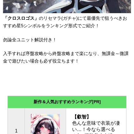
「クロスロゴス」
のリセマラ(ガチャ)にて最優先で狙うべきお
すすめ星5シンボルをランキング形式でご紹介！
勿論全ユニット解説付き！
入手すれば序盤攻略から終盤攻略まで楽になり、無課金～微課
金で遊びたい場合も必ず役立ちます！
新作＆人気おすすめランキング[PR]
【叡智】
色んな意味で衣装が凄
い…！今なら選べる
1