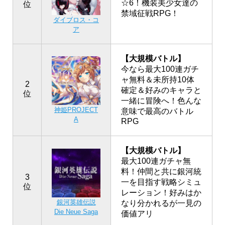
☆6！機装美少女達の
位
禁域征戦RPG！
ダイブロス・コ
ア
【大規模バトル】
今なら最大100連ガチ
ャ無料＆未所持10体
2
確定＆好みのキャラと
位
一緒に冒険へ！色んな
神姫PROJECT
意味で最高のバトル
A
RPG
【大規模バトル】
最大100連ガチャ無
料！仲間と共に銀河統
3
一を目指す戦略シミュ
位
レーション！好みはか
銀河英雄伝説
なり分かれるが一見の
Die Neue Saga
価値アリ