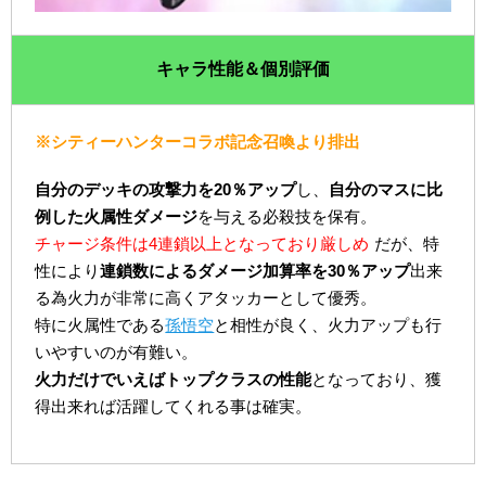
キャラ性能＆個別評価
※シティーハンターコラボ記念召喚より排出
自分のデッキの攻撃力を20％アップ
し、
自分のマスに比
例した火属性ダメージ
を与える必殺技を保有。
チャージ条件は4連鎖以上となっており厳しめ
だが、特
性により
連鎖数によるダメージ加算率を30％アップ
出来
る為火力が非常に高くアタッカーとして優秀。
特に火属性である
孫悟空
と相性が良く、火力アップも行
いやすいのが有難い。
火力だけでいえばトップクラスの性能
となっており、獲
得出来れば活躍してくれる事は確実。