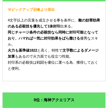
※ピックアップ召喚より排出
4文字以上の言葉を成立させる事を条件に、
敵の妨害効果
のある必殺技を優先して1体封印
出来る。
同じチャージ条件の必殺技なら同時に封印可能となって
おり、ハマれば一気に封印効果をばら撒ける
優秀なスキ
ル。
火力も基準値1822
と高く、特性で
文字数によるダメージ
加算
もあるので火力面でも役立つ性能。
封印系の必殺技は戦闘を優位に運べる為、獲得しておく
と便利。
9位：海神アクエリアス