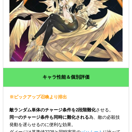
キャラ性能＆個別評価
※ピックアップ召喚より排出
敵ランダム単体のチャージ条件を2段階難化
させる。
同一のチャージ条件も同時に難化される
為、敵の必殺技
発動を遅らせるのに便利な効果。
ダメージは基準値2228と同時実装の
バハムート
に比べて