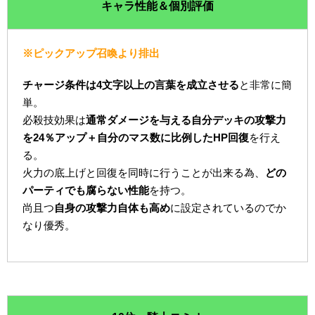
キャラ性能＆個別評価
※ピックアップ召喚より排出
チャージ条件は4文字以上の言葉を成立させる
と非常に簡
単。
必殺技効果は
通常ダメージを与える自分デッキの攻撃力
を24％アップ＋自分のマス数に比例したHP回復
を行え
る。
火力の底上げと回復を同時に行うことが出来る為、
どの
パーティでも腐らない性能
を持つ。
尚且つ
自身の攻撃力自体も高め
に設定されているのでか
なり優秀。