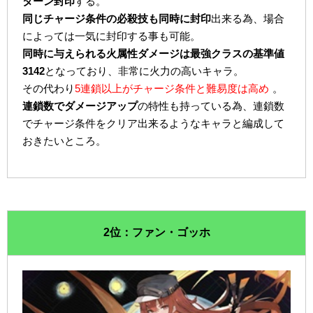
ターン封印
する。
同じチャージ条件の必殺技も同時に封印
出来る為、場合
によっては一気に封印する事も可能。
同時に与えられる火属性ダメージは最強クラスの基準値
3142
となっており、非常に火力の高いキャラ。
その代わり
5連鎖以上がチャージ条件と難易度は高め
。
連鎖数でダメージアップ
の特性も持っている為、連鎖数
でチャージ条件をクリア出来るようなキャラと編成して
おきたいところ。
2位：ファン・ゴッホ