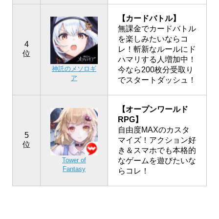
【カードバトル】
無課金でカードバトル
を楽しみたいならコ
4
レ！斬新なルールにド
位
ハマリする人増加中！
神託のメソロギ
今なら200枚分受取り
ア
でスタートダッシュ！
【オープンワールド
RPG】
自由度MAXのカスタ
5
マイズ！アクション好
位
き＆スマホでも本格的
なゲームを遊びたいな
Tower of
Fantasy
らコレ！