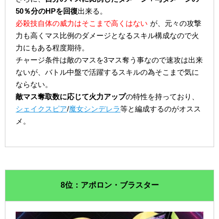
50％分のHPを回復
出来る。
必殺技自体の威力はそこまで高くはない
が、元々の攻撃
力も高くマス比例のダメージとなるスキル構成なので火
力にもある程度期待。
チャージ条件は敵のマスを3マス奪う事なので速攻は出来
ないが、バトル中盤で活躍するスキルの為そこまで気に
ならない。
敵マス奪取数に応じて火力アップ
の特性を持っており、
シェイクスピア
/
魔女シンデレラ
等と編成するのがオスス
メ。
8位：アポロン・ブラスター