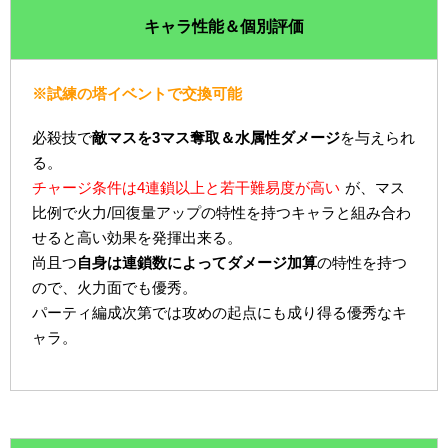
キャラ性能＆個別評価
※試練の塔イベントで交換可能
必殺技で
敵マスを3マス奪取＆水属性ダメージ
を与えられ
る。
チャージ条件は4連鎖以上と若干難易度が高い
が、マス
比例で火力/回復量アップの特性を持つキャラと組み合わ
せると高い効果を発揮出来る。
尚且つ
自身は連鎖数によってダメージ加算
の特性を持つ
ので、火力面でも優秀。
パーティ編成次第では攻めの起点にも成り得る優秀なキ
ャラ。