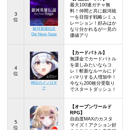
最大100連ガチャ無
料！仲間と共に銀河統
3
一を目指す戦略シミュ
位
レーション！好みはか
銀河英雄伝説
なり分かれるが一見の
Die Neue Saga
価値アリ
【カードバトル】
無課金でカードバトル
を楽しみたいならコ
4
レ！斬新なルールにド
位
ハマリする人増加中！
神託のメソロギ
今なら200枚分受取り
ア
でスタートダッシュ！
【オープンワールド
RPG】
自由度MAXのカスタ
5
マイズ！アクション好
位