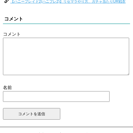
【ハニーブレイド2(ハニブレ2)】リセマラやり方、ガチャ当たりUR戦衣
コメント
コメント
名前