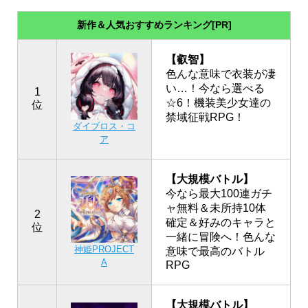
新作＆人気おすすめランキング[PR]
【叡智】
色んな意味で衣装が凄
い…！今なら選べる
1
☆6！機装美少女達の
位
禁域征戦RPG！
ダイブロス・コ
ア
【大規模バトル】
今なら最大100連ガチ
ャ無料＆未所持10体
2
確定＆好みのキャラと
位
一緒に冒険へ！色んな
神姫PROJECT
意味で最高のバトル
A
RPG
【大規模バトル】