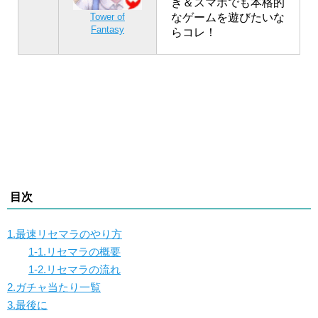
き＆スマホでも本格的
なゲームを遊びたいな
Tower of
Fantasy
らコレ！
目次
1.最速リセマラのやり方
1-1.リセマラの概要
1-2.リセマラの流れ
2.ガチャ当たり一覧
3.最後に