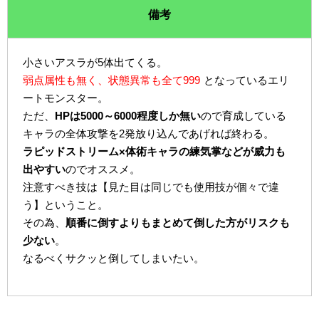
備考
小さいアスラが5体出てくる。
弱点属性も無く、状態異常も全て999
となっているエリ
ートモンスター。
ただ、
HPは5000～6000程度しか無い
ので育成している
キャラの全体攻撃を2発放り込んであげれば終わる。
ラピッドストリーム×体術キャラの練気掌などが威力も
出やすい
のでオススメ。
注意すべき技は【見た目は同じでも使用技が個々で違
う】ということ。
その為、
順番に倒すよりもまとめて倒した方がリスクも
少ない
。
なるべくサクッと倒してしまいたい。