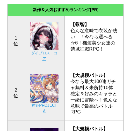
新作＆人気おすすめランキング[PR]
【叡智】
色んな意味で衣装が凄
い…！今なら選べる
1
☆6！機装美少女達の
位
禁域征戦RPG！
ダイブロス・コ
ア
【大規模バトル】
今なら最大100連ガチ
ャ無料＆未所持10体
2
確定＆好みのキャラと
位
一緒に冒険へ！色んな
神姫PROJECT
意味で最高のバトル
A
RPG
【大規模バトル】