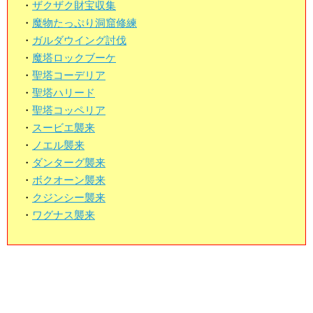
・
ザクザク財宝収集
・
魔物たっぷり洞窟修練
・
ガルダウイング討伐
・
魔塔ロックブーケ
・
聖塔コーデリア
・
聖塔ハリード
・
聖塔コッペリア
・
スービエ襲来
・
ノエル襲来
・
ダンターグ襲来
・
ボクオーン襲来
・
クジンシー襲来
・
ワグナス襲来