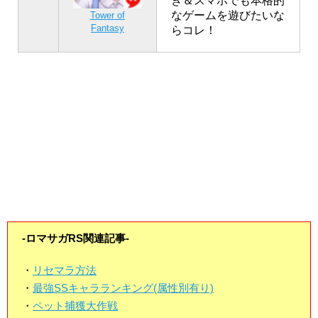
き＆スマホでも本格的
なゲームを遊びたいな
Tower of
Fantasy
らコレ！
-ロマサガRS関連記事-
・
リセマラ方法
・
最強SSキャラランキング(属性別有り)
・
ペット捕獲大作戦