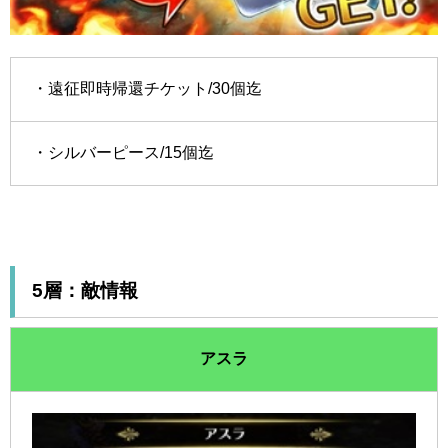
・遠征即時帰還チケット/30個迄
・シルバーピース/15個迄
5層：敵情報
アスラ