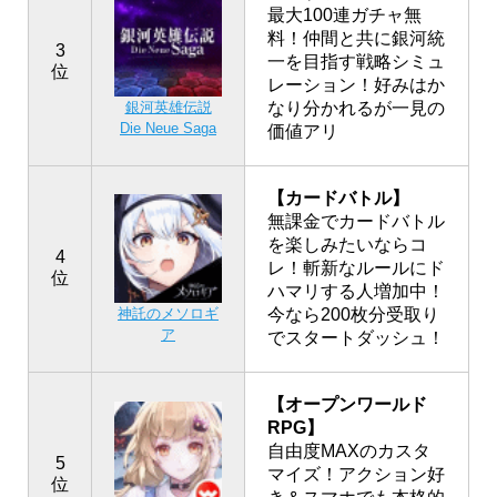
最大100連ガチャ無
料！仲間と共に銀河統
3
一を目指す戦略シミュ
位
レーション！好みはか
銀河英雄伝説
なり分かれるが一見の
Die Neue Saga
価値アリ
【カードバトル】
無課金でカードバトル
を楽しみたいならコ
4
レ！斬新なルールにド
位
ハマリする人増加中！
神託のメソロギ
今なら200枚分受取り
ア
でスタートダッシュ！
【オープンワールド
RPG】
自由度MAXのカスタ
5
マイズ！アクション好
位