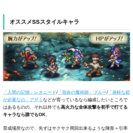
オススメSSスタイルキャラ
「人間の記憶」レオニード
/
「宿命の魔術師」ブルー
/
「身軽な鎧
が必要なの」アザミ
などが育っているなら編成したいところで
はあるものの、それ以外でも
高火力な全体攻撃を初手で打てる
キャラなら誰でもOK
。
育成場所なので、先ずはサクサク周回出来るような陣形＋引率