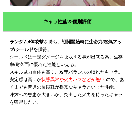
キャラ性能＆個別評価
ランダム4体攻撃
を持ち、
戦闘開始時に生命力/怒気アッ
プ/シールド
を獲得。
シールドは一定ダメージを吸収する事が出来る為、生存
率/耐久面に優れた性能といえる。
スキル威力自体も高く、攻守バランスの取れたキャラ。
安定感は高いが
状態異常や火力バフなどが無い
ので、あ
くまでも普通の長期戦が得意なキャラといった性能。
味方への恩恵が大きいか、突出した火力を持ったキャラ
を獲得したい。