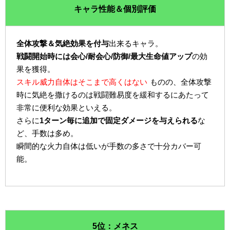
キャラ性能＆個別評価
全体攻撃＆気絶効果を付与
出来るキャラ。
戦闘開始時には会心/耐会心/防御/最大生命値アップ
の効
果を獲得。
スキル威力自体はそこまで高くはない
ものの、全体攻撃
時に気絶を撒けるのは戦闘難易度を緩和するにあたって
非常に便利な効果といえる。
さらに
1ターン毎に追加で固定ダメージを与えられる
な
ど、手数は多め。
瞬間的な火力自体は低いが手数の多さで十分カバー可
能。
5位：メネス