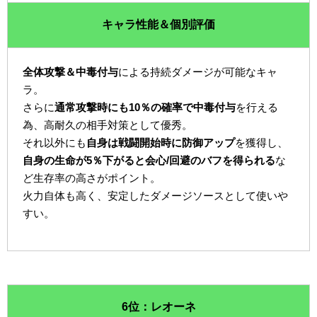
キャラ性能＆個別評価
全体攻撃＆中毒付与
による持続ダメージが可能なキャ
ラ。
さらに
通常攻撃時にも10％の確率で中毒付与
を行える
為、高耐久の相手対策として優秀。
それ以外にも
自身は戦闘開始時に防御アップ
を獲得し、
自身の生命が5％下がると会心/回避のバフを得られる
な
ど生存率の高さがポイント。
火力自体も高く、安定したダメージソースとして使いや
すい。
6位：レオーネ