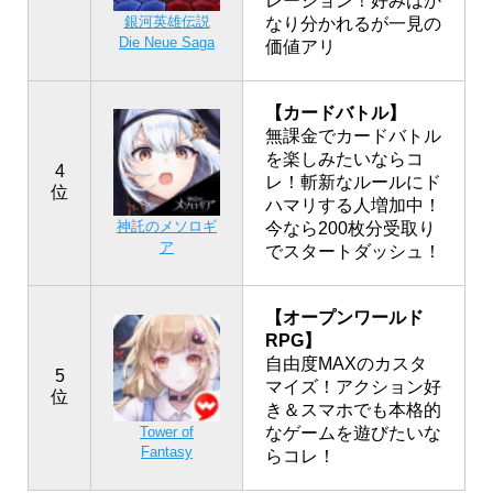
レーション！好みはか
銀河英雄伝説
なり分かれるが一見の
Die Neue Saga
価値アリ
【カードバトル】
無課金でカードバトル
を楽しみたいならコ
4
レ！斬新なルールにド
位
ハマリする人増加中！
神託のメソロギ
今なら200枚分受取り
ア
でスタートダッシュ！
【オープンワールド
RPG】
自由度MAXのカスタ
5
マイズ！アクション好
位
き＆スマホでも本格的
なゲームを遊びたいな
Tower of
Fantasy
らコレ！