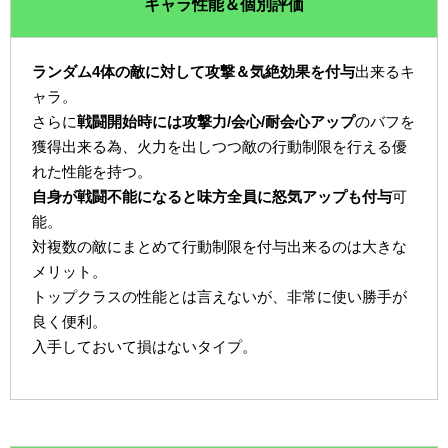
キャラ性能＆個別評価
ランダム4体の敵に対して攻撃＆気絶効果を付与
出来るキ
ャラ。
さらに
戦闘開始時には攻撃力/会心/耐会心アップ
のバフを
獲得出来る為、火力を出しつつ敵の行動制限を行える優
れた性能を持つ。
自身が戦闘不能になると味方全員に怒気アップも付与
可
能。
対複数の敵にまとめて行動制限を付与出来るのは大きな
メリット。
トップクラスの性能とは言えないが、非常に使い勝手が
良く便利。
入手しておいて損はないタイプ。