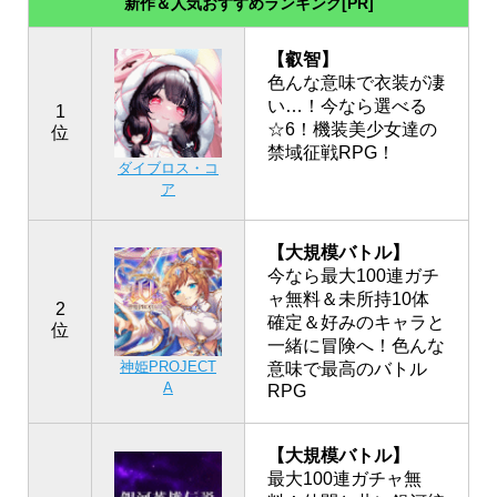
新作＆人気おすすめランキング[PR]
【叡智】
色んな意味で衣装が凄
い…！今なら選べる
1
☆6！機装美少女達の
位
禁域征戦RPG！
ダイブロス・コ
ア
【大規模バトル】
今なら最大100連ガチ
ャ無料＆未所持10体
2
確定＆好みのキャラと
位
一緒に冒険へ！色んな
神姫PROJECT
意味で最高のバトル
A
RPG
【大規模バトル】
最大100連ガチャ無