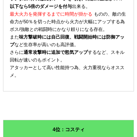
以下なら5倍のダメージを付与
出来る。
最大火力を発揮するまでに時間が掛かる
ものの、敵の生
命力が50％を切った時点から火力が大幅にアップする為
ボス/強敵との戦闘時にかなり頼りになる存在。
また
味方撃破時には自己回復、戦闘開始時には防御アッ
プ
など生存率が高いのも高評価。
さらに
通常攻撃時に追加で怒気アップ
するなど、スキル
回転が速いのもポイント。
アタッカーとして高い性能持つ為、火力重視ならオスス
メ。
4位：コスティ