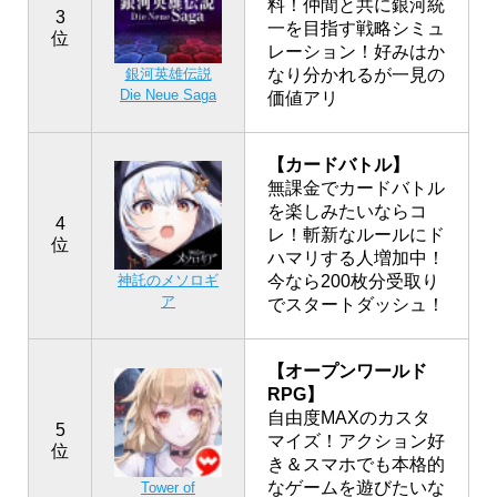
料！仲間と共に銀河統
3
一を目指す戦略シミュ
位
レーション！好みはか
銀河英雄伝説
なり分かれるが一見の
Die Neue Saga
価値アリ
【カードバトル】
無課金でカードバトル
を楽しみたいならコ
4
レ！斬新なルールにド
位
ハマリする人増加中！
神託のメソロギ
今なら200枚分受取り
ア
でスタートダッシュ！
【オープンワールド
RPG】
自由度MAXのカスタ
5
マイズ！アクション好
位
き＆スマホでも本格的
なゲームを遊びたいな
Tower of