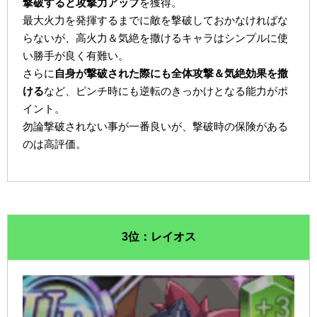
撃破すると攻撃力アップ
を獲得。
最大火力を発揮するまでに敵を撃破しておかなければな
らないが、高火力＆気絶を撒けるキャラはシンプルに使
い勝手が良く有難い。
さらに
自身が撃破された際にも全体攻撃＆気絶効果を撒
ける
など、ピンチ時にも逆転のきっかけとなる能力がポ
イント。
勿論撃破されない事が一番良いが、撃破時の保険がある
のは高評価。
3位：レイオス