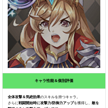
キャラ性能＆個別評価
全体攻撃＆気絶効果
のスキルを持つキャラ。
さらに
戦闘開始時に攻撃力/防御力アップ
を獲得し、
敵を