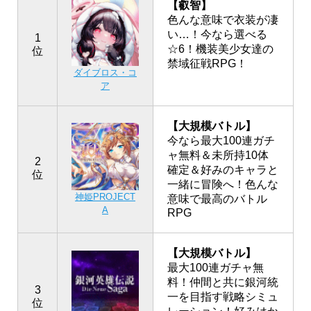
【叡智】
色んな意味で衣装が凄
い…！今なら選べる
1
☆6！機装美少女達の
位
禁域征戦RPG！
ダイブロス・コ
ア
【大規模バトル】
今なら最大100連ガチ
ャ無料＆未所持10体
2
確定＆好みのキャラと
位
一緒に冒険へ！色んな
神姫PROJECT
意味で最高のバトル
A
RPG
【大規模バトル】
最大100連ガチャ無
料！仲間と共に銀河統
3
一を目指す戦略シミュ
位