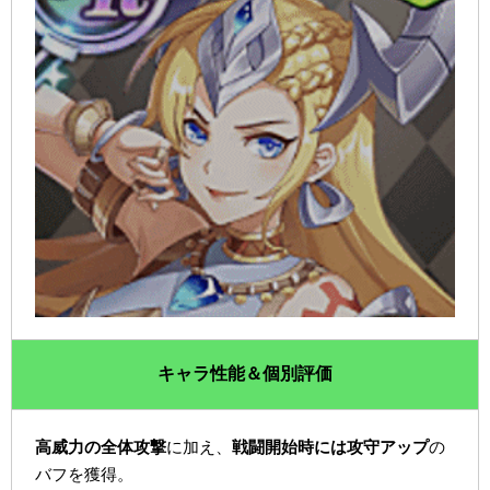
キャラ性能＆個別評価
高威力の全体攻撃
に加え、
戦闘開始時には攻守アップ
の
バフを獲得。