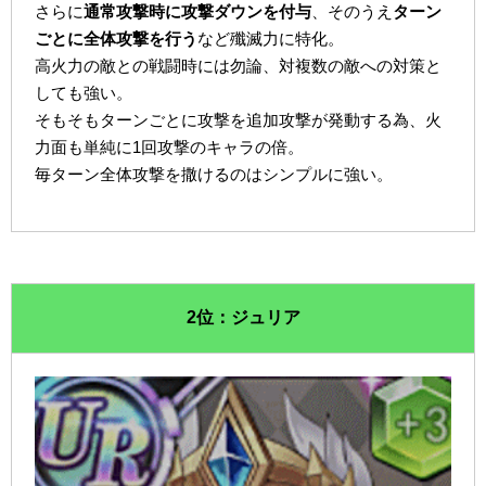
さらに
通常攻撃時に攻撃ダウンを付与
、そのうえ
ターン
ごとに全体攻撃を行う
など殲滅力に特化。
高火力の敵との戦闘時には勿論、対複数の敵への対策と
しても強い。
そもそもターンごとに攻撃を追加攻撃が発動する為、火
力面も単純に1回攻撃のキャラの倍。
毎ターン全体攻撃を撒けるのはシンプルに強い。
2位：ジュリア