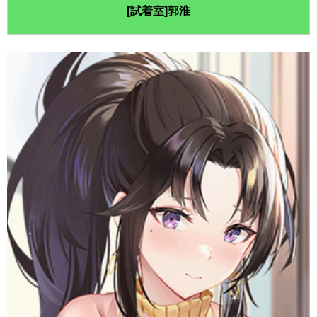
[試着室]郭淮