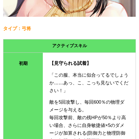
タイプ：弓将
アクティブスキル
【見守られる試着】
初期
「この服、本当に似合ってるでしょう
か……あっ、こ、こっち見ないでくだ
さい！」
敵を5回攻撃し、毎回600％の物理ダ
メージを与える。
毎回攻撃前、敵の残HPが50％より高
い場合、さらに自身敏捷値×5のダメ
ージが加算される(防御力と物理防御