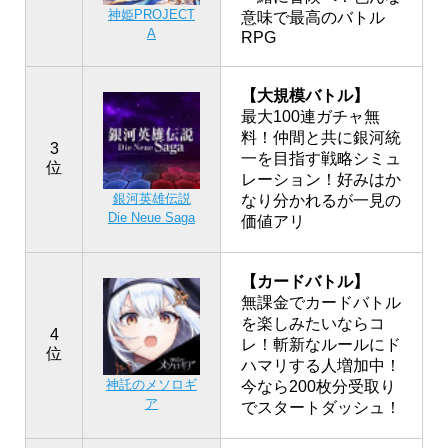
神姫PROJECT
意味で最高のバトル
A
RPG
【大規模バトル】
最大100連ガチャ無
料！仲間と共に銀河統
3
一を目指す戦略シミュ
位
レーション！好みはか
銀河英雄伝説
なり分かれるが一見の
Die Neue Saga
価値アリ
【カードバトル】
無課金でカードバトル
を楽しみたいならコ
4
レ！斬新なルールにド
位
ハマリする人増加中！
神託のメソロギ
今なら200枚分受取り
ア
でスタートダッシュ！