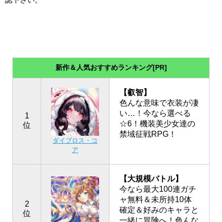
新作＆人気おすすめランキング[PR]
【叡智】
色んな意味で衣装が凄
い…！今なら選べる
1
☆6！機装美少女達の
位
禁域征戦RPG！
ダイブロス・コ
ア
【大規模バトル】
今なら最大100連ガチ
ャ無料＆未所持10体
2
確定＆好みのキャラと
位
一緒に冒険へ！色んな