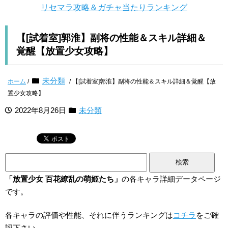
リセマラ攻略＆ガチャ当たりランキング
【[試着室]郭淮】副将の性能＆スキル詳細＆
覚醒【放置少女攻略】
未分類
ホーム
/
/ 【[試着室]郭淮】副将の性能＆スキル詳細＆覚醒【放
置少女攻略】
2022年8月26日
未分類
検
索:
「放置少女 百花繚乱の萌姫たち」
の各キャラ詳細データページ
です。
各キャラの評価や性能、それに伴うランキングは
コチラ
をご確
認下さい。