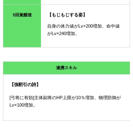
【もじもじする姿】
5回覚醒後
自身の体力値がLv×200増加、命中値
がLv×240増加。
連携スキル
【強靭引の詩】
[弓将に有効]主体副将のHP上限が10％増加、物理防御が
Lv×100増加。