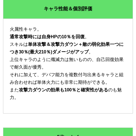
キャラ性能＆個別評価
火属性キャラ。
通常攻撃時には自身HPの10％を回復
。
スキルは
単体攻撃＆攻撃力ダウン＋敵の弱化効果一つに
つき30％(最大210％)ダメージがアップ
。
上位キャラのように殲滅力は無いものの、自己回復効果
で耐久面が優秀。
それに加えて、デバフ能力を複数付与出来るキャラと組
み合わせれば単体火力にも非常に期待ができる。
また
攻撃力ダウンの効果も100％と確実性がある
のも魅
力。