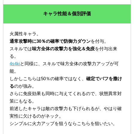
キャラ性能＆個別評価
火属性キャラ。
通常攻撃時に30％の確率で防御力ダウン
を付与。
スキルでは
味方全体の攻撃力を強化＆免疫
を付与出来
る。
4s4ki
と同様に、スキルで味方全体の攻撃力アップが可
能。
しかしこちらは50％の確率ではなく、
確定でバフを撒け
る
のが強み。
さらに免疫効果も同時に与えてくれるので、状態異常対
策にもなる。
前述したキャラは敵の攻撃力も下げられるが、やはり確
実性に欠けるのがネック。
シンプルに火力アップを狙うならこちらを狙いたい。