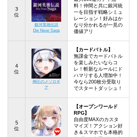
料！仲間と共に銀河統
3
一を目指す戦略シミュ
位
レーション！好みはか
銀河英雄伝説
なり分かれるが一見の
Die Neue Saga
価値アリ
【カードバトル】
無課金でカードバトル
を楽しみたいならコ
4
レ！斬新なルールにド
位
ハマリする人増加中！
神託のメソロギ
今なら200枚分受取り
ア
でスタートダッシュ！
【オープンワールド
RPG】
自由度MAXのカスタ
5
マイズ！アクション好
位
き＆スマホでも本格的