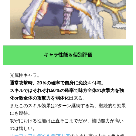
キャラ性能＆個別評価
光属性キャラ。
通常攻撃時、20％の確率で自身に免疫
を付与。
スキルではそれぞれ50％の確率で味方全体の攻撃力を強
化or敵全体の攻撃力を弱体化
出来る。
またこのスキル効果は2ターン継続する為、継続的な効果
にも期待。
攻守における性能は正直そこまでだが、補助能力が高い
のは嬉しい。
リーフ・アルデベルデ
/
アリア
のように高火力キャラと組