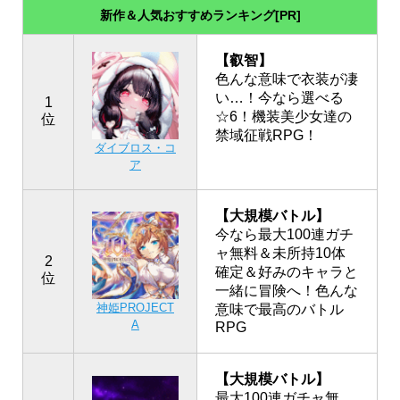
新作＆人気おすすめランキング[PR]
【叡智】
色んな意味で衣装が凄
い…！今なら選べる
1
☆6！機装美少女達の
位
禁域征戦RPG！
ダイブロス・コ
ア
【大規模バトル】
今なら最大100連ガチ
ャ無料＆未所持10体
2
確定＆好みのキャラと
位
一緒に冒険へ！色んな
神姫PROJECT
意味で最高のバトル
A
RPG
【大規模バトル】
最大100連ガチャ無