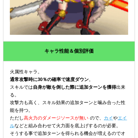
キャラ性能＆個別評価
火属性キャラ。
通常攻撃時に30％の確率で速度ダウン
。
スキルでは
自身が敵を倒した際に追加ターンを獲得
出来
る。
攻撃力も高く、スキル効果の追加ターンと噛み合った性
能を持つ。
ただし
高火力のダメージソースが無い
ので、
カイ
や
エイ
ル
などと組み合わせて火力面を底上げするのが必要。
そうする事で追加ターンを得られる機会が増えるのでオ