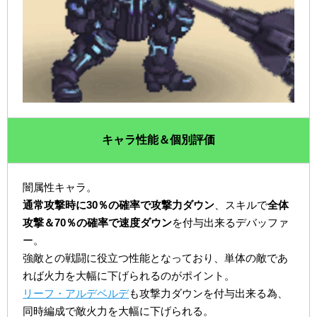
キャラ性能＆個別評価
闇属性キャラ。
通常攻撃時に30％の確率で攻撃力ダウン
、スキルで
全体
攻撃＆70％の確率で速度ダウン
を付与出来るデバッファ
ー。
強敵との戦闘に役立つ性能となっており、単体の敵であ
れば火力を大幅に下げられるのがポイント。
リーフ・アルデベルデ
も攻撃力ダウンを付与出来る為、
同時編成で敵火力を大幅に下げられる。