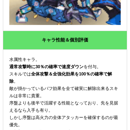
キャラ性能＆個別評価
水属性キャラ。
通常攻撃時に30％の確率で速度ダウン
を付与。
スキルでは
全体攻撃＆全強化効果を100％の確率で解
除
。
敵が掛かっているバフ効果を全て確実に解除出来るスキ
ルは非常に貴重。
序盤よりも後半で活躍する性能となっており、先を見据
えるなら入手も有り。
しかし序盤は高火力の全体アタッカーを確保するのが最
優先。