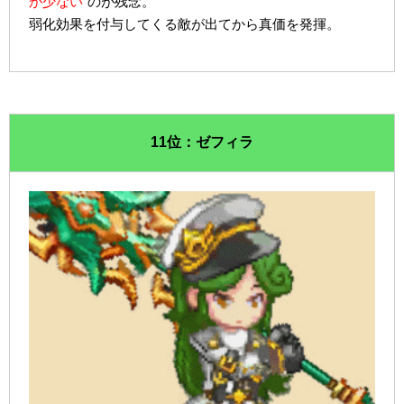
が少ない
のが残念。
弱化効果を付与してくる敵が出てから真価を発揮。
11位：ゼフィラ