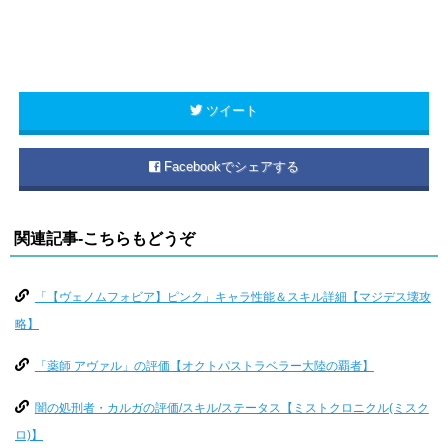
ツイート
Facebookでシェアする
関連記事-こちらもどうぞ
「【ヴェノムフォビア】ピンク」キャラ性能＆スキル詳細【マジデス壊攻
略】
「薬師 アヴァル」の評価【オクトパストラベラー大陸の覇者】
闇の処刑者・カルガの評価/スキル/ステータス【ミストクロニクル(ミスク
ロ)】