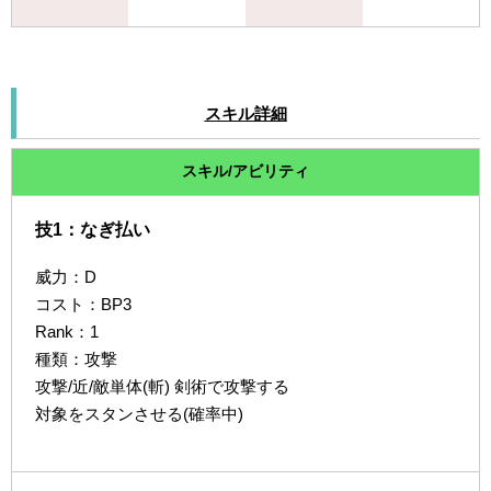
スキル詳細
スキル/アビリティ
技1：なぎ払い
威力：D
コスト：BP3
Rank：1
種類：攻撃
攻撃/近/敵単体(斬) 剣術で攻撃する
対象をスタンさせる(確率中)