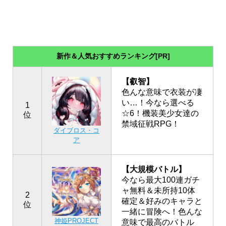
新作＆人気おすすめランキング[PR]
【叡智】
色んな意味で衣装が凄
い…！今なら選べる
1
☆6！機装美少女達の
位
禁域征戦RPG！
ダイブロス・コ
ア
【大規模バトル】
今なら最大100連ガチ
ャ無料＆未所持10体
2
確定＆好みのキャラと
位
一緒に冒険へ！色んな
神姫PROJECT
意味で最高のバトル