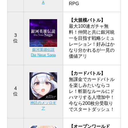
A
RPG
【大規模バトル】
最大100連ガチャ無
料！仲間と共に銀河統
3
一を目指す戦略シミュ
位
レーション！好みはか
銀河英雄伝説
なり分かれるが一見の
Die Neue Saga
価値アリ
【カードバトル】
無課金でカードバトル
を楽しみたいならコ
4
レ！斬新なルールにド
位
ハマリする人増加中！
神託のメソロギ
今なら200枚分受取り
ア
でスタートダッシュ！
【オープンワールド