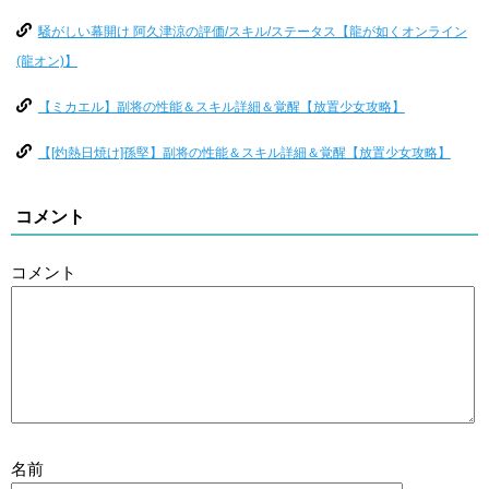
騒がしい幕開け 阿久津涼の評価/スキル/ステータス【龍が如くオンライン
(龍オン)】
【ミカエル】副将の性能＆スキル詳細＆覚醒【放置少女攻略】
【[灼熱日焼け]孫堅】副将の性能＆スキル詳細＆覚醒【放置少女攻略】
コメント
コメント
名前