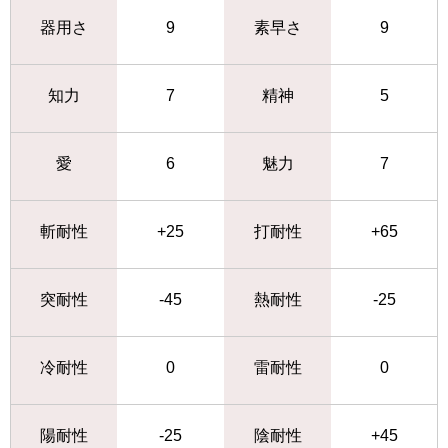
器用さ
9
素早さ
9
知力
7
精神
5
愛
6
魅力
7
斬耐性
+25
打耐性
+65
突耐性
-45
熱耐性
-25
冷耐性
0
雷耐性
0
陽耐性
-25
陰耐性
+45