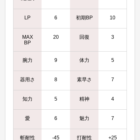
LP
6
初期BP
10
MAX
20
回復
3
BP
腕力
9
体力
5
器用さ
8
素早さ
7
知力
5
精神
4
愛
6
魅力
7
斬耐性
-45
打耐性
+25