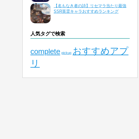
【名もなき者の詩】リセマラ当たり最強
SSR英霊キャラおすすめランキング
人気タグで検索
おすすめアプ
complete
pickup
リ