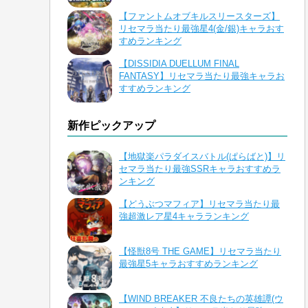
【ファントムオブキルスリースターズ】
リセマラ当たり最強星4(金/銀)キャラおす
すめランキング
【DISSIDIA DUELLUM FINAL
FANTASY】リセマラ当たり最強キャラお
すすめランキング
新作ピックアップ
【地獄楽パラダイスバトル(ぱらばと)】リ
セマラ当たり最強SSRキャラおすすめラ
ンキング
【どうぶつマフィア】リセマラ当たり最
強超激レア星4キャラランキング
【怪獣8号 THE GAME】リセマラ当たり
最強星5キャラおすすめランキング
【WIND BREAKER 不良たちの英雄譚(ウ