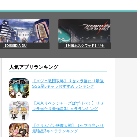
【DISSIDIA DU
【対魔忍スクワッド】リセ
人気アプリランキング
【メジェ教団攻略】リセマラ当たり最強
SSS星5キャラおすすめランキング
【東京リベンジャーズぱずりべ！】リセ
マラ当たり最強星3キャラランキング
【クリムゾン妖魔大戦】リセマラ当たり
最強星3キャラランキング