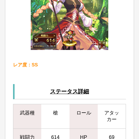
レア度：SS
ステータス詳細
武器種
槍
ロール
アタッ
カー
戦闘力
614
HP
69