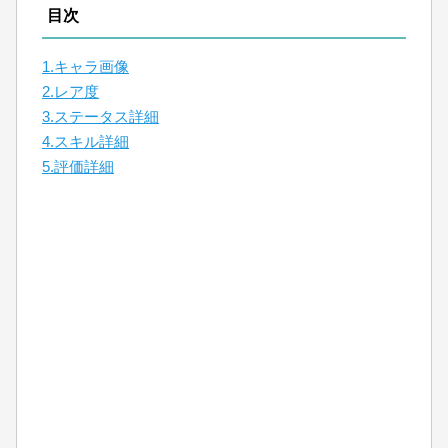
目次
1.キャラ画像
2.レア度
3.ステータス詳細
4.スキル詳細
5.評価詳細