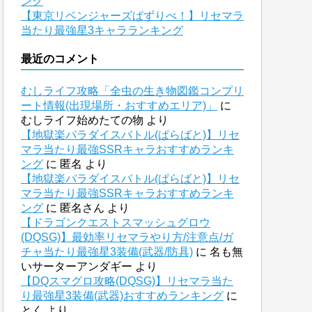
ング
【東京リベンジャーズぱずりべ！】リセマラ
当たり最強星3キャラランキング
最近のコメント
むしライフ攻略「全虫の生き物図鑑コンプリ
ート情報(出現場所・おすすめエリア)」
に
むしライフ始めたての物
より
【地獄楽パラダイスバトル(ぱらばと)】リセ
マラ当たり最強SSRキャラおすすめランキ
ング
に
匿名
より
【地獄楽パラダイスバトル(ぱらばと)】リセ
マラ当たり最強SSRキャラおすすめランキ
ング
に
匿名さん
より
【ドラゴンクエストスマッシュグロウ
(DQSG)】最効率リセマラやり方/注意点/ガ
チャ当たり最強星3装備(武器/防具)
に
名も無
いサーターアンダギー
より
【DQスマグロ攻略(DQSG)】リセマラ当た
り最強星3装備(武器)おすすめランキング
に
とく
より