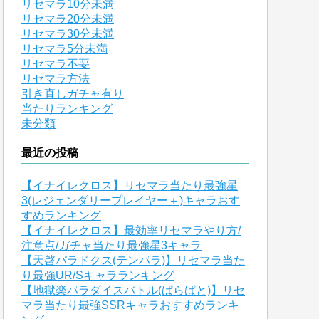
リセマラ10分未満
リセマラ20分未満
リセマラ30分未満
リセマラ5分未満
リセマラ不要
リセマラ方法
引き直しガチャ有り
当たりランキング
未分類
最近の投稿
【イナイレクロス】リセマラ当たり最強星
3(レジェンダリープレイヤー＋)キャラおす
すめランキング
【イナイレクロス】最効率リセマラやり方/
注意点/ガチャ当たり最強星3キャラ
【天啓パラドクス(テンパラ)】リセマラ当た
り最強UR/Sキャラランキング
【地獄楽パラダイスバトル(ぱらばと)】リセ
マラ当たり最強SSRキャラおすすめランキ