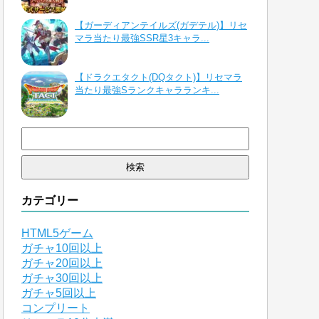
【ガーディアンテイルズ(ガデテル)】リセ
マラ当たり最強SSR星3キャラ...
【ドラクエタクト(DQタクト)】リセマラ
当たり最強Sランクキャラランキ...
検
索:
カテゴリー
HTML5ゲーム
ガチャ10回以上
ガチャ20回以上
ガチャ30回以上
ガチャ5回以上
コンプリート