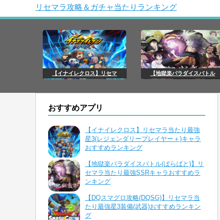
リセマラ攻略＆ガチャ当たりランキング
【イナイレクロス】リセマ
【地獄楽パラダイスバトル
おすすめアプリ
【イナイレクロス】リセマラ当たり最強
星3(レジェンダリープレイヤー＋)キャラ
おすすめランキング
【地獄楽パラダイスバトル(ぱらばと)】リ
セマラ当たり最強SSRキャラおすすめラ
ンキング
【DQスマグロ攻略(DQSG)】リセマラ当
たり最強星3装備(武器)おすすめランキン
グ