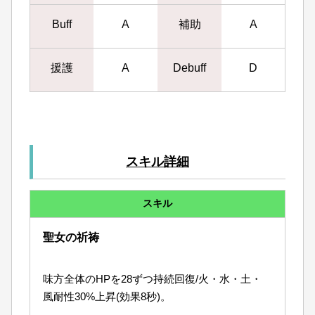
Buff
A
補助
A
援護
A
Debuff
D
スキル詳細
スキル
聖女の祈祷
味方全体のHPを28ずつ持続回復/火・水・土・
風耐性30%上昇(効果8秒)。