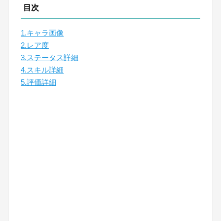
目次
1.キャラ画像
2.レア度
3.ステータス詳細
4.スキル詳細
5.評価詳細