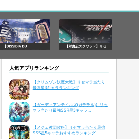
【DISSIDIA DU
【対魔忍スクワッド】リセ
人気アプリランキング
【クリムゾン妖魔大戦】リセマラ当たり
最強星3キャラランキング
【ガーディアンテイルズ(ガデテル)】リセ
マラ当たり最強SSR星3キャラ...
【メジェ教団攻略】リセマラ当たり最強
SSS星5キャラおすすめランキング