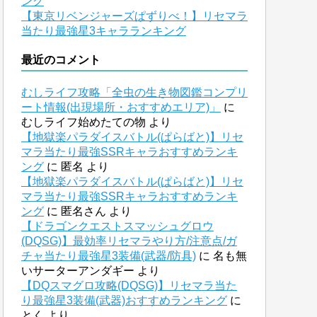
ング
【東京リベンジャーズぱずりべ！】リセマラ
当たり最強星3キャラランキング
最近のコメント
むしライフ攻略「全虫の生き物図鑑コンプリ
ート情報(出現場所・おすすめエリア)」
に
むしライフ始めたての物
より
【地獄楽パラダイスバトル(ぱらばと)】リセ
マラ当たり最強SSRキャラおすすめランキ
ング
に
匿名
より
【地獄楽パラダイスバトル(ぱらばと)】リセ
マラ当たり最強SSRキャラおすすめランキ
ング
に
匿名さん
より
【ドラゴンクエストスマッシュグロウ
(DQSG)】最効率リセマラやり方/注意点/ガ
チャ当たり最強星3装備(武器/防具)
に
名も無
いサーターアンダギー
より
【DQスマグロ攻略(DQSG)】リセマラ当た
り最強星3装備(武器)おすすめランキング
に
とく
より