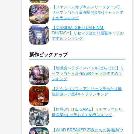
【ファントムオブキルスリースターズ】
リセマラ当たり最強星4(金/銀)キャラおす
すめランキング
【DISSIDIA DUELLUM FINAL
FANTASY】リセマラ当たり最強キャラお
すすめランキング
新作ピックアップ
【地獄楽パラダイスバトル(ぱらばと)】リ
セマラ当たり最強SSRキャラおすすめラ
ンキング
【どうぶつマフィア】リセマラ当たり最
強超激レア星4キャラランキング
【怪獣8号 THE GAME】リセマラ当たり
最強星5キャラおすすめランキング
【WIND BREAKER 不良たちの英雄譚(ウ