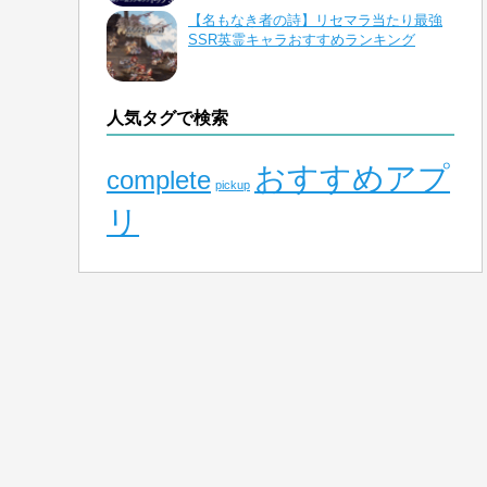
【名もなき者の詩】リセマラ当たり最強
SSR英霊キャラおすすめランキング
人気タグで検索
おすすめアプ
complete
pickup
リ