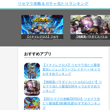
リセマラ攻略＆ガチャ当たりランキング
【イナイレクロス】リセマ
【地獄楽パラダイスバトル
おすすめアプリ
【イナイレクロス】リセマラ当たり最強
星3(レジェンダリープレイヤー＋)キャラ
おすすめランキング
【地獄楽パラダイスバトル(ぱらばと)】リ
セマラ当たり最強SSRキャラおすすめラ
ンキング
【DQスマグロ攻略(DQSG)】リセマラ当
たり最強星3装備(武器)おすすめランキン
グ