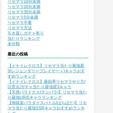
リセマラ10分未満
リセマラ20分未満
リセマラ30分未満
リセマラ5分未満
リセマラ不要
リセマラ方法
引き直しガチャ有り
当たりランキング
未分類
最近の投稿
【イナイレクロス】リセマラ当たり最強星
3(レジェンダリープレイヤー＋)キャラおす
すめランキング
【イナイレクロス】最効率リセマラやり方/
注意点/ガチャ当たり最強星3キャラ
【天啓パラドクス(テンパラ)】リセマラ当た
り最強UR/Sキャラランキング
【地獄楽パラダイスバトル(ぱらばと)】リセ
マラ当たり最強SSRキャラおすすめランキ