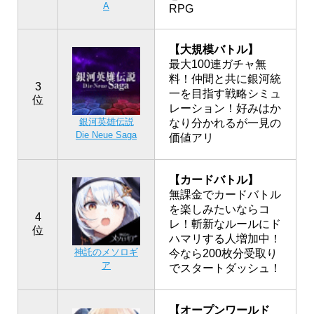
A
RPG
【大規模バトル】
最大100連ガチャ無
料！仲間と共に銀河統
3
一を目指す戦略シミュ
位
レーション！好みはか
銀河英雄伝説
なり分かれるが一見の
Die Neue Saga
価値アリ
【カードバトル】
無課金でカードバトル
を楽しみたいならコ
4
レ！斬新なルールにド
位
ハマリする人増加中！
神託のメソロギ
今なら200枚分受取り
ア
でスタートダッシュ！
【オープンワールド