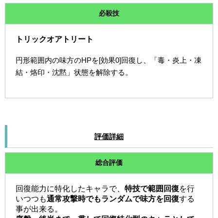
必殺技
トリックオアトリート
円形範囲内の味方のHPを[効果0]回復し、「毒・炎上・凍
結・烙印・沈黙」状態を解除する。
評価詳細
総合評価
回復能力に特化したキャラで、
特技で範囲回復
を行
いつつも
通常攻撃時でもランダムで味方を回復
する
事が出来る。