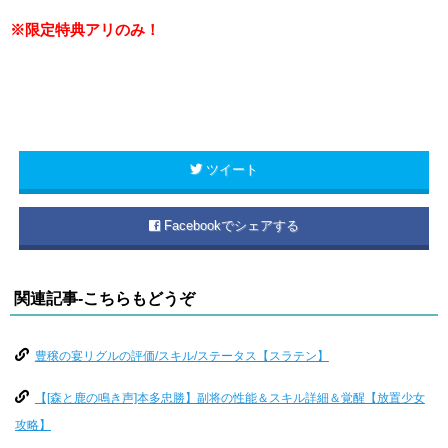
※限定特典アリのみ！
ツイート
Facebookでシェアする
関連記事-こちらもどうぞ
豊穣の宴リグルの評価/スキル/ステータス【スラテン】
【[森と鹿の鳴き声]本多忠勝】副将の性能＆スキル詳細＆覚醒【放置少女
攻略】