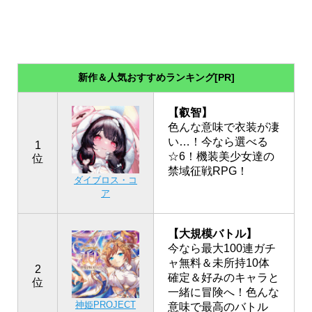
新作＆人気おすすめランキング[PR]
【叡智】
色んな意味で衣装が凄
い…！今なら選べる
1
☆6！機装美少女達の
位
禁域征戦RPG！
ダイブロス・コ
ア
【大規模バトル】
今なら最大100連ガチ
ャ無料＆未所持10体
2
確定＆好みのキャラと
位
一緒に冒険へ！色んな
神姫PROJECT
意味で最高のバトル