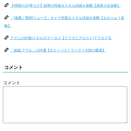
【[掃除の日]李カク】副将の性能＆スキル詳細＆覚醒【放置少女攻略】
「[魂獲ノ黄師]ジョーヌ」キャラ性能＆スキル詳細＆覚醒【まおりゅう攻
略】
アグニの評価/スキル/ステータス【ドラガリアロスト(ドラロス)】
「盗賊 アデル」の評価【オクトパストラベラー大陸の覇者】
コメント
コメント