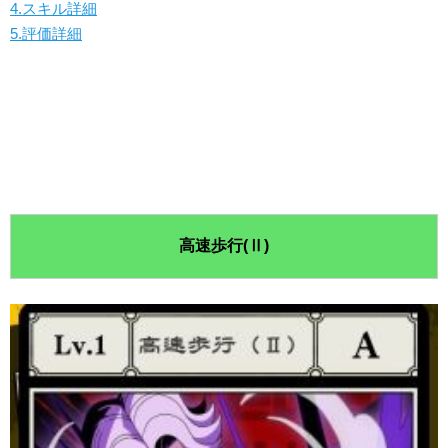
4.スキル詳細
5.評価詳細
高速歩行(Ⅱ)