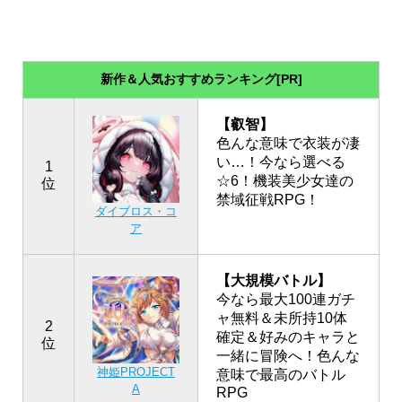
新作＆人気おすすめランキング[PR]
【叡智】
色んな意味で衣装が凄
い…！今なら選べる
1
☆6！機装美少女達の
位
禁域征戦RPG！
ダイブロス・コ
ア
【大規模バトル】
今なら最大100連ガチ
ャ無料＆未所持10体
2
確定＆好みのキャラと
位
一緒に冒険へ！色んな
神姫PROJECT
意味で最高のバトル
A
RPG