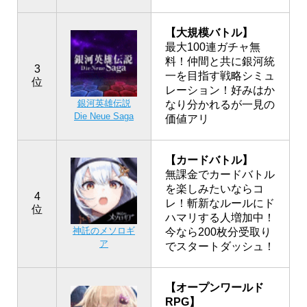
【大規模バトル】
最大100連ガチャ無
料！仲間と共に銀河統
3
一を目指す戦略シミュ
位
レーション！好みはか
銀河英雄伝説
なり分かれるが一見の
Die Neue Saga
価値アリ
【カードバトル】
無課金でカードバトル
を楽しみたいならコ
4
レ！斬新なルールにド
位
ハマリする人増加中！
神託のメソロギ
今なら200枚分受取り
ア
でスタートダッシュ！
【オープンワールド
RPG】