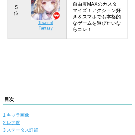
自由度MAXのカスタ
5
マイズ！アクション好
位
き＆スマホでも本格的
なゲームを遊びたいな
Tower of
Fantasy
らコレ！
目次
1.キャラ画像
2.レア度
3.ステータス詳細