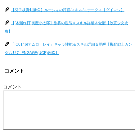
【羽子板真剣勝負】ルーシィの評価/スキル/ステータス【ダイマジ】
【[木漏れ日]風魔小太郎】副将の性能＆スキル詳細＆覚醒【放置少女攻
略】
「[C0146]アムロ・レイ」キャラ性能＆スキル詳細＆覚醒【機動戦士ガン
ダム U.C. ENGAGE(UCE)攻略】
コメント
コメント