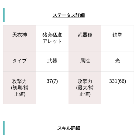
ステータス詳細
天衣神
猪突猛進
武器種
鉄拳
アレット
タイプ
武器
属性
光
攻撃力
37(7)
攻撃力
331(66)
(初期/補
(最大/補
正値)
正値)
スキル詳細