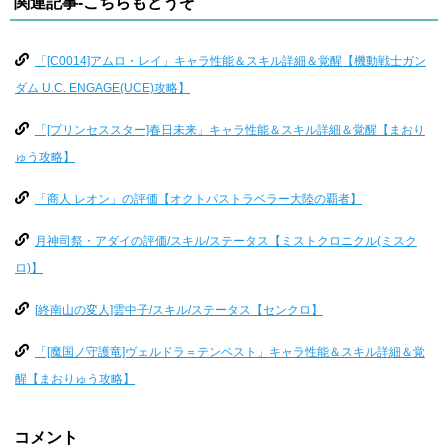
関連記事-こちらもどうぞ
「[C0014]アムロ・レイ」キャラ性能＆スキル詳細＆覚醒【機動戦士ガン
ダム U.C. ENGAGE(UCE)攻略】
「[プリンセススター]春日未来」キャラ性能＆スキル詳細＆覚醒【まおり
ゅう攻略】
「商人 レオン」の評価【オクトパストラベラー大陸の覇者】
月神司祭・アダイの評価/スキル/ステータス【ミストクロニクル(ミスク
ロ)】
[終南山の変人]雲中子/スキル/ステータス【センクロ】
「[魔国ノ守護竜]ヴェルドラ＝テンペスト」キャラ性能＆スキル詳細＆覚
醒【まおりゅう攻略】
コメント