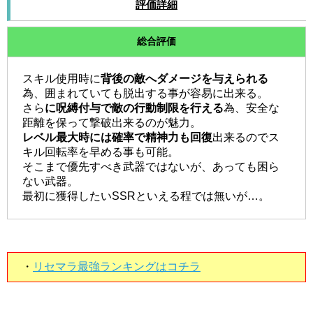
評価詳細
総合評価
スキル使用時に
背後の敵へダメージを与えられる
為、囲まれていても脱出する事が容易に出来る。
さら
に呪縛付与で敵の行動制限を行える
為、安全な
距離を保って撃破出来るのが魅力。
レベル最大時には確率で精神力も回復
出来るのでス
キル回転率を早める事も可能。
そこまで優先すべき武器ではないが、あっても困ら
ない武器。
最初に獲得したいSSRといえる程では無いが…。
・
リセマラ最強ランキングはコチラ