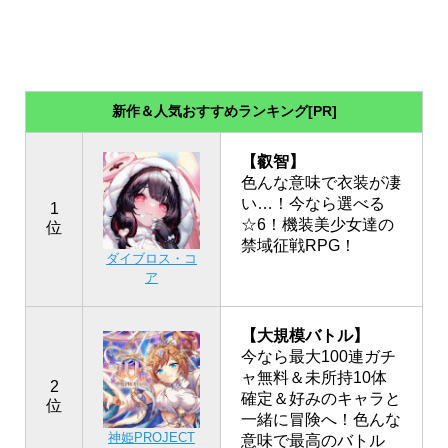
新作＆人気おすすめランキング[PR]
【叡智】
色んな意味で衣装が凄
い…！今なら選べる
1
☆6！機装美少女達の
位
禁域征戦RPG！
ダイブロス・コ
ア
【大規模バトル】
今なら最大100連ガチ
ャ無料＆未所持10体
2
確定＆好みのキャラと
位
一緒に冒険へ！色んな
神姫PROJECT
意味で最高のバトル