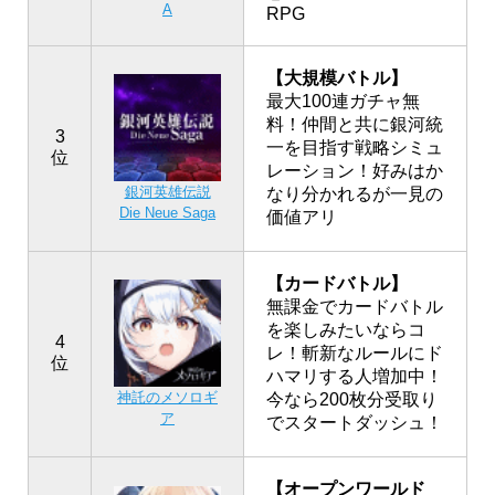
A
RPG
【大規模バトル】
最大100連ガチャ無
料！仲間と共に銀河統
3
一を目指す戦略シミュ
位
レーション！好みはか
銀河英雄伝説
なり分かれるが一見の
Die Neue Saga
価値アリ
【カードバトル】
無課金でカードバトル
を楽しみたいならコ
4
レ！斬新なルールにド
位
ハマリする人増加中！
神託のメソロギ
今なら200枚分受取り
ア
でスタートダッシュ！
【オープンワールド