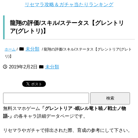
リセマラ攻略＆ガチャ当たりランキング
龍翔の評価/スキル/ステータス【グレントリ
ア(グレトリ)】
未分類
ホーム
/
/ 龍翔の評価/スキル/ステータス【グレントリア(グレト
リ)】
2019年2月2日
未分類
検
索:
無料スマホゲーム
「グレントリア -眠レル竜ト暁ノ戦士ノ物
語-」
の各キャラ詳細データページです。
リセマラやガチャで排出された際、育成の参考にして下さい。