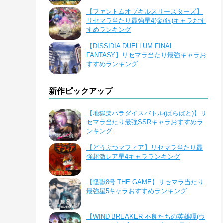
【ファントムオブキルスリースターズ】
リセマラ当たり最強星4(金/銀)キャラおす
すめランキング
【DISSIDIA DUELLUM FINAL
FANTASY】リセマラ当たり最強キャラお
すすめランキング
新作ピックアップ
【地獄楽パラダイスバトル(ぱらばと)】リ
セマラ当たり最強SSRキャラおすすめラ
ンキング
【どうぶつマフィア】リセマラ当たり最
強超激レア星4キャラランキング
【怪獣8号 THE GAME】リセマラ当たり
最強星5キャラおすすめランキング
【WIND BREAKER 不良たちの英雄譚(ウ