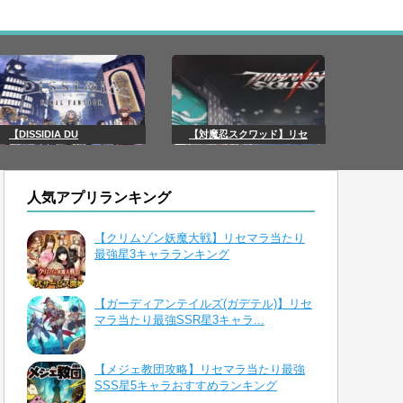
【DISSIDIA DU
【対魔忍スクワッド】リセ
人気アプリランキング
【クリムゾン妖魔大戦】リセマラ当たり
最強星3キャラランキング
【ガーディアンテイルズ(ガデテル)】リセ
マラ当たり最強SSR星3キャラ...
【メジェ教団攻略】リセマラ当たり最強
SSS星5キャラおすすめランキング