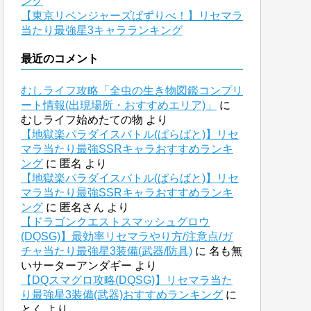
ング
【東京リベンジャーズぱずりべ！】リセマラ
当たり最強星3キャラランキング
最近のコメント
むしライフ攻略「全虫の生き物図鑑コンプリ
ート情報(出現場所・おすすめエリア)」
に
むしライフ始めたての物
より
【地獄楽パラダイスバトル(ぱらばと)】リセ
マラ当たり最強SSRキャラおすすめランキ
ング
に
匿名
より
【地獄楽パラダイスバトル(ぱらばと)】リセ
マラ当たり最強SSRキャラおすすめランキ
ング
に
匿名さん
より
【ドラゴンクエストスマッシュグロウ
(DQSG)】最効率リセマラやり方/注意点/ガ
チャ当たり最強星3装備(武器/防具)
に
名も無
いサーターアンダギー
より
【DQスマグロ攻略(DQSG)】リセマラ当た
り最強星3装備(武器)おすすめランキング
に
とく
より