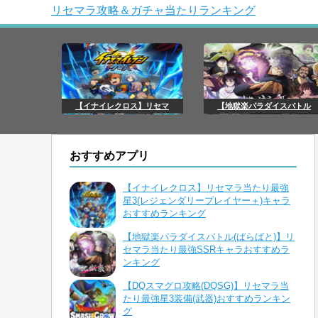
リセマラ攻略＆ガチャ当たりランキング
【イナイレクロス】リセマ
【地獄楽パラダイスバトル
おすすめアプリ
【イナイレクロス】リセマラ当たり最強
星3(レジェンダリープレイヤー＋)キャラ
おすすめランキング
【地獄楽パラダイスバトル(ぱらばと)】リ
セマラ当たり最強SSRキャラおすすめラ
ンキング
【DQスマグロ攻略(DQSG)】リセマラ当
たり最強星3装備(武器)おすすめランキン
グ