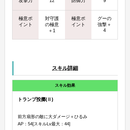
攻撃力
12
防御力
9
極意ポ
対守護
極意ポ
グーの
イント
の極意
イント
強撃＋
4
＋1
スキル詳細
スキル効果
トランプ投擲(Ⅱ)
前方扇形の敵に大ダメージ＋ひるみ
AP：54[スキルLv最大：44]