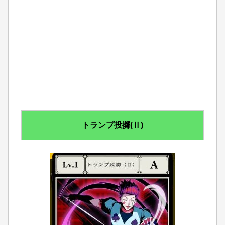
トランプ投擲(Ⅱ)