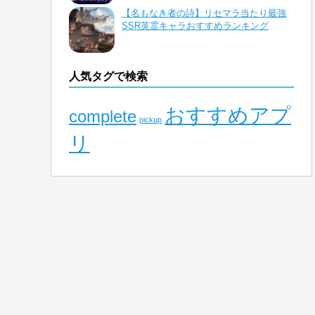
【名もなき者の詩】リセマラ当たり最強
SSR英霊キャラおすすめランキング
人気タグで検索
おすすめアプ
complete
pickup
リ