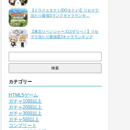
【ドラクエタクト(DQタクト)】リセマラ
当たり最強Sランクキャラランキ...
【東京リベンジャーズぱずりべ！】リセ
マラ当たり最強星3キャラランキング
検
索:
カテゴリー
HTML5ゲーム
ガチャ10回以上
ガチャ20回以上
ガチャ30回以上
ガチャ5回以上
コンプリート