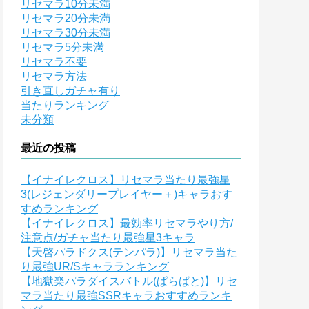
リセマラ10分未満
リセマラ20分未満
リセマラ30分未満
リセマラ5分未満
リセマラ不要
リセマラ方法
引き直しガチャ有り
当たりランキング
未分類
最近の投稿
【イナイレクロス】リセマラ当たり最強星
3(レジェンダリープレイヤー＋)キャラおす
すめランキング
【イナイレクロス】最効率リセマラやり方/
注意点/ガチャ当たり最強星3キャラ
【天啓パラドクス(テンパラ)】リセマラ当た
り最強UR/Sキャラランキング
【地獄楽パラダイスバトル(ぱらばと)】リセ
マラ当たり最強SSRキャラおすすめランキ