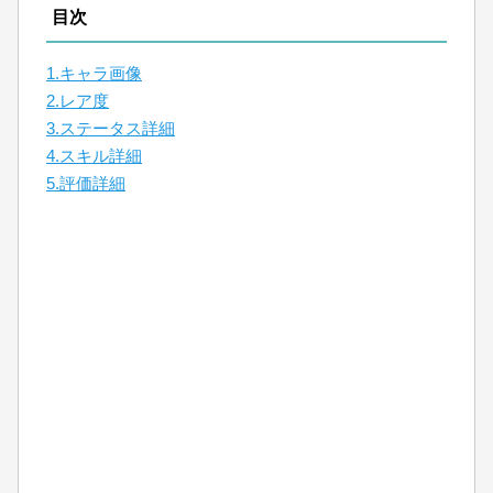
目次
1.キャラ画像
2.レア度
3.ステータス詳細
4.スキル詳細
5.評価詳細