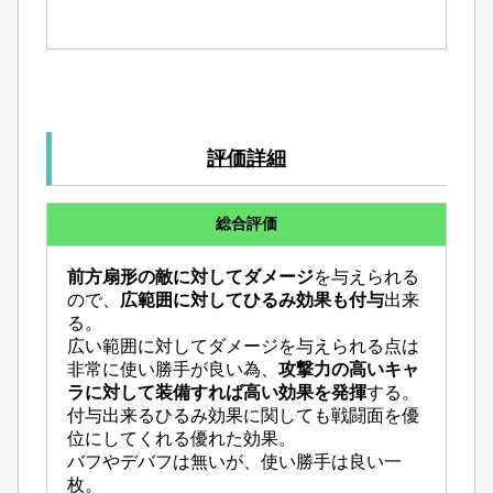
評価詳細
総合評価
前方扇形の敵に対してダメージ
を与えられる
ので、
広範囲に対してひるみ効果も付与
出来
る。
広い範囲に対してダメージを与えられる点は
非常に使い勝手が良い為、
攻撃力の高いキャ
ラに対して装備すれば高い効果を発揮
する。
付与出来るひるみ効果に関しても戦闘面を優
位にしてくれる優れた効果。
バフやデバフは無いが、使い勝手は良い一
枚。