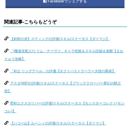
Facebookでシェアする
関連記事-こちらもどうぞ
【剣咬の虎】スティングの評価/スキル/ステータス【ダイマジ】
「[魔遊支配人]ミリム・ナーヴァ」キャラ性能＆スキル詳細＆覚醒【まお
りゅう攻略】
「剣士 リングアベル」の評価【オクトパストラベラー大陸の覇者】
アスタ(WD)の評価/スキル/ステータス【ブラッククローバー夢幻の騎士
団】
聖剣エクスカリバーの評価/スキル/ステータス【モンスターコレクト(モン
コレ)】
【ハコベ山】ルーシィの評価/スキル/ステータス【ダイマジ】