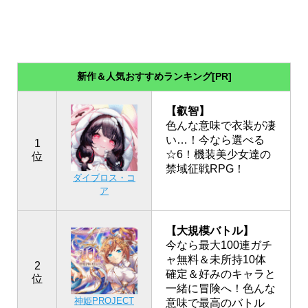
新作＆人気おすすめランキング[PR]
【叡智】
色んな意味で衣装が凄
い…！今なら選べる
1
☆6！機装美少女達の
位
禁域征戦RPG！
ダイブロス・コ
ア
【大規模バトル】
今なら最大100連ガチ
ャ無料＆未所持10体
2
確定＆好みのキャラと
位
一緒に冒険へ！色んな
神姫PROJECT
意味で最高のバトル