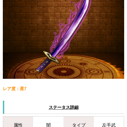
レア度：星7
ステータス詳細
属性
闇
タイプ
左手武