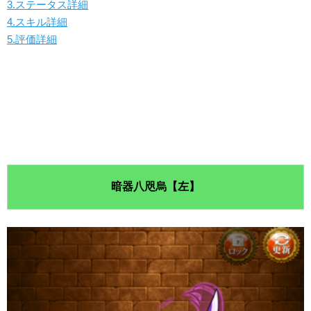
3.ステータス詳細
4.スキル詳細
5.評価詳細
暗器八咫烏【左】