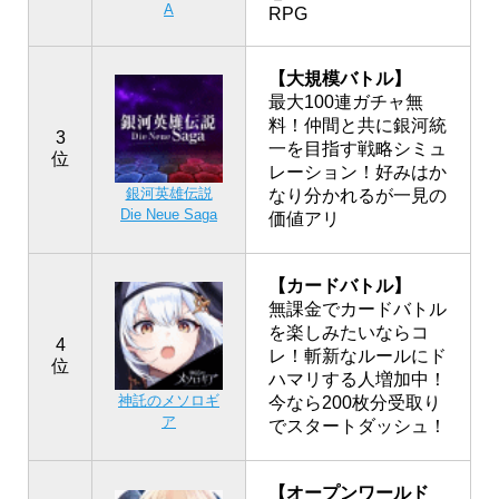
A
RPG
【大規模バトル】
最大100連ガチャ無
料！仲間と共に銀河統
3
一を目指す戦略シミュ
位
レーション！好みはか
銀河英雄伝説
なり分かれるが一見の
Die Neue Saga
価値アリ
【カードバトル】
無課金でカードバトル
を楽しみたいならコ
4
レ！斬新なルールにド
位
ハマリする人増加中！
神託のメソロギ
今なら200枚分受取り
ア
でスタートダッシュ！
【オープンワールド