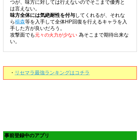
つが、味方に対しては行えないのでそこまで優秀と
は言えない。
味方全体には気絶耐性を付与
してくれるが、それな
ら
楊森
等を入手して全体HP回復を行えるキャラを入
手した方が良いだろう。
攻撃面でも
元々の火力が少ない
為そこまで期待出来な
い。
・
リセマラ最強ランキングはコチラ
事前登録中のアプリ