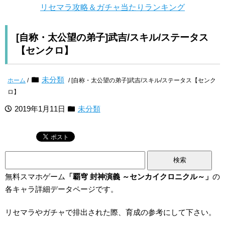
リセマラ攻略＆ガチャ当たりランキング
[自称・太公望の弟子]武吉/スキル/ステータス
【センクロ】
未分類
ホーム
/
/ [自称・太公望の弟子]武吉/スキル/ステータス【センク
ロ】
2019年1月11日
未分類
検
索:
無料スマホゲーム
「覇穹 封神演義 ～センカイクロニクル～」
の
各キャラ詳細データページです。
リセマラやガチャで排出された際、育成の参考にして下さい。