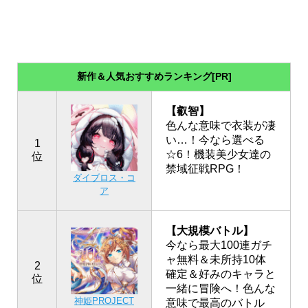
新作＆人気おすすめランキング[PR]
【叡智】
色んな意味で衣装が凄
い…！今なら選べる
1
☆6！機装美少女達の
位
禁域征戦RPG！
ダイブロス・コ
ア
【大規模バトル】
今なら最大100連ガチ
ャ無料＆未所持10体
2
確定＆好みのキャラと
位
一緒に冒険へ！色んな
神姫PROJECT
意味で最高のバトル