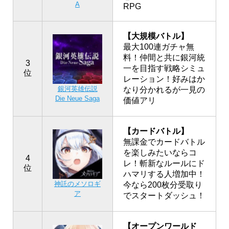
A
RPG
【大規模バトル】
最大100連ガチャ無
料！仲間と共に銀河統
3
一を目指す戦略シミュ
位
レーション！好みはか
銀河英雄伝説
なり分かれるが一見の
Die Neue Saga
価値アリ
【カードバトル】
無課金でカードバトル
を楽しみたいならコ
4
レ！斬新なルールにド
位
ハマリする人増加中！
神託のメソロギ
今なら200枚分受取り
ア
でスタートダッシュ！
【オープンワールド