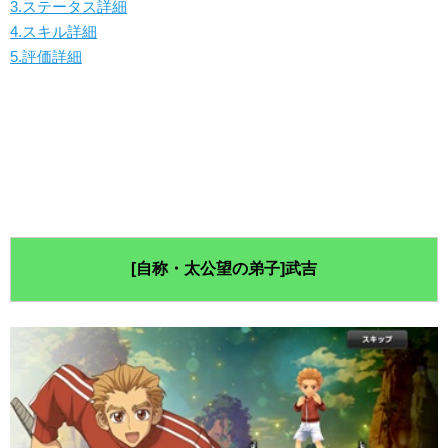
3.ステータス詳細
4.スキル詳細
5.評価詳細
[自称・太公望の弟子]武吉