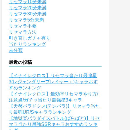
リセマラ10分未満
リセマラ20分未満
リセマラ30分未満
リセマラ5分未満
リセマラ不要
リセマラ方法
引き直しガチャ有り
当たりランキング
未分類
最近の投稿
【イナイレクロス】リセマラ当たり最強星
3(レジェンダリープレイヤー＋)キャラおす
すめランキング
【イナイレクロス】最効率リセマラやり方/
注意点/ガチャ当たり最強星3キャラ
【天啓パラドクス(テンパラ)】リセマラ当た
り最強UR/Sキャラランキング
【地獄楽パラダイスバトル(ぱらばと)】リセ
マラ当たり最強SSRキャラおすすめランキ