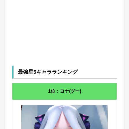
最強星5キャラランキング
1位：ヨナ(グー)