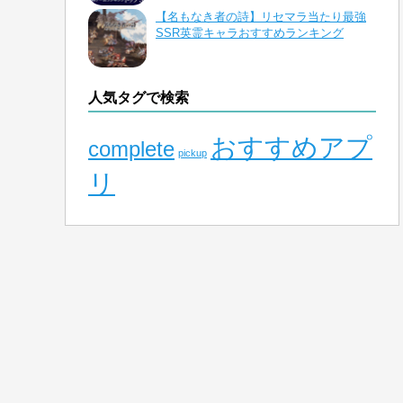
【名もなき者の詩】リセマラ当たり最強
SSR英霊キャラおすすめランキング
人気タグで検索
おすすめアプ
complete
pickup
リ