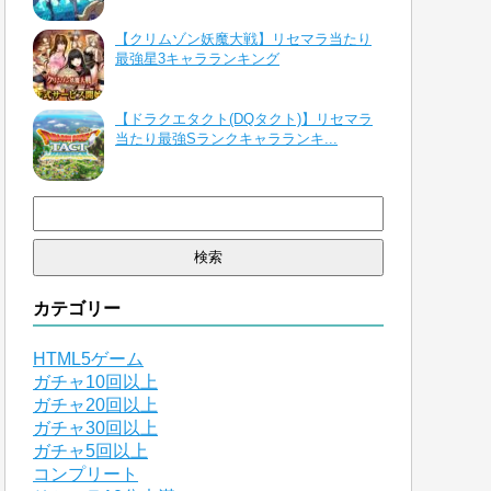
【クリムゾン妖魔大戦】リセマラ当たり
最強星3キャラランキング
【ドラクエタクト(DQタクト)】リセマラ
当たり最強Sランクキャラランキ...
検
索:
カテゴリー
HTML5ゲーム
ガチャ10回以上
ガチャ20回以上
ガチャ30回以上
ガチャ5回以上
コンプリート