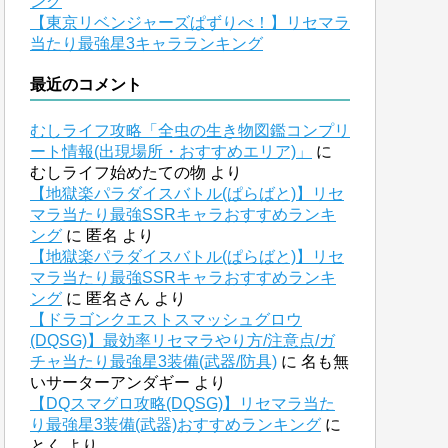
ング
【東京リベンジャーズぱずりべ！】リセマラ
当たり最強星3キャラランキング
最近のコメント
むしライフ攻略「全虫の生き物図鑑コンプリ
ート情報(出現場所・おすすめエリア)」
に
むしライフ始めたての物
より
【地獄楽パラダイスバトル(ぱらばと)】リセ
マラ当たり最強SSRキャラおすすめランキ
ング
に
匿名
より
【地獄楽パラダイスバトル(ぱらばと)】リセ
マラ当たり最強SSRキャラおすすめランキ
ング
に
匿名さん
より
【ドラゴンクエストスマッシュグロウ
(DQSG)】最効率リセマラやり方/注意点/ガ
チャ当たり最強星3装備(武器/防具)
に
名も無
いサーターアンダギー
より
【DQスマグロ攻略(DQSG)】リセマラ当た
り最強星3装備(武器)おすすめランキング
に
とく
より