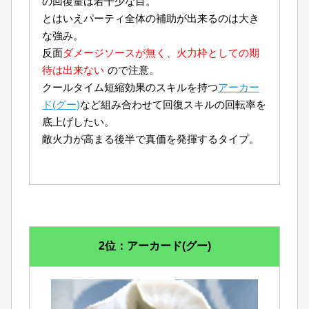
の回復量は若干少な目。
とはいえパーティ全体の補助が出来るのは大き
な強み。
反面
ダメージソースが無く、火力枠としての期
待は出来ない
ので注意。
クールタイム短縮効果のスキルを持つ
アーカー
ド(グー)
など組み合わせて回復スキルの回転率を
底上げしたい。
敵火力が高まる後半で真価を発揮するタイプ。
2位：アーカード(グー)