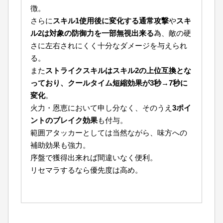
徴。
さらに
スキル1使用後に変化する通常攻撃
や
スキ
ル2は対象の防御力を一部無視出来る
為、敵の硬
さに左右されにくく十分なダメージを与えられ
る。
また
ストライクスキルはスキル2の上位互換とな
っており、クールタイム短縮効果が3秒→7秒に
変化
。
火力・恩恵において申し分なく、そのうえ
3ポイ
ントのブレイク効果
も付与。
範囲アタッカーとしては当然ながら、味方への
補助効果も強力。
序盤で獲得出来れば間違いなく便利。
リセマラするなら優先度は高め。