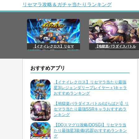
リセマラ攻略＆ガチャ当たりランキング
【イナイレクロス】リセマ
【地獄楽パラダイスバトル
おすすめアプリ
【イナイレクロス】リセマラ当たり最強
星3(レジェンダリープレイヤー＋)キャラ
おすすめランキング
【地獄楽パラダイスバトル(ぱらばと)】リ
セマラ当たり最強SSRキャラおすすめラ
ンキング
【DQスマグロ攻略(DQSG)】リセマラ当
たり最強星3装備(武器)おすすめランキン
グ