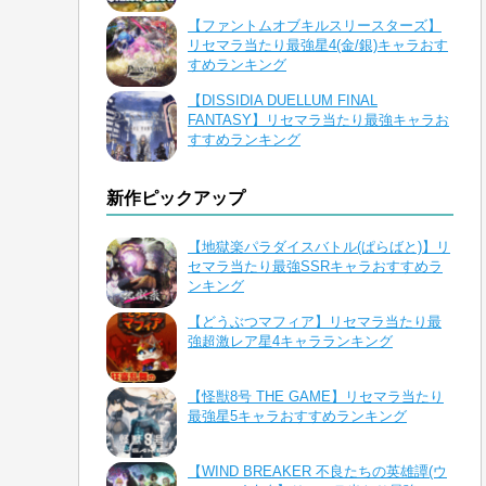
【ファントムオブキルスリースターズ】
リセマラ当たり最強星4(金/銀)キャラおす
すめランキング
【DISSIDIA DUELLUM FINAL
FANTASY】リセマラ当たり最強キャラお
すすめランキング
新作ピックアップ
【地獄楽パラダイスバトル(ぱらばと)】リ
セマラ当たり最強SSRキャラおすすめラ
ンキング
【どうぶつマフィア】リセマラ当たり最
強超激レア星4キャラランキング
【怪獣8号 THE GAME】リセマラ当たり
最強星5キャラおすすめランキング
【WIND BREAKER 不良たちの英雄譚(ウ