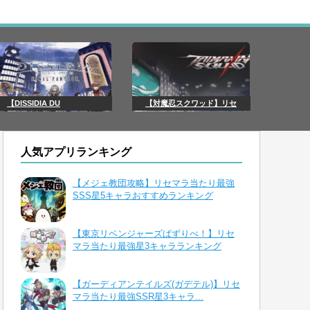
【DISSIDIA DU
【対魔忍スクワッド】リセ
人気アプリランキング
【メジェ教団攻略】リセマラ当たり最強
SSS星5キャラおすすめランキング
【東京リベンジャーズぱずりべ！】リセ
マラ当たり最強星3キャラランキング
【ガーディアンテイルズ(ガデテル)】リセ
マラ当たり最強SSR星3キャラ...