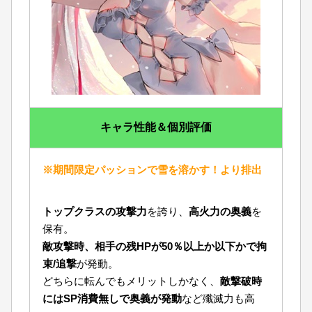
キャラ性能＆個別評価
※期間限定パッションで雪を溶かす！より排出
トップクラスの攻撃力
を誇り、
高火力の奥義
を
保有。
敵攻撃時、相手の残HPが50％以上か以下かで拘
束/追撃
が発動。
どちらに転んでもメリットしかなく、
敵撃破時
にはSP消費無しで奥義が発動
など殲滅力も高