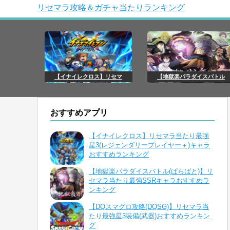
リセマラ攻略＆ガチャ当たりランキング
【イナイレクロス】リセマ
【地獄楽パラダイスバトル
おすすめアプリ
【イナイレクロス】リセマラ当たり最強
星3(レジェンダリープレイヤー＋)キャラ
おすすめランキング
【地獄楽パラダイスバトル(ぱらばと)】リ
セマラ当たり最強SSRキャラおすすめラ
ンキング
【DQスマグロ攻略(DQSG)】リセマラ当
たり最強星3装備(武器)おすすめランキン
グ