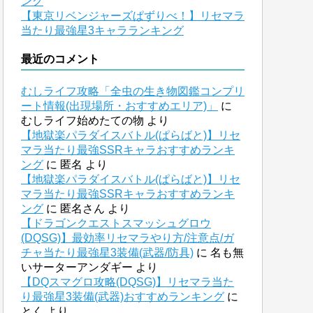
ング
【東京リベンジャーズぱずりべ！】リセマラ
当たり最強星3キャラランキング
最近のコメント
むしライフ攻略「全虫の生き物図鑑コンプリ
ート情報(出現場所・おすすめエリア)」
に
むしライフ始めたての物
より
【地獄楽パラダイスバトル(ぱらばと)】リセ
マラ当たり最強SSRキャラおすすめランキ
ング
に
匿名
より
【地獄楽パラダイスバトル(ぱらばと)】リセ
マラ当たり最強SSRキャラおすすめランキ
ング
に
匿名さん
より
【ドラゴンクエストスマッシュグロウ
(DQSG)】最効率リセマラやり方/注意点/ガ
チャ当たり最強星3装備(武器/防具)
に
名も無
いサーターアンダギー
より
【DQスマグロ攻略(DQSG)】リセマラ当た
り最強星3装備(武器)おすすめランキング
に
とく
より