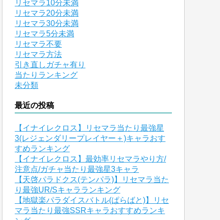
リセマラ10分未満
リセマラ20分未満
リセマラ30分未満
リセマラ5分未満
リセマラ不要
リセマラ方法
引き直しガチャ有り
当たりランキング
未分類
最近の投稿
【イナイレクロス】リセマラ当たり最強星
3(レジェンダリープレイヤー＋)キャラおす
すめランキング
【イナイレクロス】最効率リセマラやり方/
注意点/ガチャ当たり最強星3キャラ
【天啓パラドクス(テンパラ)】リセマラ当た
り最強UR/Sキャラランキング
【地獄楽パラダイスバトル(ぱらばと)】リセ
マラ当たり最強SSRキャラおすすめランキ