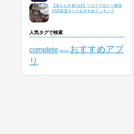
【名もなき者の詩】リセマラ当たり最強
SSR英霊キャラおすすめランキング
人気タグで検索
おすすめアプ
complete
pickup
リ