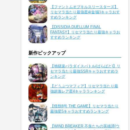
【ファントムオブキルスリースターズ】
リセマラ当たり最強星4(金/銀)キャラおす
すめランキング
【DISSIDIA DUELLUM FINAL
FANTASY】リセマラ当たり最強キャラお
すすめランキング
新作ピックアップ
【地獄楽パラダイスバトル(ぱらばと)】リ
セマラ当たり最強SSRキャラおすすめラ
ンキング
【どうぶつマフィア】リセマラ当たり最
強超激レア星4キャラランキング
【怪獣8号 THE GAME】リセマラ当たり
最強星5キャラおすすめランキング
【WIND BREAKER 不良たちの英雄譚(ウ