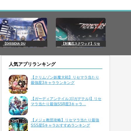
【DISSIDIA DU
【対魔忍スクワッド】リセ
人気アプリランキング
【クリムゾン妖魔大戦】リセマラ当たり
最強星3キャラランキング
【ガーディアンテイルズ(ガデテル)】リセ
マラ当たり最強SSR星3キャラ...
【メジェ教団攻略】リセマラ当たり最強
SSS星5キャラおすすめランキング