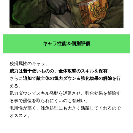
キャラ性能＆個別評価
狡猾属性のキャラ。
威力は若干低いものの、全体攻撃のスキルを保有
。
さらに
追加で敵全体の気力ダウン＆強化効果の解除
を行
える。
気力ダウンでスキル発動を遅延させ、強化効果を解除す
る事で優位を取られにくいのも有難い。
汎用性が高く、雑魚処理にも大きく活躍してくれるので
オススメ。