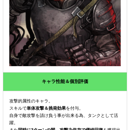
キャラ性能＆個別評価
攻撃的属性のキャラ。
スキルで
単体攻撃＆挑発効果
を付与。
自身で敵攻撃を請け負う事が出来る為、タンクとして活
躍。
また
同時に3ターンの間、攻撃力依存で継続回復
を獲得出