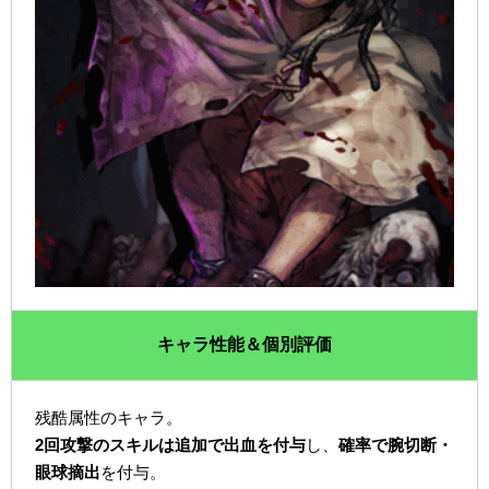
キャラ性能＆個別評価
残酷属性のキャラ。
2回攻撃のスキルは追加で出血を付与
し、
確率で腕切断・
眼球摘出
を付与。