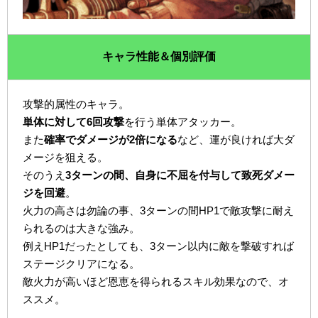
キャラ性能＆個別評価
攻撃的属性のキャラ。
単体に対して6回攻撃
を行う単体アタッカー。
また
確率でダメージが2倍になる
など、運が良ければ大ダ
メージを狙える。
そのうえ
3ターンの間、自身に不屈を付与して致死ダメー
ジを回避
。
火力の高さは勿論の事、3ターンの間HP1で敵攻撃に耐え
られるのは大きな強み。
例えHP1だったとしても、3ターン以内に敵を撃破すれば
ステージクリアになる。
敵火力が高いほど恩恵を得られるスキル効果なので、オ
ススメ。