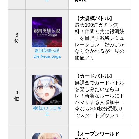
RPG
【大規模バトル】
最大100連ガチャ無
料！仲間と共に銀河統
3
一を目指す戦略シミュ
位
レーション！好みはか
銀河英雄伝説
なり分かれるが一見の
Die Neue Saga
価値アリ
【カードバトル】
無課金でカードバトル
を楽しみたいならコ
4
レ！斬新なルールにド
位
ハマリする人増加中！
神託のメソロギ
今なら200枚分受取り
ア
でスタートダッシュ！
【オープンワールド