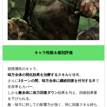
キャラ性能＆個別評価
狡猾属性のキャラ。
味方全体の弱化効果を治療するスキル
を保有。
さらに
3ターンの間、味方全体に継続回復を付与する
事で
生存率もカバー。
しかも
敵全体に体力回復ダウン
効果を与え、回復効果量
を下げられる。
敵・味方に対しての影響力が強く、特に回復スキル持ち