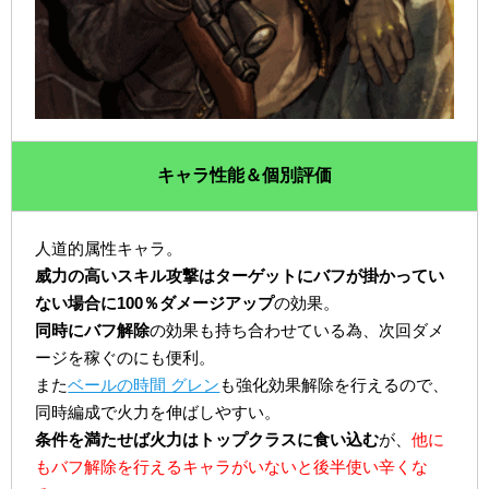
キャラ性能＆個別評価
人道的属性キャラ。
威力の高いスキル攻撃はターゲットにバフが掛かってい
ない場合に100％ダメージアップ
の効果。
同時にバフ解除
の効果も持ち合わせている為、次回ダメ
ージを稼ぐのにも便利。
また
ベールの時間 グレン
も強化効果解除を行えるので、
同時編成で火力を伸ばしやすい。
条件を満たせば火力はトップクラスに食い込む
が、
他に
もバフ解除を行えるキャラがいないと後半使い辛くな