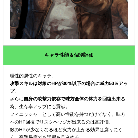
キャラ性能＆個別評価
理性的属性のキャラ。
攻撃スキルは対象のHPが30％以下の場合に威力50％アッ
プ
。
さらに
自身の攻撃力依存で味方全体の体力を回復
出来る
為、生存率アップにも貢献。
フィニッシャーとして高い性能を持つだけでなく、味方
へのHP回復でリスクヘッジが出来るのは高評価。
敵のHPが少なくなるほど火力が上がる効果は腐りにく
く、高難易度でも活躍を見込める。