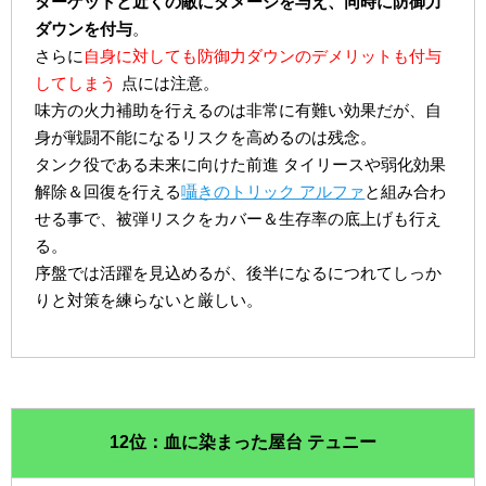
ターゲットと近くの敵にダメージを与え、同時に防御力
ダウンを付与
。
さらに
自身に対しても防御力ダウンのデメリットも付与
してしまう
点には注意。
味方の火力補助を行えるのは非常に有難い効果だが、自
身が戦闘不能になるリスクを高めるのは残念。
タンク役である未来に向けた前進 タイリースや弱化効果
解除＆回復を行える
囁きのトリック アルファ
と組み合わ
せる事で、被弾リスクをカバー＆生存率の底上げも行え
る。
序盤では活躍を見込めるが、後半になるにつれてしっか
りと対策を練らないと厳しい。
12位：血に染まった屋台 テュニー