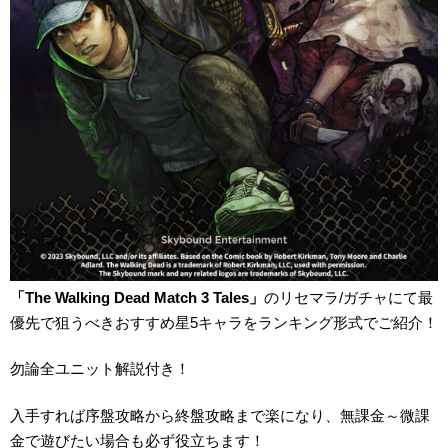
「The Walking Dead Match 3 Tales」
のリセマラ/ガチャにて最
優先で狙うべきおすすめ星5キャラをランキング形式でご紹介！
勿論全ユニット解説付き！
入手すれば序盤攻略から終盤攻略まで楽になり、無課金～微課
金で遊びたい場合も必ず役立ちます！