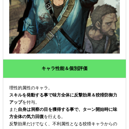
キャラ性能＆個別評価
理性的属性のキャラ。
スキルを発動する事で味方全体に反撃効果＆狡猾防御力
アップ
を付与。
また
自身は洞察の目を獲得する事で、ターン開始時に味
方全体の気力回復
を行える。
反撃効果だけでなく、不利属性となる狡猾キャラからの