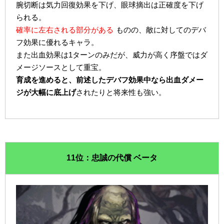
腕切断は気力回復効果を下げ、眼球摘出は正確度を下げ
られる。
確率に左右される部分がある
ものの、敵に対してのデバ
フ効果に優れるキャラ。
また出血効果は1ターンのみだが、威力が高く序盤ではダ
メージソースとして重宝。
育成を進めると、前述したデバフ効果中なら出血ダメー
ジが大幅に底上げ
されたりと将来性も強い。
11位：忠誠の代償 ベータ