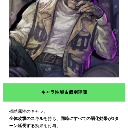
キャラ性能＆個別評価
残酷属性のキャラ。
全体攻撃のスキル
を持ち、
同時にすべての弱化効果が1タ
ーン延長する
効果を付与。