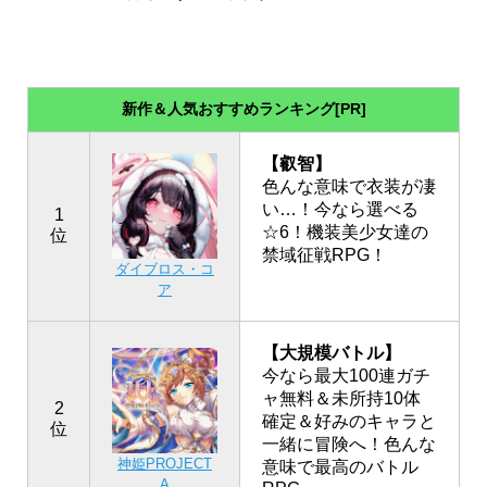
新作＆人気おすすめランキング[PR]
【叡智】
色んな意味で衣装が凄
い…！今なら選べる
1
☆6！機装美少女達の
位
禁域征戦RPG！
ダイブロス・コ
ア
【大規模バトル】
今なら最大100連ガチ
ャ無料＆未所持10体
2
確定＆好みのキャラと
位
一緒に冒険へ！色んな
神姫PROJECT
意味で最高のバトル
A