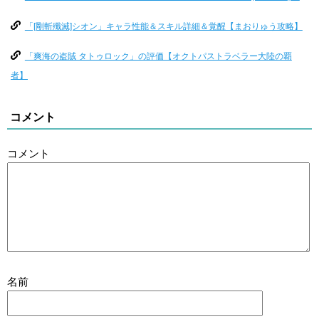
「[剛斬殲滅]シオン」キャラ性能＆スキル詳細＆覚醒【まおりゅう攻略】
「爽海の盗賊 タトゥロック」の評価【オクトパストラベラー大陸の覇
者】
コメント
コメント
名前