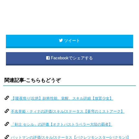
ツイート
Facebookでシェアする
関連記事-こちらもどうぞ
【[夏夜祭り]左慈】副将性能、覚醒、スキル詳細【放置少女】
不名誉姫・ティナの評価/スキル/ステータス【蒼穹のミストアーク】
「剣士 セシル」の評価【オクトパストラベラー大陸の覇者】
バットマンの評価/スキル/ステータス【バクレツモンスター(バクモン)】