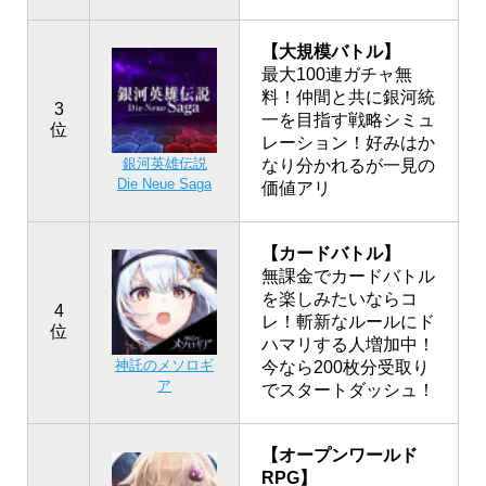
【大規模バトル】
最大100連ガチャ無
料！仲間と共に銀河統
3
一を目指す戦略シミュ
位
レーション！好みはか
銀河英雄伝説
なり分かれるが一見の
Die Neue Saga
価値アリ
【カードバトル】
無課金でカードバトル
を楽しみたいならコ
4
レ！斬新なルールにド
位
ハマリする人増加中！
神託のメソロギ
今なら200枚分受取り
ア
でスタートダッシュ！
【オープンワールド
RPG】