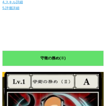
4.スキル詳細
5.評価詳細
守衛の務め(Ⅱ)