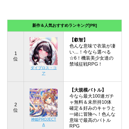
新作＆人気おすすめランキング[PR]
【叡智】
色んな意味で衣装が凄
い…！今なら選べる
1
☆6！機装美少女達の
位
禁域征戦RPG！
ダイブロス・コ
ア
【大規模バトル】
今なら最大100連ガチ
ャ無料＆未所持10体
2
確定＆好みのキャラと
位
一緒に冒険へ！色んな
神姫PROJECT
意味で最高のバトル
A
RPG