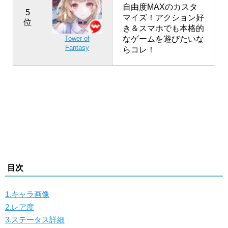
自由度MAXのカスタ
5
マイズ！アクション好
位
き＆スマホでも本格的
なゲームを遊びたいな
Tower of
Fantasy
らコレ！
目次
1.キャラ画像
2.レア度
3.ステータス詳細