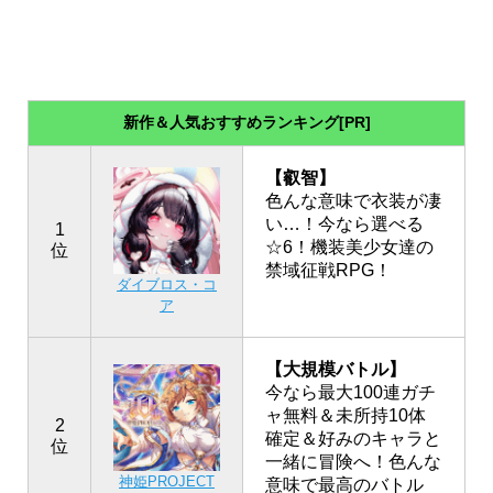
新作＆人気おすすめランキング[PR]
【叡智】
色んな意味で衣装が凄
い…！今なら選べる
1
☆6！機装美少女達の
位
禁域征戦RPG！
ダイブロス・コ
ア
【大規模バトル】
今なら最大100連ガチ
ャ無料＆未所持10体
2
確定＆好みのキャラと
位
一緒に冒険へ！色んな
神姫PROJECT
意味で最高のバトル