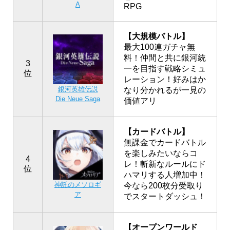
A
RPG
【大規模バトル】
最大100連ガチャ無
料！仲間と共に銀河統
3
一を目指す戦略シミュ
位
レーション！好みはか
銀河英雄伝説
なり分かれるが一見の
Die Neue Saga
価値アリ
【カードバトル】
無課金でカードバトル
を楽しみたいならコ
4
レ！斬新なルールにド
位
ハマリする人増加中！
神託のメソロギ
今なら200枚分受取り
ア
でスタートダッシュ！
【オープンワールド