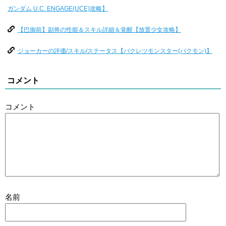
ガンダム U.C. ENGAGE(UCE)攻略】
【巴御前】副将の性能＆スキル詳細＆覚醒【放置少女攻略】
ジョーカーの評価/スキル/ステータス【バクレツモンスター(バクモン)】
コメント
コメント
名前