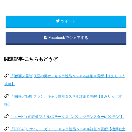
ツイート
Facebookでシェアする
関連記事-こちらもどうぞ
「[仮面ノ霊装]仮面の勇者」キャラ性能＆スキル詳細＆覚醒【まおりゅう
攻略】
「[白銀ノ艶狐]ブラン」キャラ性能＆スキル詳細＆覚醒【まおりゅう攻
略】
キュービィの評価/スキル/ステータス【バクレツモンスター(バクモン)】
「[C0043]アナベル・ガトー」キャラ性能＆スキル詳細＆覚醒【機動戦士