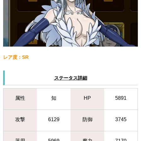
レア度：SR
ステータス詳細
属性
知
HP
5891
攻撃
6129
防御
3745
器用
5969
魔力
7170