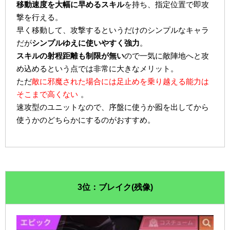
移動速度を大幅に早めるスキル
を持ち、指定位置で即攻
撃を行える。
早く移動して、攻撃するというだけのシンプルなキャラ
だが
シンプルゆえに使いやすく強力
。
スキルの射程距離も制限が無い
ので一気に敵陣地へと攻
め込めるという点では非常に大きなメリット。
ただ
敵に邪魔された場合には足止めを乗り越える能力は
そこまで高くない
。
速攻型のユニットなので、序盤に使うか囮を出してから
使うかのどちらかにするのがおすすめ。
3位：ブレイク(残像)