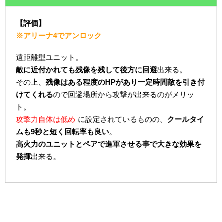
【評価】
※アリーナ4でアンロック
遠距離型ユニット。
敵に近付かれても残像を残して後方に回避
出来る。
その上、
残像はある程度のHPがあり一定時間敵を引き付
けてくれる
ので回避場所から攻撃が出来るのがメリッ
ト。
攻撃力自体は低め
に設定されているものの、
クールタイ
ムも9秒と短く回転率も良い
。
高火力のユニットとペアで進軍させる事で大きな効果を
発揮
出来る。