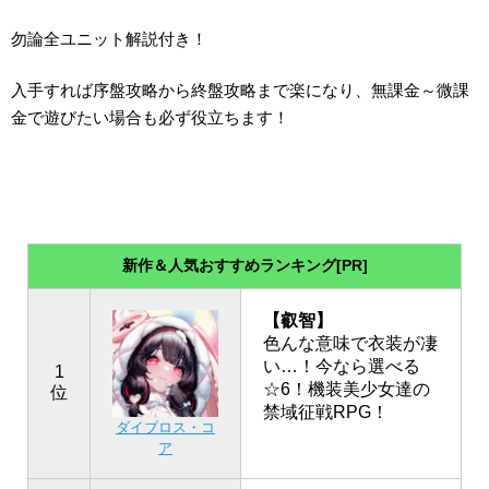
勿論全ユニット解説付き！
入手すれば序盤攻略から終盤攻略まで楽になり、無課金～微課
金で遊びたい場合も必ず役立ちます！
新作＆人気おすすめランキング[PR]
【叡智】
色んな意味で衣装が凄
い…！今なら選べる
1
☆6！機装美少女達の
位
禁域征戦RPG！
ダイブロス・コ
ア