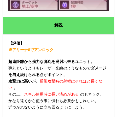
解説
【評価】
※アリーナ6でアンロック
超遠距離から強力な弾丸を発射
出来るユニット。
弾丸というよりもレーザー光線のようなもので
ダメージ
を与え続けられる
点がポイント。
攻撃力は高い
が、
通常攻撃時の射程はそれほど長くな
い
。
その上、
スキル使用時に長い溜めがある
のもネック。
かなり遠くから使う事に慣れも必要かもしれない。
近づかれないように立ち回るようにしよう。