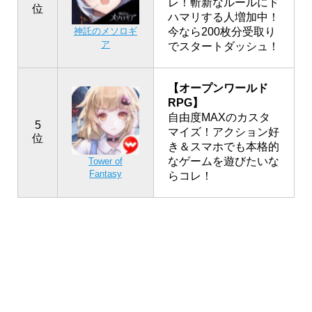
レ！斬新なルールにド
位
ハマリする人増加中！
神託のメソロギ
今なら200枚分受取り
ア
でスタートダッシュ！
【オープンワールド
RPG】
自由度MAXのカスタ
5
マイズ！アクション好
位
き＆スマホでも本格的
なゲームを遊びたいな
Tower of
Fantasy
らコレ！