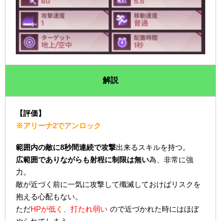
解説
【評価】
※アリーナ2でアンロック
範囲内の敵に8秒間連続で攻撃
出来るスキルを持つ。
広範囲でありながらも射程に制限は無い
為、非常に強
力。
敵が近づく前に一気に攻撃して殲滅しておけばリスクを
抱える心配もない。
ただ
HPが低く、打たれ弱い
ので近づかれた時にはほぼ