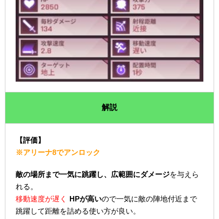
解説
【評価】
※アリーナ8でアンロック
敵の場所まで一気に跳躍し、広範囲にダメージ
を与えら
れる。
移動速度が遅く
HPが高い
ので一気に敵の陣地付近まで
跳躍して距離を詰める使い方が良い。