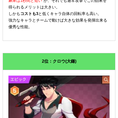
麻痺は1秒間と短い
が、それでも通常攻撃でこの効果を
得られるメリットは大きい。
しかも
コストも3
と低くキャラ自体の回転率も高い。
強力なキャラとチームで動けば大きな効果を発揮出来る
優秀な性能。
2位：クロウ(大鎌)