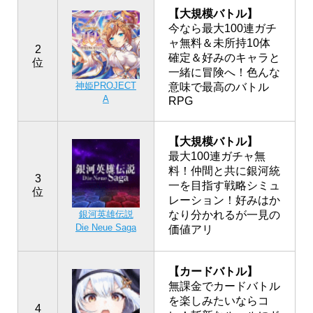
【大規模バトル】
今なら最大100連ガチ
ャ無料＆未所持10体
2
確定＆好みのキャラと
位
一緒に冒険へ！色んな
神姫PROJECT
意味で最高のバトル
A
RPG
【大規模バトル】
最大100連ガチャ無
料！仲間と共に銀河統
3
一を目指す戦略シミュ
位
レーション！好みはか
銀河英雄伝説
なり分かれるが一見の
Die Neue Saga
価値アリ
【カードバトル】
無課金でカードバトル
を楽しみたいならコ
4