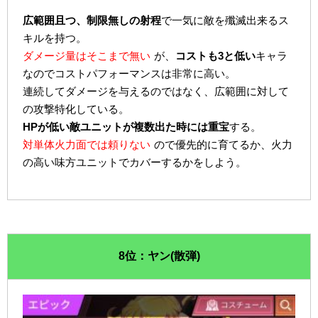
広範囲且つ、制限無しの射程
で一気に敵を殲滅出来るス
キルを持つ。
ダメージ量はそこまで無い
が、
コストも3と低い
キャラ
なのでコストパフォーマンスは非常に高い。
連続してダメージを与えるのではなく、広範囲に対して
の攻撃特化している。
HPが低い敵ユニットが複数出た時には重宝
する。
対単体火力面では頼りない
ので優先的に育てるか、火力
の高い味方ユニットでカバーするかをしよう。
8位：ヤン(散弾)