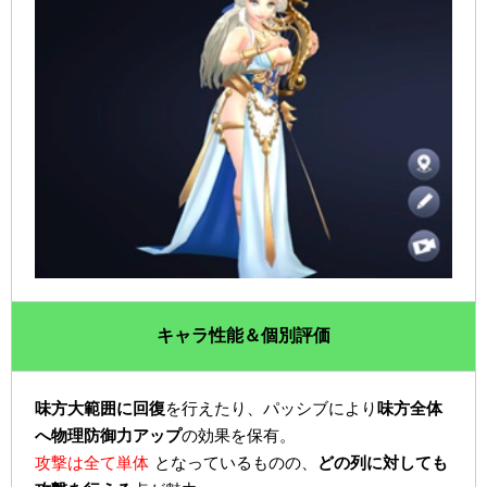
キャラ性能＆個別評価
味方大範囲に回復
を行えたり、パッシブにより
味方全体
へ物理防御力アップ
の効果を保有。
攻撃は全て単体
となっているものの、
どの列に対しても