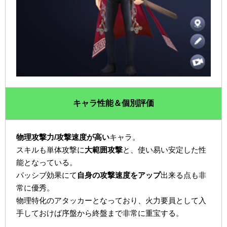
キャラ性能＆個別評価
物理攻撃力/攻撃速度が高い
キャラ。
スキルも単体攻撃に
大範囲攻撃
と、使い易い安定した性
能となっている。
パッシブ効果にて
自身の攻撃速度をアップ
出来る点も非
常に優秀。
物理特化のアタッカーとなっており、火力要員として入
手しておけば序盤から終盤まで非常に重宝する。