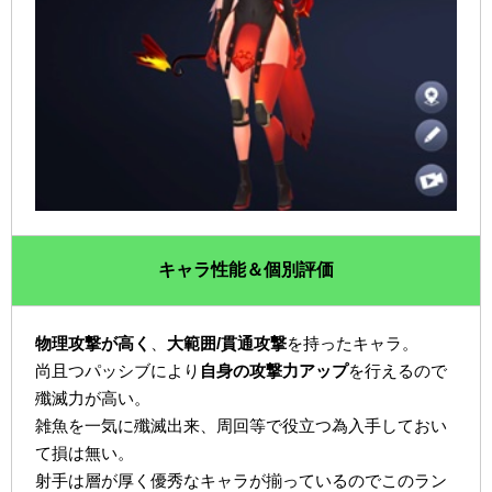
キャラ性能＆個別評価
物理攻撃が高く
、
大範囲/貫通攻撃
を持ったキャラ。
尚且つパッシブにより
自身の攻撃力アップ
を行えるので
殲滅力が高い。
雑魚を一気に殲滅出来、周回等で役立つ為入手しておい
て損は無い。
射手は層が厚く優秀なキャラが揃っているのでこのラン