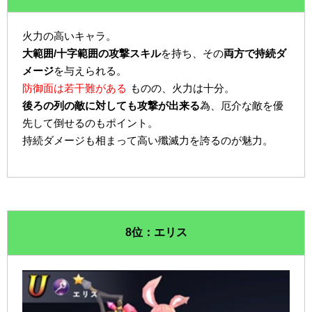
火力の高いキャラ。
大範囲/十字範囲の攻撃スキル
を持ち、その
両方で持続ダ
メージ
を与えられる。
防御面は若干難がある
ものの、火力は十分。
後ろの列の敵に対しても攻撃が出来る
為、厄介な敵を優
先して倒せるのもポイント。
持続ダメージも相まって高い殲滅力を誇るのが魅力。
8位：エリス