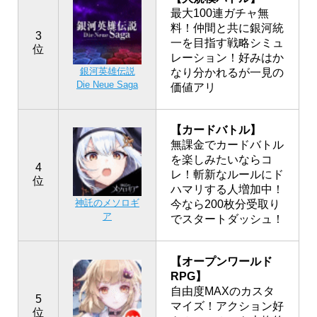
最大100連ガチャ無
料！仲間と共に銀河統
3
一を目指す戦略シミュ
位
レーション！好みはか
銀河英雄伝説
なり分かれるが一見の
Die Neue Saga
価値アリ
【カードバトル】
無課金でカードバトル
を楽しみたいならコ
4
レ！斬新なルールにド
位
ハマリする人増加中！
神託のメソロギ
今なら200枚分受取り
ア
でスタートダッシュ！
【オープンワールド
RPG】
自由度MAXのカスタ
5
マイズ！アクション好
位