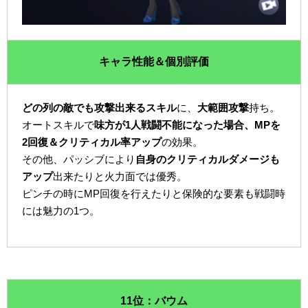
キャラ性能＆個別評価
どの列の敵でも攻撃出来るスキル
に、
大範囲攻撃
持ち。
オートスキルで
味方が1人戦闘不能になった場合、MPを
2回復＆クリティカル率アップ
の効果。
その他、パッシブにより
自身のクリティカルダメージも
アップ
出来たりと火力面では優秀。
ピンチの時にMP回復を行えたりと保険的な要素も戦闘時
には魅力の1つ。
11位：バウム