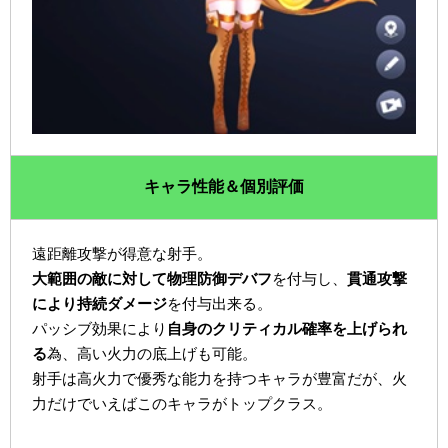
キャラ性能＆個別評価
遠距離攻撃が得意な射手。
大範囲の敵に対して物理防御デバフ
を付与し、
貫通攻撃
により持続ダメージ
を付与出来る。
パッシブ効果により
自身のクリティカル確率を上げられ
る
為、高い火力の底上げも可能。
射手は高火力で優秀な能力を持つキャラが豊富だが、火
力だけでいえばこのキャラがトップクラス。