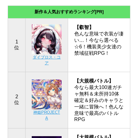
新作＆人気おすすめランキング[PR]
【叡智】
色んな意味で衣装が凄
い…！今なら選べる
1
☆6！機装美少女達の
位
禁域征戦RPG！
ダイブロス・コ
ア
【大規模バトル】
今なら最大100連ガチ
ャ無料＆未所持10体
2
確定＆好みのキャラと
位
一緒に冒険へ！色んな
神姫PROJECT
意味で最高のバトル
A
RPG
【大規模バトル】