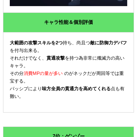
キャラ性能＆個別評価
大範囲の攻撃スキルを2つ
持ち、尚且つ
敵に防御力デバフ
を付与出来る。
それだけでなく、
貫通攻撃
を持つ為非常に殲滅力の高い
キャラ。
その分
消費MPの量が多い
のがネックだが周回等では重
宝する。
パッシブにより
味方全員の貫通力を高めてくれる
点も有
難い。
7位：ゲンゾー