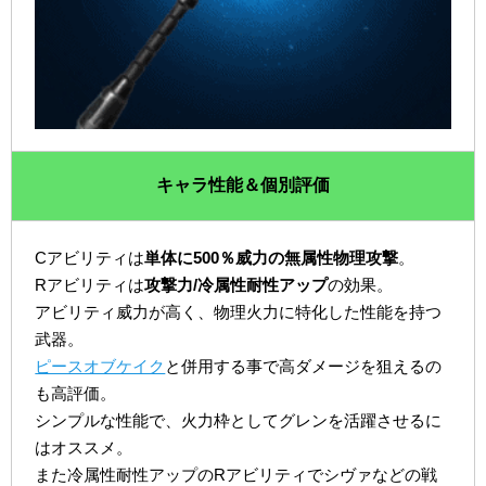
キャラ性能＆個別評価
Cアビリティは
単体に500％威力の無属性物理攻撃
。
Rアビリティは
攻撃力/冷属性耐性アップ
の効果。
アビリティ威力が高く、物理火力に特化した性能を持つ
武器。
ピースオブケイク
と併用する事で高ダメージを狙えるの
も高評価。
シンプルな性能で、火力枠としてグレンを活躍させるに
はオススメ。
また冷属性耐性アップのRアビリティでシヴァなどの戦