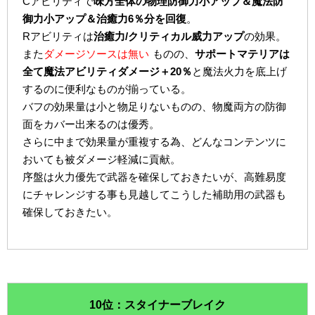
Cアビリティで
味方全体の物理防御力小アップ＆魔法防
御力小アップ＆治癒力6％分を回復
。
Rアビリティは
治癒力/クリティカル威力アップ
の効果。
また
ダメージソースは無い
ものの、
サポートマテリアは
全て魔法アビリティダメージ＋20％
と魔法火力を底上げ
するのに便利なものが揃っている。
バフの効果量は小と物足りないものの、物魔両方の防御
面をカバー出来るのは優秀。
さらに中まで効果量が重複する為、どんなコンテンツに
おいても被ダメージ軽減に貢献。
序盤は火力優先で武器を確保しておきたいが、高難易度
にチャレンジする事も見越してこうした補助用の武器も
確保しておきたい。
10位：スタイナーブレイク