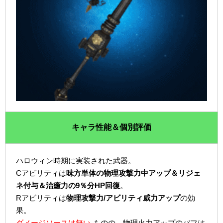
キャラ性能＆個別評価
ハロウィン時期に実装された武器。
Cアビリティは
味方単体の物理攻撃力中アップ＆リジェ
ネ付与＆治癒力の9％分HP回復
。
Rアビリティは
物理攻撃力/アビリティ威力アップ
の効
果。
ダメージソースは無い
ものの、物理火力アップのバフは