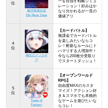
一を目指す戦略シミュ
位
レーション！好みはか
銀河英雄伝説
なり分かれるが一見の
Die Neue Saga
価値アリ
【カードバトル】
無課金でカードバトル
を楽しみたいならコ
4
レ！斬新なルールにド
位
ハマリする人増加中！
神託のメソロギ
今なら200枚分受取り
ア
でスタートダッシュ！
【オープンワールド
RPG】
自由度MAXのカスタ
5
マイズ！アクション好
位
き＆スマホでも本格的
なゲームを遊びたいな
Tower of
Fantasy
らコレ！