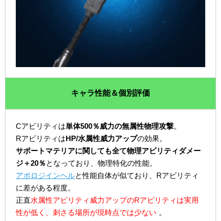
キャラ性能＆個別評価
Cアビリティは
単体500％威力の無属性物理攻撃
。
Rアビリティは
HP/水属性威力アップ
の効果。
サポートマテリアに関しても全て物理アビリティダメー
ジ＋20％
となっており、物理特化の性能。
アポロジインヘル
と性能自体が似ており、Rアビリティ
に差がある程度。
正直
水属性アビリティ威力アップのRアビリティは実用
性が低く、刺さる場所が現時点では少ない
。