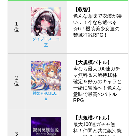
【叡智】
色んな意味で衣装が凄
い…！今なら選べる
1
☆6！機装美少女達の
位
禁域征戦RPG！
ダイブロス・コ
ア
【大規模バトル】
今なら最大100連ガチ
ャ無料＆未所持10体
2
確定＆好みのキャラと
位
一緒に冒険へ！色んな
神姫PROJECT
意味で最高のバトル
A
RPG
【大規模バトル】
最大100連ガチャ無
料！仲間と共に銀河統
3