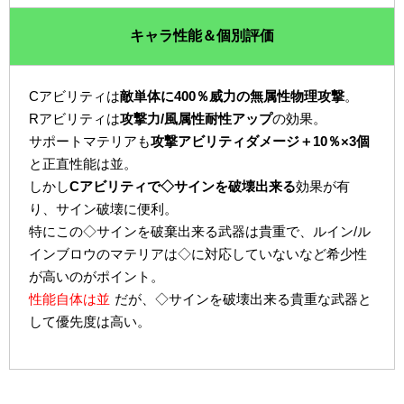
キャラ性能＆個別評価
Cアビリティは
敵単体に400％威力の無属性物理攻撃
。
Rアビリティは
攻撃力/風属性耐性アップ
の効果。
サポートマテリアも
攻撃アビリティダメージ＋10％×3個
と正直性能は並。
しかし
Cアビリティで◇サインを破壊出来る
効果が有
り、サイン破壊に便利。
特にこの◇サインを破棄出来る武器は貴重で、ルイン/ル
インブロウのマテリアは◇に対応していないなど希少性
が高いのがポイント。
性能自体は並
だが、◇サインを破壊出来る貴重な武器と
して優先度は高い。