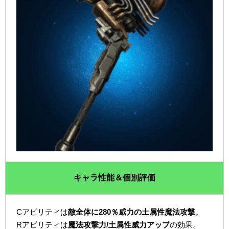
キャラ性能＆個別評価
Cアビリティは
敵全体に280％威力の土属性魔法攻撃
。
Rアビリティは
魔法攻撃力/土属性威力アップ
の効果。