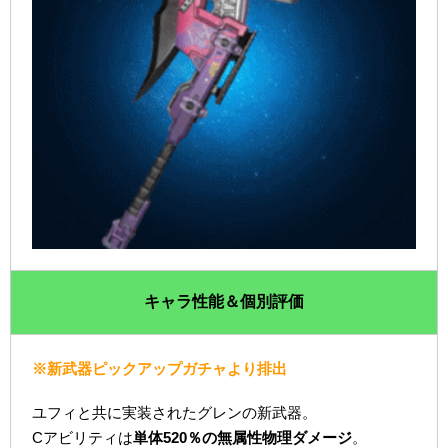
キャラ性能＆個別評価
※新武器ピックアップガチャより排出
ユフィと共に実装されたグレンの新武器。
Cアビリティは
単体520％の無属性物理ダメージ
。