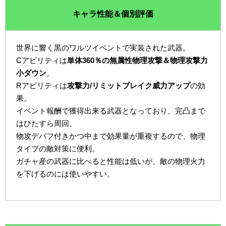
キャラ性能＆個別評価
世界に響く黒のワルツイベントで実装された武器。
Cアビリティは
単体360％の無属性物理攻撃＆物理攻撃力
小ダウン
。
Rアビリティは
攻撃力/リミットブレイク威力アップ
の効
果。
イベント報酬で獲得出来る武器となっており、完凸まで
はひたすら周回。
物攻デバフ付きかつ中まで効果量が重複するので、物理
タイプの敵対策に便利。
ガチャ産の武器に比べると性能は低いが、敵の物理火力
を下げるのには使いやすい。