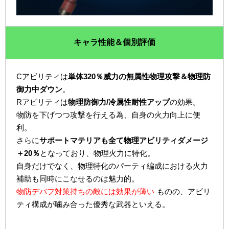
キャラ性能＆個別評価
Cアビリティは
単体320％威力の無属性物理攻撃＆物理防
御力中ダウン
。
Rアビリティは
物理防御力/冷属性耐性アップ
の効果。
物防を下げつつ攻撃を行える為、自身の火力向上に便
利。
さらに
サポートマテリアも全て物理アビリティダメージ
＋20％
となっており、物理火力に特化。
自身だけでなく、物理特化のパーティ編成における火力
補助も同時にこなせるのは魅力的。
物防デバフ対策持ちの敵には効果が薄い
ものの、アビリ
ティ構成が噛み合った優秀な武器といえる。