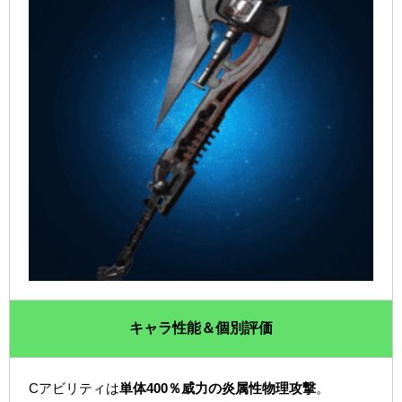
キャラ性能＆個別評価
Cアビリティは
単体400％威力の炎属性物理攻撃
。