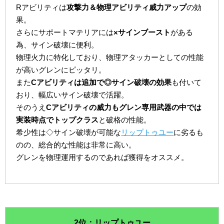
Rアビリティは
攻撃力＆物理アビリティ威力アップ
の効
果。
さらにサポートマテリアには
×サインブースト
がある
為、サイン破壊に便利。
物理火力に特化しており、物理アタッカーとしての性能
が高いグレンにピッタリ。
また
Cアビリティは追加で◎サイン破壊の効果
も付いて
おり、幅広いサイン破壊で活躍。
そのうえ
Cアビリティの威力もグレン専用武器の中では
実装時点でトップクラス
と破格の性能。
希少性は◇サイン破壊が可能な
リップトゥユー
に劣るも
のの、総合的な性能は非常に高い。
グレンを物理運用するのであれば獲得をオススメ。
2位：リップトゥユー